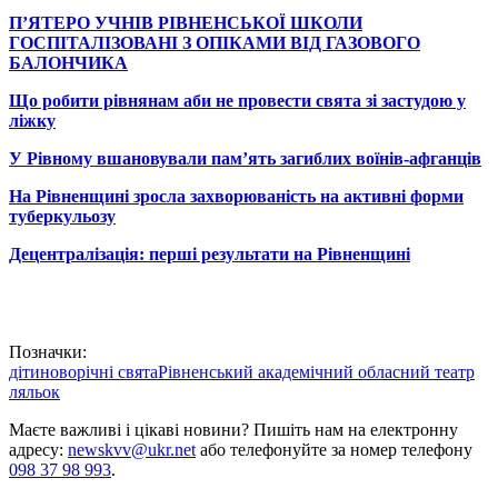
П’ЯТЕРО УЧНІВ РІВНЕНСЬКОЇ ШКОЛИ
ГОСПІТАЛІЗОВАНІ З ОПІКАМИ ВІД ГАЗОВОГО
БАЛОНЧИКА
Що робити рівнянам аби не провести свята зі застудою у
ліжку
У Рівному вшановували пам’ять загиблих воїнів-афганців
На Рівненщині зросла захворюваність на активні форми
туберкульозу
Децентралізація: перші результати на Рівненщині
Позначки:
діти
новорічні свята
Рівненський академічний обласний театр
ляльок
Маєте важливі і цікаві новини? Пишіть нам на електронну
адресу:
newskvv@ukr.net
або телефонуйте за номер телефону
098 37 98 993
.