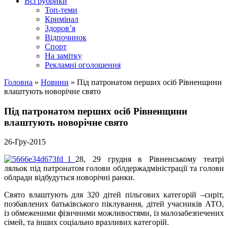
Всі рубрики
Топ-теми
Кримінал
Здоров’я
Відпочинок
Спорт
На замітку
Рекламні оголошення
Головна
»
Новини
»
Під патронатом перших осіб Рівненщини
влаштують новорічне свято
Під патронатом перших осіб Рівненщини
влаштують новорічне свято
26-Гру-2015
28, 29 грудня в Рівненському театрі
ляльок під патронатом голови облдержадміністрації та голови
облради відбудуться новорічні ранки.
Свято влаштують для 320 дітей пільгових категорій –
сиріт,
позбавлених батьківського піклування, дітей учасників АТО,
із обмеженими фізичними можливостями, із малозабезпечених
сімей, та інших соціально вразливих категорій.