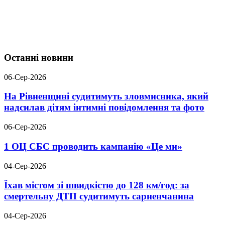
Останні новини
06-Сер-2026
На Рівненщині судитимуть зловмисника, який
надсилав дітям інтимні повідомлення та фото
06-Сер-2026
1 ОЦ СБС проводить кампанію «Це ми»
04-Сер-2026
Їхав містом зі швидкістю до 128 км/год: за
смертельну ДТП судитимуть сарненчанина
04-Сер-2026