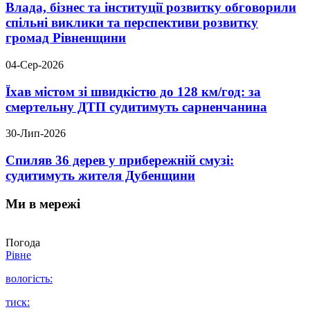
Влада, бізнес та інституції розвитку обговорили
спільні виклики та перспективи розвитку
громад Рівненщини
04-Сер-2026
Їхав містом зі швидкістю до 128 км/год: за
смертельну ДТП судитимуть сарненчанина
30-Лип-2026
Спиляв 36 дерев у прибережній смузі:
судитимуть жителя Дубенщини
Ми в мережі
Погода
Рівне
вологість:
тиск: