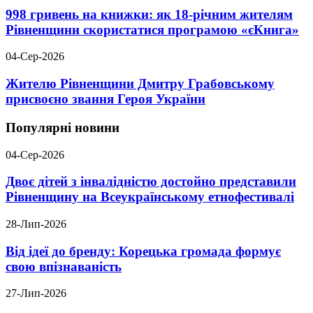
998 гривень на книжки: як 18-річним жителям
Рівненщини скористатися програмою «єКнига»
04-Сер-2026
Жителю Рівненщини Дмитру Грабовському
присвоєно звання Героя України
Популярні новини
04-Сер-2026
Двоє дітей з інвалідністю достойно представили
Рівненщину на Всеукраїнському етнофестивалі
28-Лип-2026
Від ідеї до бренду: Корецька громада формує
свою впізнаваність
27-Лип-2026