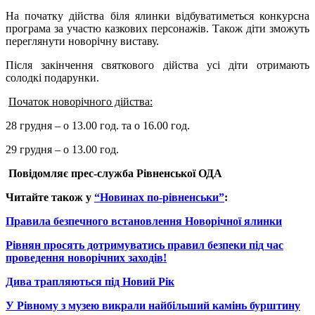
На початку дійства біля ялинки відбуватиметься конкурсна
програма за участю казкових персонажів. Також діти зможуть
переглянути новорічну виставу.
Після закінчення святкового дійства усі діти отримають
солодкі подарунки.
Початок новорічного дійства:
28 грудня – о 13.00 год. та о 16.00 год.
29 грудня – о 13.00 год.
Повідомляє прес-служба Рівненської ОДА
Читайте також у
“Новинах по-рівненськи”
:
Правила безпечного встановлення Новорічної ялинки
Рівнян просять дотримуватись правил безпеки під час
проведення новорічних заходів!
Дива трапляються під Новий Рік
У Рівному з музею викрали найбільший камінь бурштину