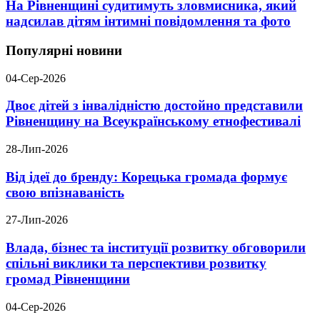
На Рівненщині судитимуть зловмисника, який
надсилав дітям інтимні повідомлення та фото
Популярні новини
04-Сер-2026
Двоє дітей з інвалідністю достойно представили
Рівненщину на Всеукраїнському етнофестивалі
28-Лип-2026
Від ідеї до бренду: Корецька громада формує
свою впізнаваність
27-Лип-2026
Влада, бізнес та інституції розвитку обговорили
спільні виклики та перспективи розвитку
громад Рівненщини
04-Сер-2026