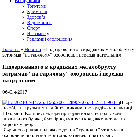
Всі рубрики
Топ-теми
Кримінал
Здоров’я
Відпочинок
Спорт
На замітку
Рекламні оголошення
Головна
»
Новини
»
Підозрюваного в крадіжках металобрухту
затримав “на гарячому” охоронець і передав патрульним
Підозрюваного в крадіжках металобрухту
затримав “на гарячому” охоронець і передав
патрульним
06-Січ-2017
Вчора
по обіді патрульним надійшов виклик про крадіжку на вулиці
Шкільній. Коли інспектори при були на місце події, вони
виявили особу, яка, ймовірно, вчиняла крадіжку металевих
виробів у дворі.
31-річного рівнянина, якого до приїзду поліції утримував
охоронець прилеглої території, затримали патрульні,