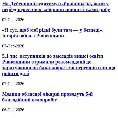
На Дубенщині судитимуть браконьєра, який у
період нерестової заборони ловив сітками рибу
07-Сер-2026
«Я тут, щоб мої рідні були там — у безпеці».
Історія воїна з Рівненщини
07-Сер-2026
5,1 тис. вступників до закладів вищої освіти
Рівненщини отримали рекомендації до
зарахування на бакалаврат: як перевірити та що
робити далі
07-Сер-2026
Медики обласної лікарні проведуть 5-й
благодійний велопробіг
06-Сер-2026