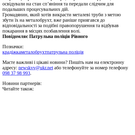
освідували на стан сп’яніння та передали слідчим для
подальших процесувальних дій.
Громадянин, який хотів викрасти металеві труби з метою
збути їх на металобрухт, вже раніше приягався до
відповідальності за подібні правопорушення та відбував
покарання в місцях позбавлення волі.
Повідомляє Патрульна поліція Рівного
Позначки:
крадіжка
металобрухт
патрульна поліція
Маєте важливі і цікаві новини? Пишіть нам на електронну
адресу:
newskvv@ukr.net
або телефонуйте за номер телефону
098 37 98 993
.
Новини партнерів:
Читайте також: