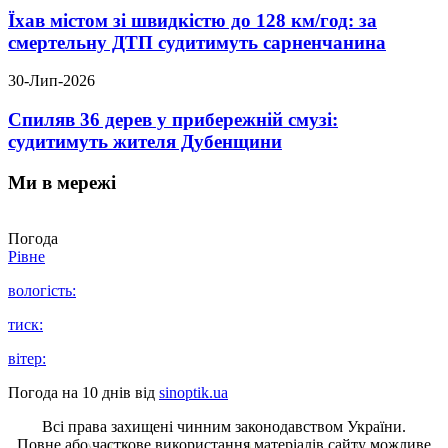
Їхав містом зі швидкістю до 128 км/год: за
смертельну ДТП судитимуть сарненчанина
30-Лип-2026
Спиляв 36 дерев у прибережній смузі:
судитимуть жителя Дубенщини
Ми в мережі
Погода
Рівне
вологість:
тиск:
вітер:
Погода на 10 днів від
sinoptik.ua
Всі права захищені чинним законодавством України.
Повне або часткове використання матеріалів сайту можливе