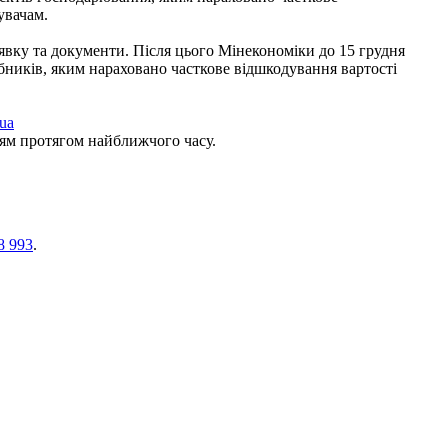
увачам.
вку та документи. Після цього Мінекономіки до 15 грудня
бників, яким нараховано часткове відшкодування вартості
.ua
ням протягом найближчого часу.
8 993
.