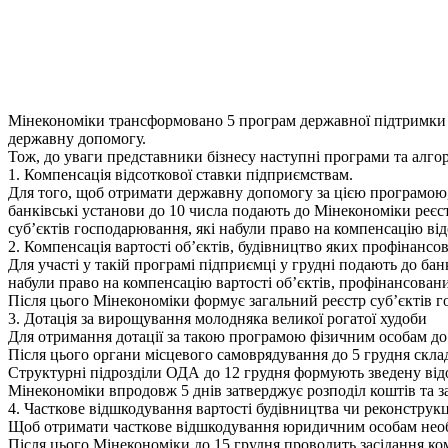
Мінекономіки трансформовано 5 програм державної підтримки т
державну допомогу.
Тож, до уваги представники бізнесу наступні програми та алг
1. Компенсація відсоткової ставки підприємствам.
Для того, щоб отримати державну допомогу за цією програмою, 
банківські установи до 10 числа подають до Мінекономіки реєс
суб’єктів господарювання, які набули право на компенсацію від
2. Компенсація вартості об’єктів, будівництво яких профінансо
Для участі у такій програмі підприємці у грудні подають до ба
набули право на компенсацію вартості об’єктів, профінансовани
Після цього Мінекономіки формує загальний реєстр суб’єктів г
3. Дотація за вирощування молодняка великої рогатої худоби
Для отримання дотації за такою програмою фізичним особам до
Після цього органи місцевого самоврядування до 5 грудня скла
Структурні підрозділи ОДА до 12 грудня формують зведену відо
Мінекономіки впродовж 5 днів затверджує розподіл коштів та 
4. Часткове відшкодування вартості будівництва чи реконструкц
Щоб отримати часткове відшкодування юридичним особам необх
Після цього Мінекономіки до 15 грудня проводить засідання ком