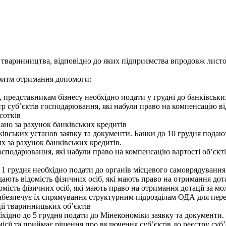
варинництва, відповідно до яких підприємства впродовж листоп
оритм отримання допомоги:
представникам бізнесу необхідно подати у грудні до банківськи
тр суб’єктів господарювання, які набули право на компенсацію в
сотків
вано за рахунок банківських кредитів
нківських установ заявку та документи. Банки до 10 грудня подаю
х за рахунок банківських кредитів.
осподарювання, які набули право на компенсацію вартості об’єкт
 1 грудня необхідно подати до органів місцевого самоврядуванн
дають відомість фізичних осіб, які мають право на отримання дот
мість фізичних осіб, які мають право на отримання дотації за м
забезпечує їх спрямування структурним підрозділам ОДА для пер
ії тваринницьких об’єктів
ідно до 5 грудня подати до Мінекономіки заявку та документи.
ісії та приймає рішення про включення суб’єктів до реєстру суб