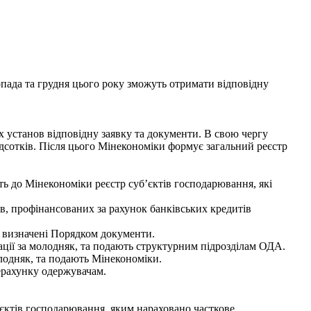
ада та грудня цього року зможуть отримати відповідну
х установ відповідну заявку та документи. В свою чергу
ідсотків. Після цього Мінекономіки формує загальний реєстр
ть до Мінекономіки реєстр суб’єктів господарювання, які
ів, профінансованих за рахунок банківських кредитів
я визначені Порядком документи.
ації за молодняк, та подають структурним підрозділам ОДА.
олодняк, та подають Мінекономіки.
ерахунку одержувачам.
’єктів господарювання, яким нараховано часткове