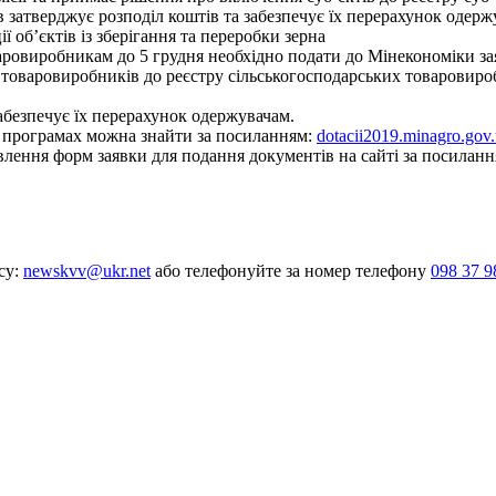
 затверджує розподіл коштів та забезпечує їх перерахунок одерж
ї об’єктів із зберігання та переробки зерна
овиробникам до 5 грудня необхідно подати до Мінекономіки зая
 товаровиробників до реєстру сільськогосподарських товаровиро
абезпечує їх перерахунок одержувачам.
х програмах можна знайти за посиланням:
dotacii2019.minagro.gov
овлення форм заявки для подання документів на сайті за посилан
су:
newskvv@ukr.net
або телефонуйте за номер телефону
098 37 9