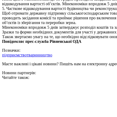
відшкодування вартості об’єктів. Мінекономіки впродовж 5 днів
5. Часткове відшкодування вартості будівництва чи реконструкці
Щоб отримати державну підтримку сільськогосподарським товар
проводить засідання комісії та приймає рішення про включення
об’єктів із зберігання та переробки зерна.
Мінекономіки впродовж 5 днів затверджує розподіл коштів та з
Зразки та форми необхідних документів для участі у державни
Також звертаємо увагу на те, що необхідно відслідковувати он
Повідомляє прес-служба Рівненської ОДА
Позначки:
підприємство
тваринництво
Маєте важливі і цікаві новини? Пишіть нам на електронну адре
Новини партнерів:
Читайте також: