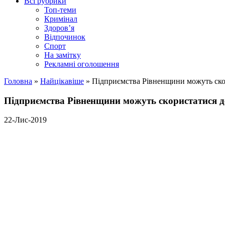
Всі рубрики
Топ-теми
Кримінал
Здоров’я
Відпочинок
Спорт
На замітку
Рекламні оголошення
Головна
»
Найцікавіше
»
Підприємства Рівненщини можуть ск
Підприємства Рівненщини можуть скористатися 
22-Лис-2019