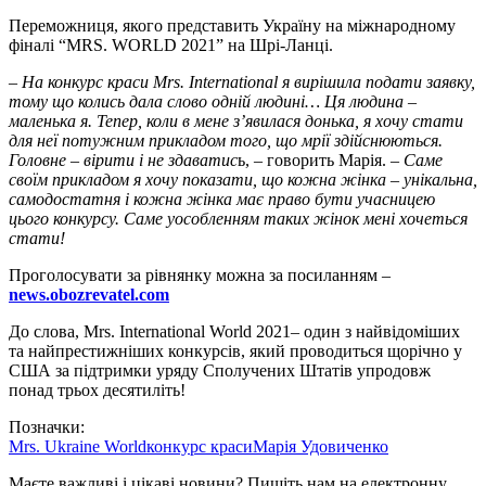
Переможниця, якого представить Україну на міжнародному
фіналі “MRS. WORLD 2021” на Шрі-Ланці.
– На конкурс краси Mrs. International я вирішила подати заявку,
тому що колись дала слово одній людині… Ця людина –
маленька я. Тепер, коли в мене з’явилася донька, я хочу стати
для неї потужним прикладом того, що мрії здійснюються.
Головне – вірити і не здаватис
ь, – говорить Марія. –
Саме
своїм прикладом я хочу показати, що кожна жінка – унікальна,
самодостатня і кожна жінка має право бути учасницею
цього конкурсу. Саме уособленням таких жінок мені хочеться
стати!
Проголосувати за рівнянку можна за посиланням –
news.obozrevatel.com
До слова, Mrs. International World 2021– один з найвідоміших
та найпрестижніших конкурсів, який проводиться щорічно у
США за підтримки уряду Сполучених Штатів упродовж
понад трьох десятиліть!
Позначки:
Mrs. Ukraine World
конкурс краси
Марія Удовиченко
Маєте важливі і цікаві новини? Пишіть нам на електронну