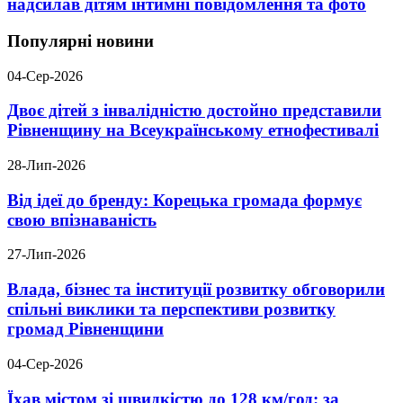
надсилав дітям інтимні повідомлення та фото
Популярні новини
04-Сер-2026
Двоє дітей з інвалідністю достойно представили
Рівненщину на Всеукраїнському етнофестивалі
28-Лип-2026
Від ідеї до бренду: Корецька громада формує
свою впізнаваність
27-Лип-2026
Влада, бізнес та інституції розвитку обговорили
спільні виклики та перспективи розвитку
громад Рівненщини
04-Сер-2026
Їхав містом зі швидкістю до 128 км/год: за