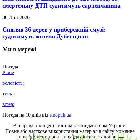
смертельну ДТП судитимуть сарненчанина
30-Лип-2026
Спиляв 36 дерев у прибережній смузі:
судитимуть жителя Дубенщини
Ми в мережі
Погода
Рівне
вологість:
тиск:
вітер:
Погода на 10 днів від
sinoptik.ua
Всі права захищені чинним законодавством України.
Повне або часткове використання матеріалів сайту можливе
лише за умови посилання (для інтернет-видань —