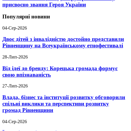
присвоєно звання Героя України
Популярні новини
04-Сер-2026
Двоє дітей з інвалідністю достойно представили
Рівненщину на Всеукраїнському етнофестивалі
28-Лип-2026
Від ідеї до бренду: Корецька громада формує
свою впізнаваність
27-Лип-2026
Влада, бізнес та інституції розвитку обговорили
спільні виклики та перспективи розвитку
громад Рівненщини
04-Сер-2026