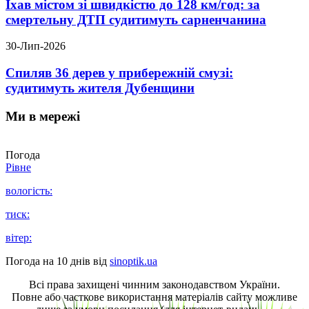
Їхав містом зі швидкістю до 128 км/год: за
смертельну ДТП судитимуть сарненчанина
30-Лип-2026
Спиляв 36 дерев у прибережній смузі:
судитимуть жителя Дубенщини
Ми в мережі
Погода
Рівне
вологість:
тиск:
вітер:
Погода на 10 днів від
sinoptik.ua
Всі права захищені чинним законодавством України.
Повне або часткове використання матеріалів сайту можливе