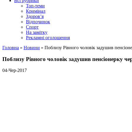
Всі рубрики
Топ-теми
Кримінал
Здоров’я
Відпочинок
Спорт
На замітку
Рекламні оголошення
Головна
»
Новини
»
Поблизу Рівного чоловік задушив пенсіоне
Поблизу Рівного чоловік задушив пенсіонерку че
04-Чер-2017