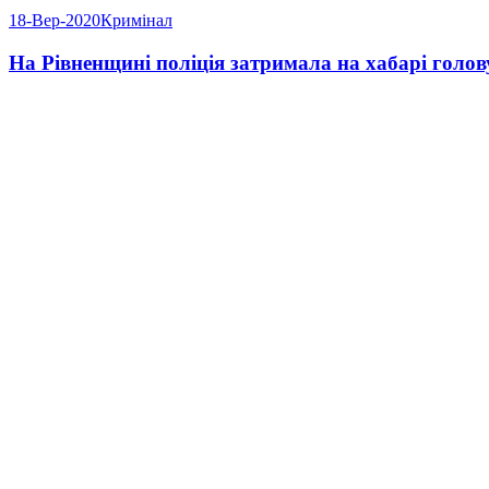
18-Вер-2020
Кримінал
На Рівненщині поліція затримала на хабарі голо