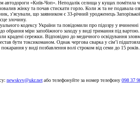
чям автодороги «Київ-Чоп». Неподалік селища у кущах помітила ч
овалив жінку та почав стискати горло. Коли ж та не подавала озна
сник, з’ясували, що заявником є 33-річний уродженець Запорізької
сце злочину.
уального кодексу України та повідомили про підозру у вчиненні 
о обрання міри запобіжного заходу у виді тримання під вартою.
или крадені сережки. Відповідно до медичного освідування зловм
естав бути токсикоманом. Однак чергова сварка у сім’ї підштовх
є покарання у виді позбавлення волі строком від семи до 15 років.
су:
newskvv@ukr.net
або телефонуйте за номер телефону
098 37 9