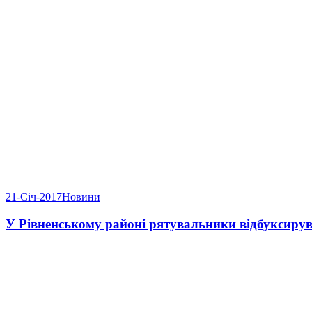
21-Січ-2017
Новини
У Рівненському районі рятувальники відбуксиру