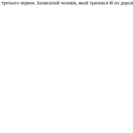
третього червня. Захмелілий чоловік, який трапився їй по дорозі 