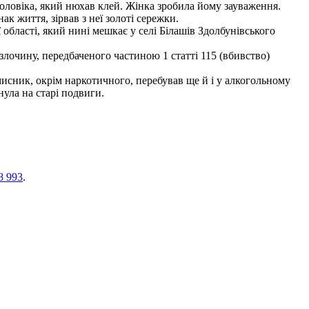
оловіка, який нюхав клей. Жінка зробила йому зауваження.
к життя, зірвав з неї золоті сережки.
 області, який нині мешкає у селі Білашів Здолбунівського
злочину, передбаченого частиною 1 статті 115 (вбивство)
исник, окрім наркотичного, перебував ще й і у алкогольному
нула на старі подвиги.
8 993
.