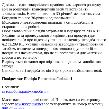
Декілька годин знадобилося працівникам карного розшуку
аби за розшукати транспортний засіб та встановити
зловмисників. Ними виявилися 35-річний мешканець села
Богдашів та його 36-річний односельчанин.
Молодшого правоохоронці виявили у селі Здовбиця, а
старшого — на роботі.
Обох зловмисників слідчі затримали в порядку ст.208 КПК
України та за процесуального керівництва прокуратури
повідомили їм про підозри у вчиненні злочину, передбаченого
ч.2 ст.289 КК України (незаконне заволодіння транспортним
засобом, вчинене за попередньою змовою групою осіб та
поєднане з насильством, що не є небезпечним для життя чи
здоров’я потерпілого).
Вирішується питання про обрання нападникам запобіжних
заходів.
Санкція статті передбачає від 5 до 8 років позбавлення волі.
Повідомляє Поліція Рівненської області
Позначки:
автомобіль
крадіжка
побиття
Маєте важливі і цікаві новини? Пишіть нам на електронну
адресу:
newskvv@ukr.net
або телефонуйте за номер телефону
098 37 98 993
.