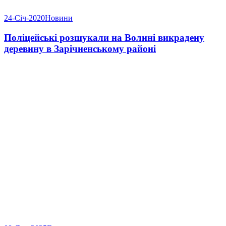
24-Січ-2020
Новини
Поліцейські розшукали на Волині викрадену
деревину в Зарічненському районі