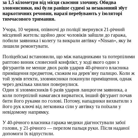
за 1,5 кілометри від місця скоєння злочину. Обидва
зловмисники, які були раніше судимі за незаконний збут
наркотичних речовин, наразі перебувають у ізоляторі
тимчасового тримання.
Учора, 10 червня, опівночі до поліції звернувся 21-річний
місцевий житель: щойно двоє чоловіків зайшли до гаража,
побили заявника і колегу та викрали автівку «Nissan», яку їм
лишили ремонтувати.
Поліцейські встановили, що між нападниками та потерпілими
раптово виник словесний конфлікт, у ході якого один з
фігурантів не менше двох разів ударив 40-річного власника
приміщення предметом, схожим на дерев’яну палицю. Коли ж
той зумів втекти, зловмисники покинули приміщення, однак
через декілька хвилин повернулися.
Один зі зловмисників 6 разів ударив ланцюгом заявника, а
коли потерпілий намагався вирватися, інший фігурант почав
бити його руками по голові. Потому, нападники вихватили з
його рук ключі від легковика сіли у автівку та поїхали у
невідомому напрямку.
У 40-річного власника гаража медики діагностували забої
голови, у 21-річного — перелом пальця руки. Після наданої
допомоги їх відпустили.