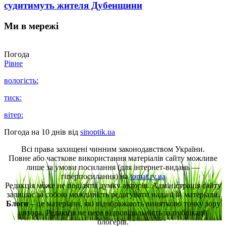
судитимуть жителя Дубенщини
Ми в мережі
Погода
Рівне
вологість:
тиск:
вітер:
Погода на 10 днів від
sinoptik.ua
Всі права захищені чинним законодавством України.
Повне або часткове використання матеріалів сайту можливе
лише за умови посилання (для інтернет-видань —
гіперпосилання) на
tomat.rv.ua
Редакція може не поділяти думку авторів. Адміністрація сайту
залишає за собою можливість редагувати надані їй матеріали.
Блоги
– це матеріали, які відображають винятково точку зору
автора. Редакція не несе відповідальність за публікації
блогерів.