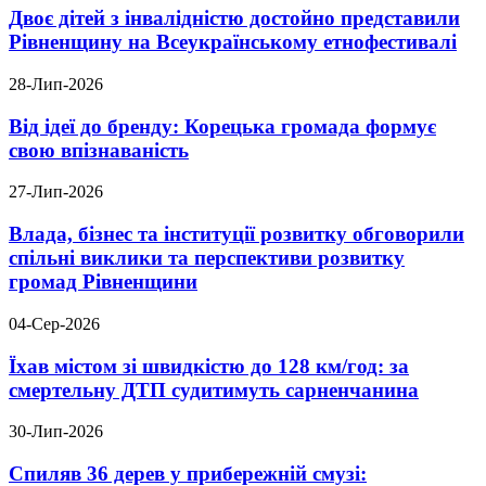
Двоє дітей з інвалідністю достойно представили
Рівненщину на Всеукраїнському етнофестивалі
28-Лип-2026
Від ідеї до бренду: Корецька громада формує
свою впізнаваність
27-Лип-2026
Влада, бізнес та інституції розвитку обговорили
спільні виклики та перспективи розвитку
громад Рівненщини
04-Сер-2026
Їхав містом зі швидкістю до 128 км/год: за
смертельну ДТП судитимуть сарненчанина
30-Лип-2026
Спиляв 36 дерев у прибережній смузі: