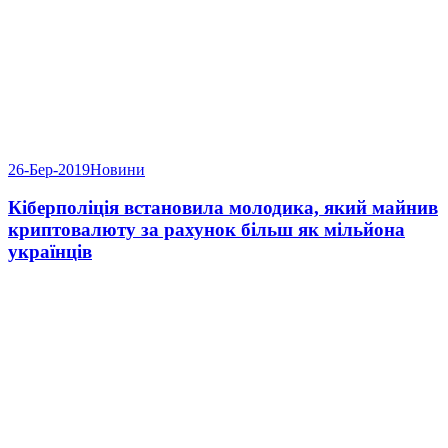
26-Бер-2019
Новини
Кіберполіція встановила молодика, який майнив
криптовалюту за рахунок більш як мільйона
українців