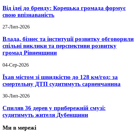
Від ідеї до бренду: Корецька громада формує
свою впізнаваність
27-Лип-2026
Влада, бізнес та інституції розвитку обговорили
спільні виклики та перспективи розвитку
громад Рівненщини
04-Сер-2026
Їхав містом зі швидкістю до 128 км/год: за
смертельну ДТП судитимуть сарненчанина
30-Лип-2026
Спиляв 36 дерев у прибережній смузі:
судитимуть жителя Дубенщини
Ми в мережі