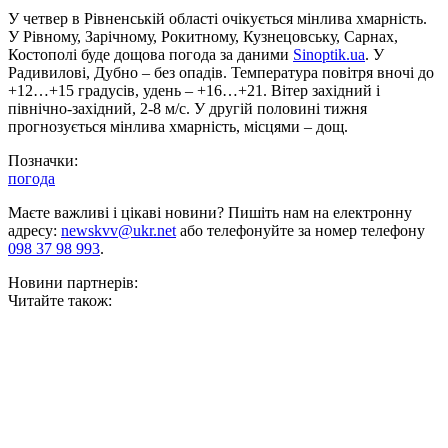
У четвер в Рівненській області очікується мінлива хмарність.
У Рівному, Зарічному, Рокитному, Кузнецовську, Сарнах,
Костополі буде дощова погода за даними
Sinoptik.ua
. У
Радивилові, Дубно – без опадів. Температура повітря вночі до
+12…+15 градусів, удень – +16…+21. Вітер західний і
північно-західний, 2-8 м/с. У другій половині тижня
прогнозується мінлива хмарність, місцями – дощ.
Позначки:
погода
Маєте важливі і цікаві новини? Пишіть нам на електронну
адресу:
newskvv@ukr.net
або телефонуйте за номер телефону
098 37 98 993
.
Новини партнерів:
Читайте також: