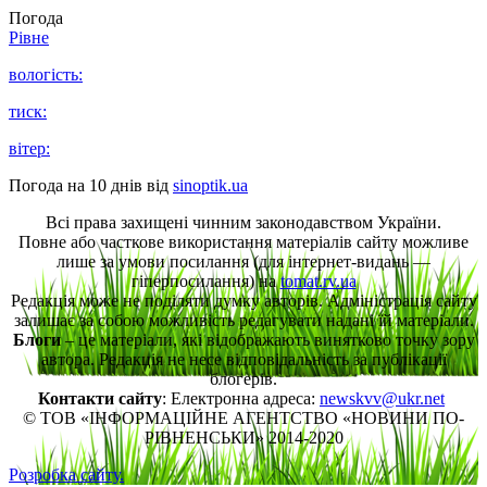
Погода
Рівне
вологість:
тиск:
вітер:
Погода на 10 днів від
sinoptik.ua
Всі права захищені чинним законодавством України.
Повне або часткове використання матеріалів сайту можливе
лише за умови посилання (для інтернет-видань —
гіперпосилання) на
tomat.rv.ua
Редакція може не поділяти думку авторів. Адміністрація сайту
залишає за собою можливість редагувати надані їй матеріали.
Блоги
– це матеріали, які відображають винятково точку зору
автора. Редакція не несе відповідальність за публікації
блогерів.
Контакти сайту
: Електронна адреса:
newskvv@ukr.net
© ТОВ «ІНФОРМАЦІЙНЕ АГЕНТСТВО «НОВИНИ ПО-
РІВНЕНСЬКИ» 2014-2020
Розробка сайту.