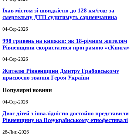
Їхав містом зі швидкістю до 128 км/год: за
смертельну ДТП судитимуть сарненчанина
04-Сер-2026
998 гривень на книжки: як 18-річним жителям
Рівненщини скористатися програмою «єКнига»
04-Сер-2026
Жителю Рівненщини Дмитру Грабовському
присвоєно звання Героя України
Популярні новини
04-Сер-2026
Двоє дітей з інвалідністю достойно представили
Рівненщину на Всеукраїнському етнофестивалі
28-Лип-2026