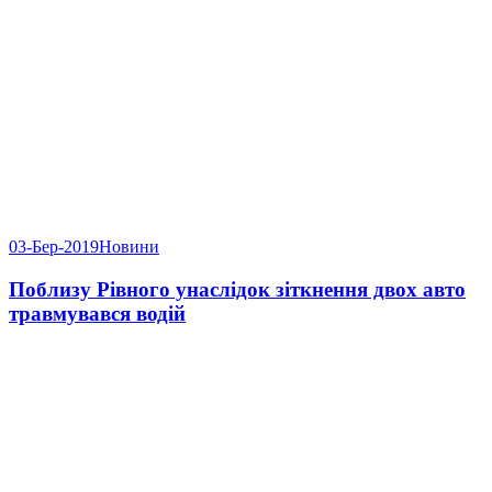
03-Бер-2019
Новини
Поблизу Рівного унаслідок зіткнення двох авто
травмувався водій