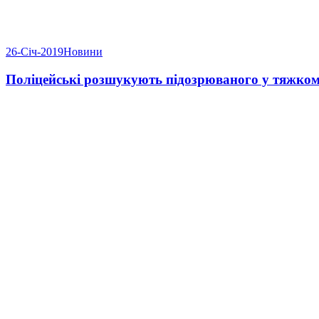
26-Січ-2019
Новини
Поліцейські розшукують підозрюваного у тяжком