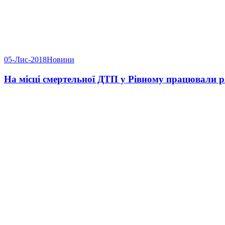
05-Лис-2018
Новини
На місці смертельної ДТП у Рівному працювали 