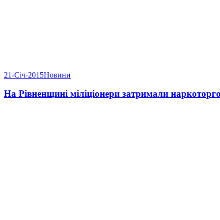
21-Січ-2015
Новини
На Рівненщині міліціонери затримали наркоторг