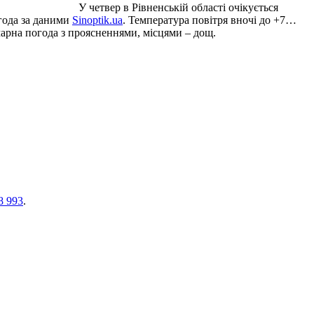
У четвер в Рівненській області очікується
огода за даними
Sinoptik.ua
. Температура повітря вночі до +7…
хмарна погода з проясненнями, місцями – дощ.
8 993
.