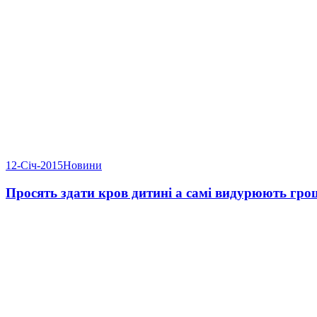
12-Січ-2015
Новини
Просять здати кров дитині а самі видурюють гро