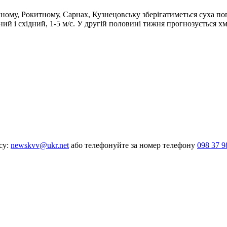
ічному, Рокитному, Сарнах, Кузнецовську зберігатиметься суха п
ний і східний, 1-5 м/с. У другій половині тижня прогнозується 
су:
newskvv@ukr.net
або телефонуйте за номер телефону
098 37 9