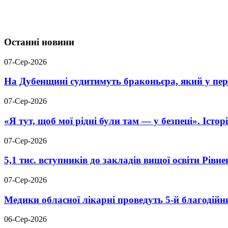
Останні новини
07-Сер-2026
На Дубенщині судитимуть браконьєра, який у пері
07-Сер-2026
«Я тут, щоб мої рідні були там — у безпеці». Істо
07-Сер-2026
5,1 тис. вступників до закладів вищої освіти Рів
07-Сер-2026
Медики обласної лікарні проведуть 5-й благодійн
06-Сер-2026