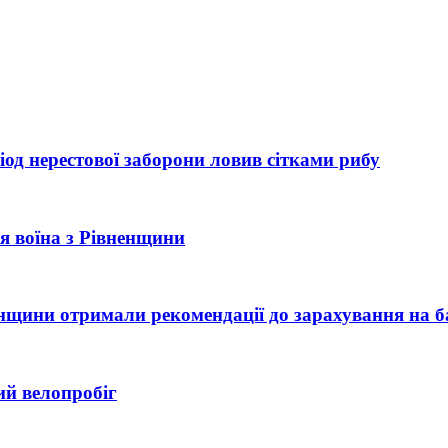
од нерестової заборони ловив сітками рибу
рія воїна з Рівненщини
ненщини отримали рекомендації до зарахування на б
ий велопробіг