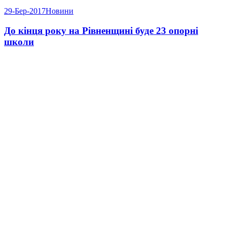
29-Бер-2017
Новини
До кінця року на Рівненщині буде 23 опорні
школи