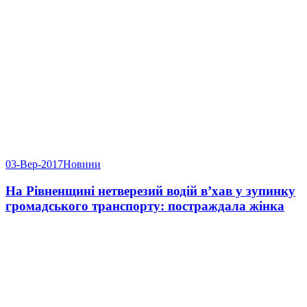
03-Вер-2017
Новини
На Рівненщині нетверезий водій в’хав у зупинку
громадського транспорту: постраждала жінка