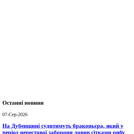
Останні новини
07-Сер-2026
На Дубенщині судитимуть браконьєра, який у
період нерестової заборони ловив сітками рибу