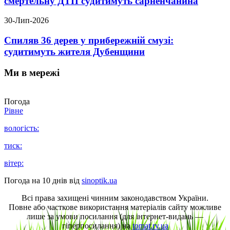
смертельну ДТП судитимуть сарненчанина
30-Лип-2026
Спиляв 36 дерев у прибережній смузі:
судитимуть жителя Дубенщини
Ми в мережі
Погода
Рівне
вологість:
тиск:
вітер:
Погода на 10 днів від
sinoptik.ua
Всі права захищені чинним законодавством України.
Повне або часткове використання матеріалів сайту можливе
лише за умови посилання (для інтернет-видань —
гіперпосилання) на
tomat.rv.ua