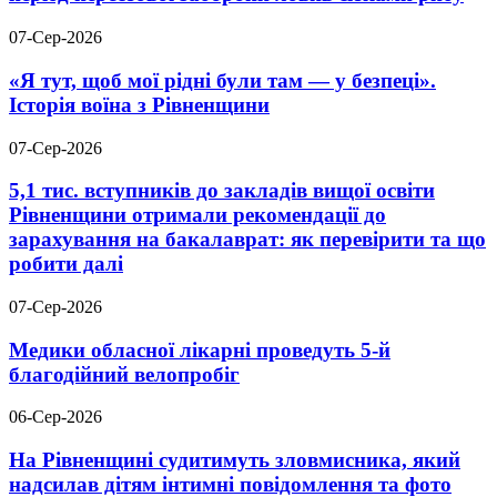
07-Сер-2026
«Я тут, щоб мої рідні були там — у безпеці».
Історія воїна з Рівненщини
07-Сер-2026
5,1 тис. вступників до закладів вищої освіти
Рівненщини отримали рекомендації до
зарахування на бакалаврат: як перевірити та що
робити далі
07-Сер-2026
Медики обласної лікарні проведуть 5-й
благодійний велопробіг
06-Сер-2026
На Рівненщині судитимуть зловмисника, який
надсилав дітям інтимні повідомлення та фото