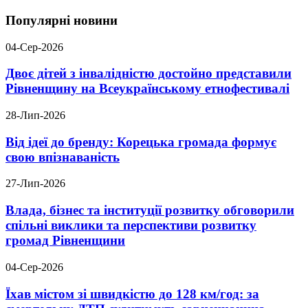
Популярні новини
04-Сер-2026
Двоє дітей з інвалідністю достойно представили
Рівненщину на Всеукраїнському етнофестивалі
28-Лип-2026
Від ідеї до бренду: Корецька громада формує
свою впізнаваність
27-Лип-2026
Влада, бізнес та інституції розвитку обговорили
спільні виклики та перспективи розвитку
громад Рівненщини
04-Сер-2026
Їхав містом зі швидкістю до 128 км/год: за