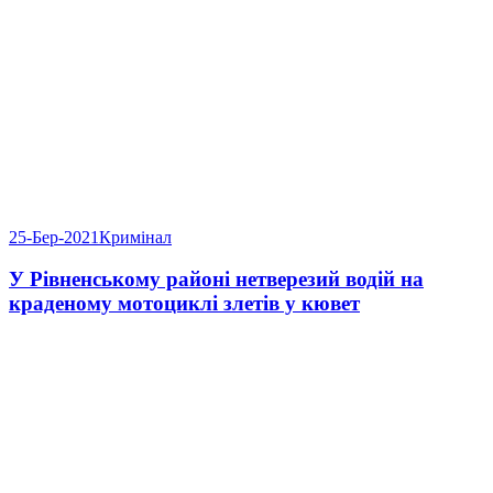
25-Бер-2021
Кримінал
У Рівненському районі нетверезий водій на
краденому мотоциклі злетів у кювет