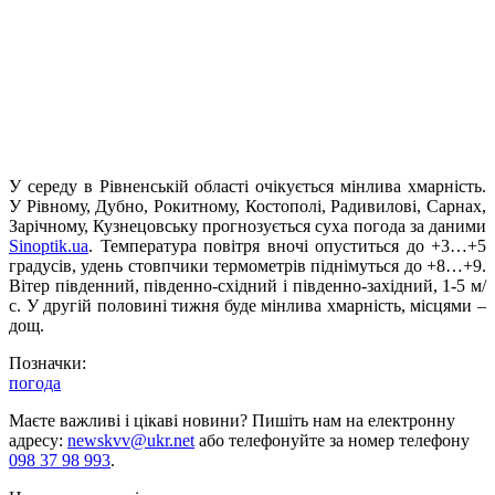
У середу в Рівненській області очікується мінлива хмарність.
У Рівному, Дубно, Рокитному, Костополі, Радивилові, Сарнах,
Зарічному, Кузнецовську прогнозується суха погода за даними
Sinoptik.ua
. Температура повітря вночі опуститься до +3…+5
градусів, удень стовпчики термометрів піднімуться до +8…+9.
Вітер південний, південно-східний і південно-західний, 1-5 м/
с. У другій половині тижня буде мінлива хмарність, місцями –
дощ.
Позначки:
погода
Маєте важливі і цікаві новини? Пишіть нам на електронну
адресу:
newskvv@ukr.net
або телефонуйте за номер телефону
098 37 98 993
.