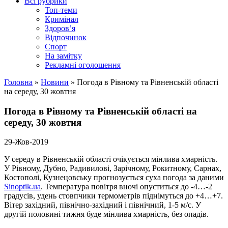
Всі рубрики
Топ-теми
Кримінал
Здоров’я
Відпочинок
Спорт
На замітку
Рекламні оголошення
Головна
»
Новини
»
Погода в Рівному та Рівненській області
на середу, 30 жовтня
Погода в Рівному та Рівненській області на
середу, 30 жовтня
29-Жов-2019
У середу в Рівненській області очікується мінлива хмарність.
У Рівному, Дубно, Радивилові, Зарічному, Рокитному, Сарнах,
Костополі, Кузнецовську прогнозується суха погода за даними
Sinoptik.ua
. Температура повітря вночі опуститься до -4…-2
градусів, удень стовпчики термометрів піднімуться до +4…+7.
Вітер західний, північно-західний і північний, 1-5 м/с. У
другій половині тижня буде мінлива хмарність, без опадів.