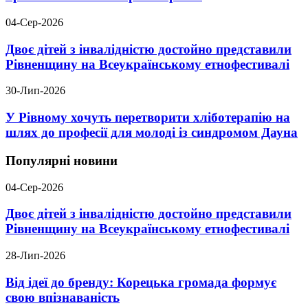
04-Сер-2026
Двоє дітей з інвалідністю достойно представили
Рівненщину на Всеукраїнському етнофестивалі
30-Лип-2026
У Рівному хочуть перетворити хліботерапію на
шлях до професії для молоді із синдромом Дауна
Популярні новини
04-Сер-2026
Двоє дітей з інвалідністю достойно представили
Рівненщину на Всеукраїнському етнофестивалі
28-Лип-2026
Від ідеї до бренду: Корецька громада формує
свою впізнаваність