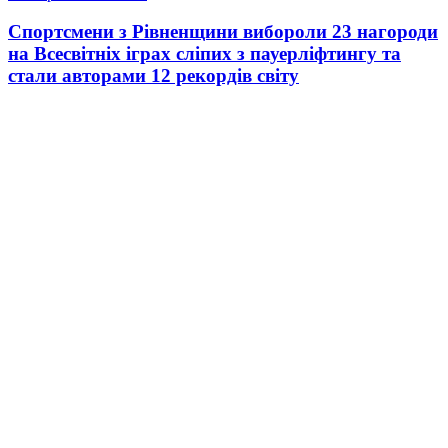
Спортсмени з Рівненщини вибороли 23 нагороди
на Всесвітніх іграх сліпих з пауерліфтингу та
стали авторами 12 рекордів світу