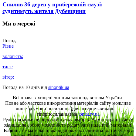
Спиляв 36 дерев у прибережній смузі:
судитимуть жителя Дубенщини
Ми в мережі
Погода
Рівне
вологість:
тиск:
вітер:
Погода на 10 днів від
sinoptik.ua
Всі права захищені чинним законодавством України.
Повне або часткове використання матеріалів сайту можливе
лише за умови посилання (для інтернет-видань —
гіперпосилання) на
tomat.rv.ua
Редакція може не поділяти думку авторів. Адміністрація сайту
залишає за собою можливість редагувати надані їй матеріали.
Блоги
– це матеріали, які відображають винятково точку зору
автора. Редакція не несе відповідальність за публікації