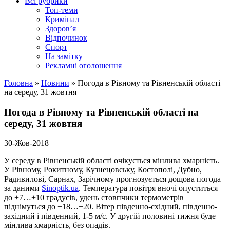
Всі рубрики
Топ-теми
Кримінал
Здоров’я
Відпочинок
Спорт
На замітку
Рекламні оголошення
Головна
»
Новини
»
Погода в Рівному та Рівненській області
на середу, 31 жовтня
Погода в Рівному та Рівненській області на
середу, 31 жовтня
30-Жов-2018
У середу в Рівненській області очікується мінлива хмарність.
У Рівному, Рокитному, Кузнецовську, Костополі, Дубно,
Радивилові, Сарнах, Зарічному прогнозується дощова погода
за даними
Sinoptik.ua
. Температура повітря вночі опуститься
до +7…+10 градусів, удень стовпчики термометрів
піднімуться до +18…+20. Вітер південно-східний, південно-
західний і південний, 1-5 м/с. У другій половині тижня буде
мінлива хмарність, без опадів.