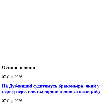
Останні новини
07-Сер-2026
На Дубенщині судитимуть браконьєра, який у
період нерестової заборони ловив сітками рибу
07-Сер-2026