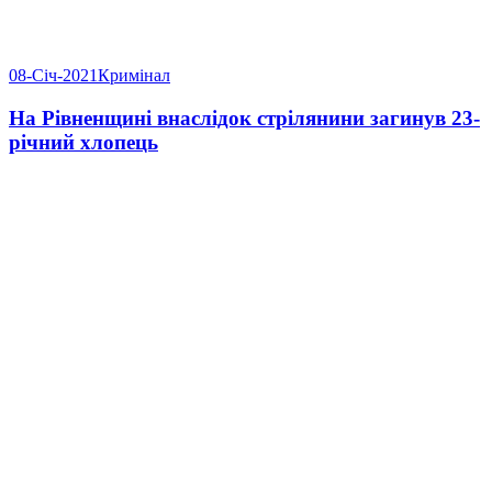
08-Січ-2021
Кримінал
На Рівненщині внаслідок стрілянини загинув 23-
річний хлопець