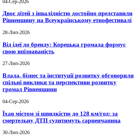
04-Сер-2026
Двоє дітей з інвалідністю достойно представили
Рівненщину на Всеукраїнському етнофестивалі
28-Лип-2026
Від ідеї до бренду: Корецька громада формує
свою впізнаваність
27-Лип-2026
Влада, бізнес та інституції розвитку обговорили
спільні виклики та перспективи розвитку
громад Рівненщини
04-Сер-2026
Їхав містом зі швидкістю до 128 км/год: за
смертельну ДТП судитимуть сарненчанина
30-Лип-2026