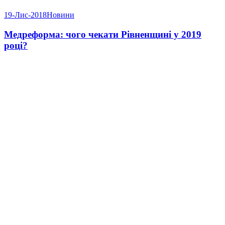
19-Лис-2018
Новини
Медреформа: чого чекати Рівненщині у 2019
році?