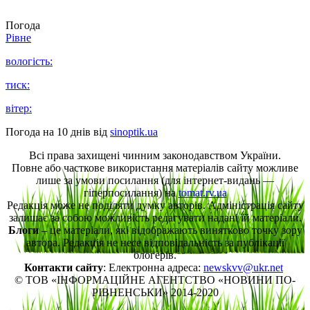
Погода
Рівне
вологість:
тиск:
вітер:
Погода на 10 днів від
sinoptik.ua
Всі права захищені чинним законодавством України.
Повне або часткове використання матеріалів сайту можливе
лише за умови посилання (для інтернет-видань —
гіперпосилання) на
tomat.rv.ua
Редакція може не поділяти думку авторів. Адміністрація сайту
залишає за собою можливість редагувати надані їй матеріали.
Блоги
– це матеріали, які відображають винятково точку зору
автора. Редакція не несе відповідальність за публікації
блогерів.
Контакти сайту
: Електронна адреса:
newskvv@ukr.net
© ТОВ «ІНФОРМАЦІЙНЕ АГЕНТСТВО «НОВИНИ ПО-
РІВНЕНСЬКИ» 2014-2020