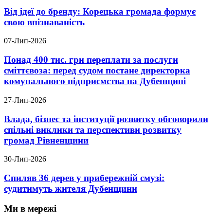
Від ідеї до бренду: Корецька громада формує
свою впізнаваність
07-Лип-2026
Понад 400 тис. грн переплати за послуги
сміттєвоза: перед судом постане директорка
комунального підприємства на Дубенщині
27-Лип-2026
Влада, бізнес та інституції розвитку обговорили
спільні виклики та перспективи розвитку
громад Рівненщини
30-Лип-2026
Спиляв 36 дерев у прибережній смузі:
судитимуть жителя Дубенщини
Ми в мережі