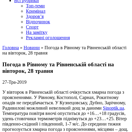
Всі рубрики
Топ-теми
Кримінал
Здоров’я
Відпочинок
Спорт
На замітку
Рекламні оголошення
Головна
»
Новини
»
Погода в Рівному та Рівненській області
на вівторок, 28 травня
Погода в Рівному та Рівненській області на
вівторок, 28 травня
27-Тра-2019
У вівторок в Рівненській області очікується хмарна погода з
проясненнями. У Рівному, Костополі, Сарнах, Рокитному
опадів не передбачається. У Кузнецовську, Дубно, Зарічному,
Радивилові можливий невеликий дощ за даними
Sinoptik.ua
.
Температура повітря вночі опуститься до +16…+18 градусів,
удень стовпчики термометрів піднімуться до +23…+25. Вітер
південно-східний і південний, 1-7 м/с. До середини тижня
прогнозується хмарна погода з проясненнями, місцями – дощ.