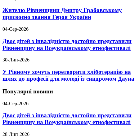
Жителю Рівненщини Дмитру Грабовському
присвоєно звання Героя України
04-Сер-2026
Двоє дітей з інвалідністю достойно представили
Рівненщину на Всеукраїнському етнофестивалі
30-Лип-2026
У Рівному хочуть перетворити хліботерапію на
шлях до професії для молоді із синдромом Дауна
Популярні новини
04-Сер-2026
Двоє дітей з інвалідністю достойно представили
Рівненщину на Всеукраїнському етнофестивалі
28-Лип-2026