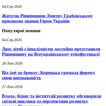
04-Сер-2026
Жителю Рівненщини Дмитру Грабовському
присвоєно звання Героя України
Популярні новини
04-Сер-2026
Двоє дітей з інвалідністю достойно представили
Рівненщину на Всеукраїнському етнофестивалі
28-Лип-2026
Від ідеї до бренду: Корецька громада формує
свою впізнаваність
27-Лип-2026
Влада, бізнес та інституції розвитку обговорили
спільні виклики та перспективи розвитку