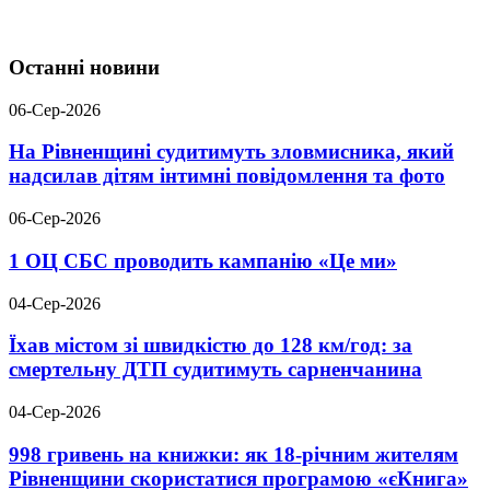
Останні новини
06-Сер-2026
На Рівненщині судитимуть зловмисника, який
надсилав дітям інтимні повідомлення та фото
06-Сер-2026
1 ОЦ СБС проводить кампанію «Це ми»
04-Сер-2026
Їхав містом зі швидкістю до 128 км/год: за
смертельну ДТП судитимуть сарненчанина
04-Сер-2026
998 гривень на книжки: як 18-річним жителям
Рівненщини скористатися програмою «єКнига»