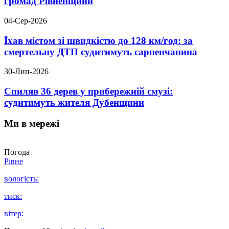
громад Рівненщини
04-Сер-2026
Їхав містом зі швидкістю до 128 км/год: за
смертельну ДТП судитимуть сарненчанина
30-Лип-2026
Спиляв 36 дерев у прибережній смузі:
судитимуть жителя Дубенщини
Ми в мережі
Погода
Рівне
вологість:
тиск:
вітер: