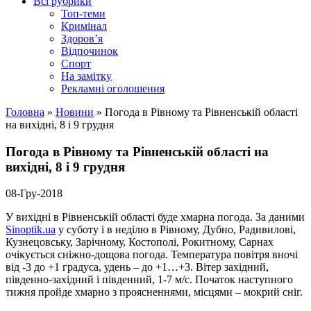
Всі рубрики
Топ-теми
Кримінал
Здоров’я
Відпочинок
Спорт
На замітку
Рекламні оголошення
Головна
»
Новини
»
Погода в Рівному та Рівненській області
на вихідні, 8 і 9 грудня
Погода в Рівному та Рівненській області на
вихідні, 8 і 9 грудня
08-Гру-2018
У вихідні в Рівненській області буде хмарна погода. За даними
Sinoptik.ua
у суботу і в неділю в Рівному, Дубно, Радивилові,
Кузнецовську, Зарічному, Костополі, Рокитному, Сарнах
очікується сніжно-дощова погода. Температура повітря вночі
від -3 до +1 градуса, удень – до +1…+3. Вітер західний,
південно-західний і південний, 1-7 м/с. Початок наступного
тижня пройде хмарно з проясненнями, місцями – мокрий сніг.