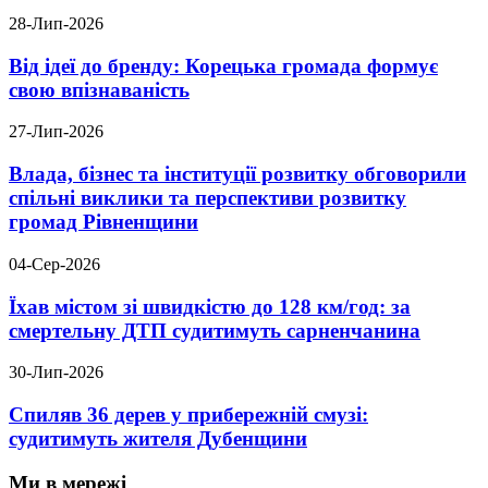
28-Лип-2026
Від ідеї до бренду: Корецька громада формує
свою впізнаваність
27-Лип-2026
Влада, бізнес та інституції розвитку обговорили
спільні виклики та перспективи розвитку
громад Рівненщини
04-Сер-2026
Їхав містом зі швидкістю до 128 км/год: за
смертельну ДТП судитимуть сарненчанина
30-Лип-2026
Спиляв 36 дерев у прибережній смузі:
судитимуть жителя Дубенщини
Ми в мережі