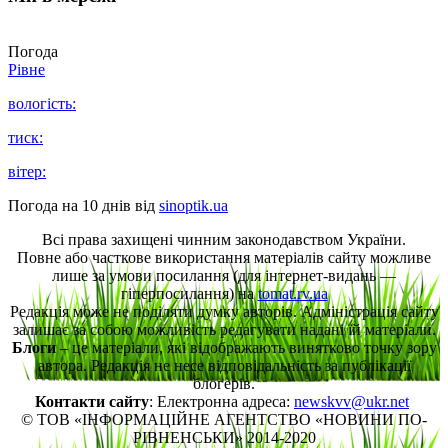
Погода
Рівне
вологість:
тиск:
вітер:
Погода на 10 днів від
sinoptik.ua
Всі права захищені чинним законодавством України.
Повне або часткове використання матеріалів сайту можливе
лише за умови посилання (для інтернет-видань —
гіперпосилання) на
tomat.rv.ua
Редакція може не поділяти думку авторів. Адміністрація сайту
залишає за собою можливість редагувати надані їй матеріали.
Блоги
– це матеріали, які відображають винятково точку зору
автора. Редакція не несе відповідальність за публікації
блогерів.
Контакти сайту
: Електронна адреса:
newskvv@ukr.net
© ТОВ «ІНФОРМАЦІЙНЕ АГЕНТСТВО «НОВИНИ ПО-
РІВНЕНСЬКИ» 2014-2020