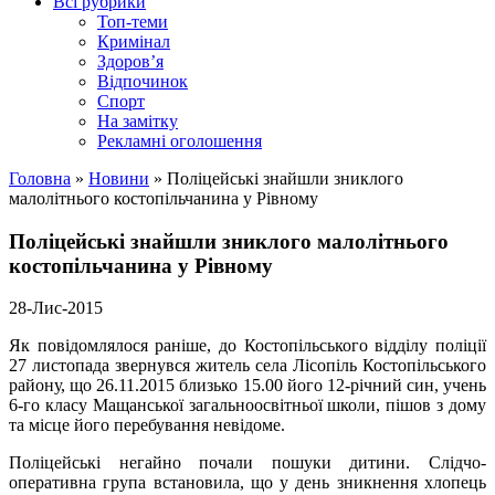
Всі рубрики
Топ-теми
Кримінал
Здоров’я
Відпочинок
Спорт
На замітку
Рекламні оголошення
Головна
»
Новини
»
Поліцейські знайшли зниклого
малолітнього костопільчанина у Рівному
Поліцейські знайшли зниклого малолітнього
костопільчанина у Рівному
28-Лис-2015
Як повідомлялося раніше, до Костопільського відділу поліції
27 листопада звернувся житель села Лісопіль Костопільського
району, що 26.11.2015 близько 15.00 його 12-річний син, учень
6-го класу Мащанської загальноосвітньої школи, пішов з дому
та місце його перебування невідоме.
Поліцейські негайно почали пошуки дитини. Слідчо-
оперативна група встановила, що у день зникнення хлопець