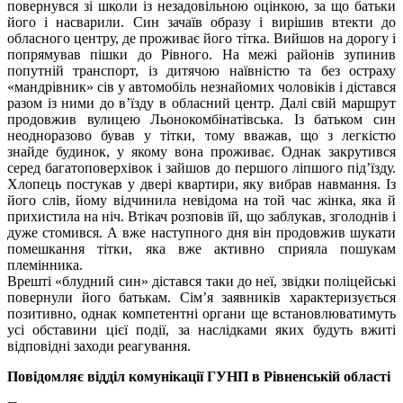
повернувся зі школи із незадовільною оцінкою, за що батьки
його і насварили. Син зачаїв образу і вирішив втекти до
обласного центру, де проживає його тітка. Вийшов на дорогу і
попрямував пішки до Рівного. На межі районів зупинив
попутній транспорт, із дитячою наївністю та без остраху
«мандрівник» сів у автомобіль незнайомих чоловіків і дістався
разом із ними до в’їзду в обласний центр. Далі свій маршрут
продовжив вулицею Льонокомбінатівська. Із батьком син
неодноразово бував у тітки, тому вважав, що з легкістю
знайде будинок, у якому вона проживає. Однак закрутився
серед багатоповерхівок і зайшов до першого ліпшого під’їзду.
Хлопець постукав у двері квартири, яку вибрав навмання. Із
його слів, йому відчинила невідома на той час жінка, яка й
прихистила на ніч. Втікач розповів їй, що заблукав, зголоднів і
дуже стомився. А вже наступного дня він продовжив шукати
помешкання тітки, яка вже активно сприяла пошукам
племінника.
Врешті «блудний син» дістався таки до неї, звідки поліцейські
повернули його батькам. Сім’я заявників характеризується
позитивно, однак компетентні органи ще встановлюватимуть
усі обставини цієї події, за наслідками яких будуть вжиті
відповідні заходи реагування.
Повідомляє відділ комунікації ГУНП в Рівненській області