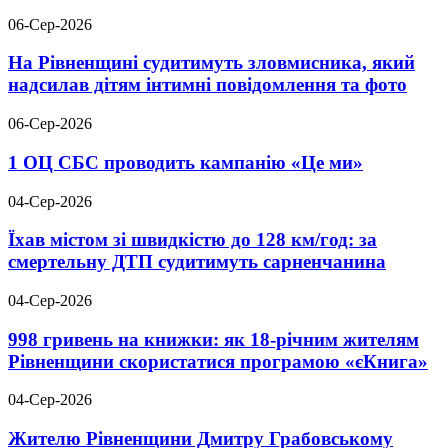
06-Сер-2026
На Рівненщині судитимуть зловмисника, який
надсилав дітям інтимні повідомлення та фото
06-Сер-2026
1 ОЦ СБС проводить кампанію «Це ми»
04-Сер-2026
Їхав містом зі швидкістю до 128 км/год: за
смертельну ДТП судитимуть сарненчанина
04-Сер-2026
998 гривень на книжки: як 18-річним жителям
Рівненщини скористатися програмою «єКнига»
04-Сер-2026
Жителю Рівненщини Дмитру Грабовському