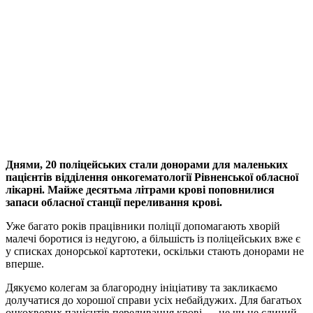
Днями, 20 поліцейських стали донорами для маленьких
пацієнтів відділення онкогематології Рівненської обласної
лікарні. Майже десятьма літрами крові поповнилися
запаси обласної станції переливання крові.
Уже багато років працівники поліції допомагають хворій
малечі боротися із недугою, а більшість із поліцейських вже є
у списках донорської картотеки, оскільки стають донорами не
вперше.
Дякуємо колегам за благородну ініціативу та закликаємо
долучатися до хорошої справи усіх небайдужих. Для багатьох
онкохворих пацієнтів переливання крові — це чи не єдиний