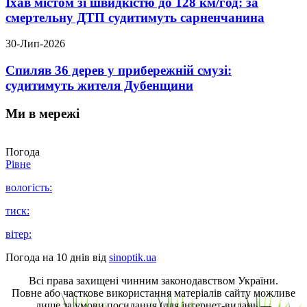
Їхав містом зі швидкістю до 128 км/год: за
смертельну ДТП судитимуть сарненчанина
30-Лип-2026
Спиляв 36 дерев у прибережній смузі:
судитимуть жителя Дубенщини
Ми в мережі
Погода
Рівне
вологість:
тиск:
вітер:
Погода на 10 днів від
sinoptik.ua
Всі права захищені чинним законодавством України.
Повне або часткове використання матеріалів сайту можливе
лише за умови посилання (для інтернет-видань —