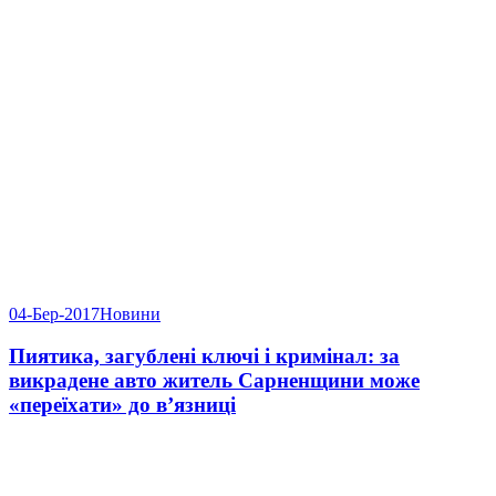
04-Бер-2017
Новини
Пиятика, загублені ключі і кримінал: за
викрадене авто житель Сарненщини може
«переїхати» до в’язниці