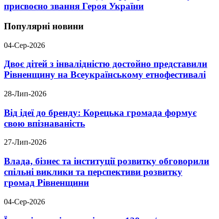
присвоєно звання Героя України
Популярні новини
04-Сер-2026
Двоє дітей з інвалідністю достойно представили
Рівненщину на Всеукраїнському етнофестивалі
28-Лип-2026
Від ідеї до бренду: Корецька громада формує
свою впізнаваність
27-Лип-2026
Влада, бізнес та інституції розвитку обговорили
спільні виклики та перспективи розвитку
громад Рівненщини
04-Сер-2026