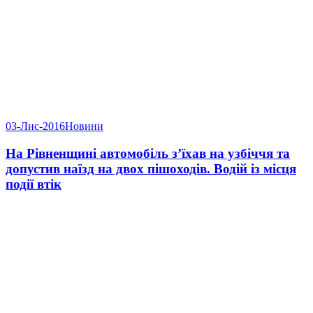
03-Лис-2016
Новини
На Рівненщині автомобіль з’їхав на узбіччя та
допустив наїзд на двох пішоходів. Водій із місця
події втік