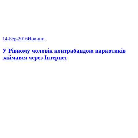
14-Бер-2016
Новини
У Рівному чоловік контрабандою наркотиків
займався через Інтернет