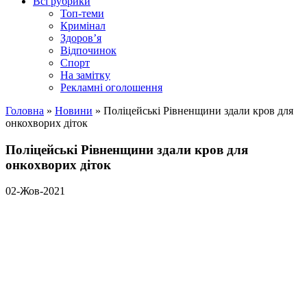
Всі рубрики
Топ-теми
Кримінал
Здоров’я
Відпочинок
Спорт
На замітку
Рекламні оголошення
Головна
»
Новини
»
Поліцейські Рівненщини здали кров для
онкохворих діток
Поліцейські Рівненщини здали кров для
онкохворих діток
02-Жов-2021