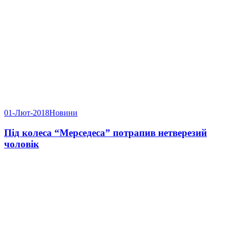
01-Лют-2018
Новини
Під колеса “Мерседеса” потрапив нетверезий
чоловік