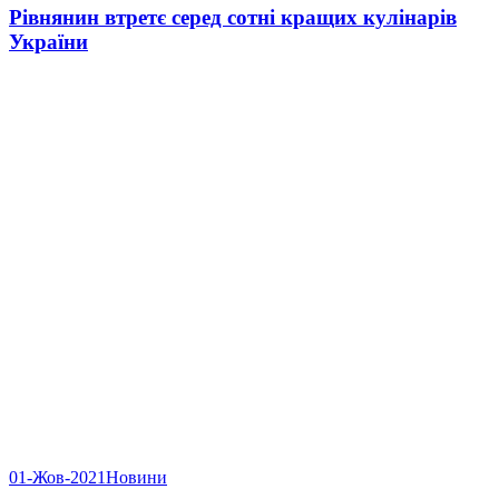
Рівнянин втретє серед сотні кращих кулінарів
України
01-Жов-2021
Новини