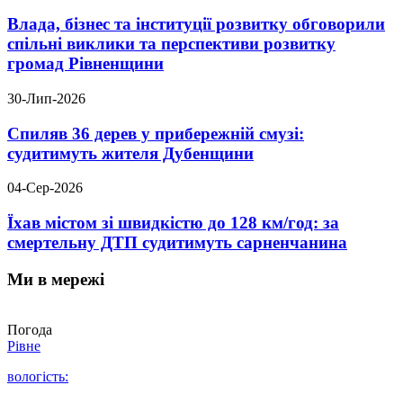
Влада, бізнес та інституції розвитку обговорили
спільні виклики та перспективи розвитку
громад Рівненщини
30-Лип-2026
Спиляв 36 дерев у прибережній смузі:
судитимуть жителя Дубенщини
04-Сер-2026
Їхав містом зі швидкістю до 128 км/год: за
смертельну ДТП судитимуть сарненчанина
Ми в мережі
Погода
Рівне
вологість: