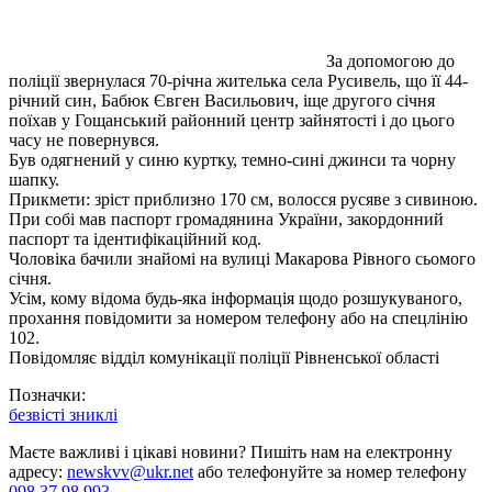
За допомогою до
поліції звернулася 70-річна жителька села Русивель, що її 44-
річний син, Бабюк Євген Васильович, іще другого січня
поїхав у Гощанський районний центр зайнятості і до цього
часу не повернувся.
Був одягнений у синю куртку, темно-сині джинси та чорну
шапку.
Прикмети: зріст приблизно 170 см, волосся русяве з сивиною.
При собі мав паспорт громадянина України, закордонний
паспорт та ідентифікаційний код.
Чоловіка бачили знайомі на вулиці Макарова Рівного сьомого
січня.
Усім, кому відома будь-яка інформація щодо розшукуваного,
прохання повідомити за номером телефону або на спецлінію
102.
Повідомляє відділ комунікації поліції Рівненської області
Позначки:
безвісті зниклі
Маєте важливі і цікаві новини? Пишіть нам на електронну
адресу:
newskvv@ukr.net
або телефонуйте за номер телефону
098 37 98 993
.