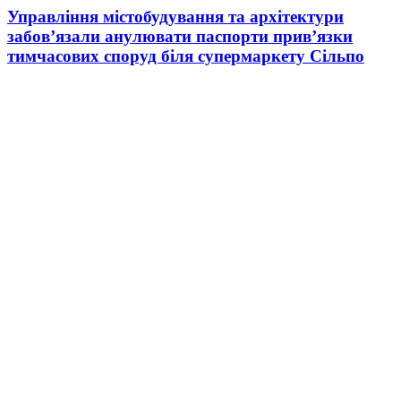
Управління містобудування та архітектури
забов’язали анулювати паспорти прив’язки
тимчасових споруд біля супермаркету Сільпо