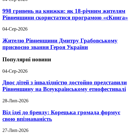
998 гривень на книжки: як 18-річним жителям
Рівненщини скористатися програмою «єКнига»
04-Сер-2026
Жителю Рівненщини Дмитру Грабовському
присвоєно звання Героя України
Популярні новини
04-Сер-2026
Двоє дітей з інвалідністю достойно представили
Рівненщину на Всеукраїнському етнофестивалі
28-Лип-2026
Від ідеї до бренду: Корецька громада формує
свою впізнаваність
27-Лип-2026