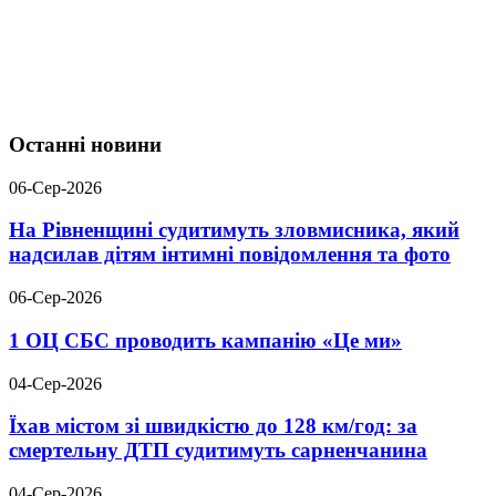
Останні новини
06-Сер-2026
На Рівненщині судитимуть зловмисника, який
надсилав дітям інтимні повідомлення та фото
06-Сер-2026
1 ОЦ СБС проводить кампанію «Це ми»
04-Сер-2026
Їхав містом зі швидкістю до 128 км/год: за
смертельну ДТП судитимуть сарненчанина
04-Сер-2026