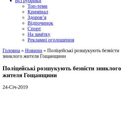
Всі рубрики
Топ-теми
Кримінал
Здоров’я
Відпочинок
Спорт
На замітку
Рекламні оголошення
Головна
»
Новини
»
Поліцейські розшукують безвісти
зниклого жителя Гощанщини
Поліцейські розшукують безвісти зниклого
жителя Гощанщини
24-Січ-2019