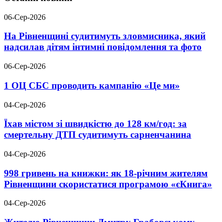
06-Сер-2026
На Рівненщині судитимуть зловмисника, який
надсилав дітям інтимні повідомлення та фото
06-Сер-2026
1 ОЦ СБС проводить кампанію «Це ми»
04-Сер-2026
Їхав містом зі швидкістю до 128 км/год: за
смертельну ДТП судитимуть сарненчанина
04-Сер-2026
998 гривень на книжки: як 18-річним жителям
Рівненщини скористатися програмою «єКнига»
04-Сер-2026