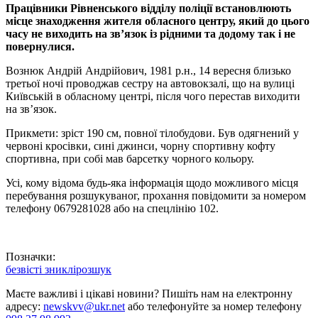
Працівники Рівненського відділу поліції встановлюють
місце знаходження жителя обласного центру, який до цього
часу не виходить на зв’язок із рідними та додому так і не
повернулися.
Вознюк Андрій Андрійович, 1981 р.н., 14 вересня близько
третьої ночі проводжав сестру на автовокзалі, що на вулиці
Київській в обласному центрі, після чого перестав виходити
на зв’язок.
Прикмети: зріст 190 см, повної тілобудови. Був одягнений у
червоні кросівки, сині джинси, чорну спортивну кофту
спортивна, при собі мав барсетку чорного кольору.
Усі, кому відома будь-яка інформація щодо можливого місця
перебування розшукуваног, прохання повідомити за номером
телефону 0679281028 або на спецлінію 102.
Позначки:
безвісті зниклі
розшук
Маєте важливі і цікаві новини? Пишіть нам на електронну
адресу:
newskvv@ukr.net
або телефонуйте за номер телефону