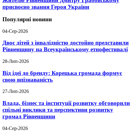
Жителю Рівненщини Дмитру Грабовському
присвоєно звання Героя України
Популярні новини
04-Сер-2026
Двоє дітей з інвалідністю достойно представили
Рівненщину на Всеукраїнському етнофестивалі
28-Лип-2026
Від ідеї до бренду: Корецька громада формує
свою впізнаваність
27-Лип-2026
Влада, бізнес та інституції розвитку обговорили
спільні виклики та перспективи розвитку
громад Рівненщини
04-Сер-2026