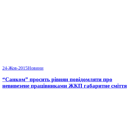
24-Жов-2015
Новини
“Санком” просить рівнян повідомляти про
невивезене працівниками ЖКП габаритне сміття