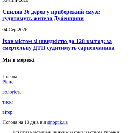
30-Лип-2026
Спиляв 36 дерев у прибережній смузі:
судитимуть жителя Дубенщини
04-Сер-2026
Їхав містом зі швидкістю до 128 км/год: за
смертельну ДТП судитимуть сарненчанина
Ми в мережі
Погода
Рівне
вологість:
тиск:
вітер:
Погода на 10 днів від
sinoptik.ua
Всі права захищені чинним законодавством України.