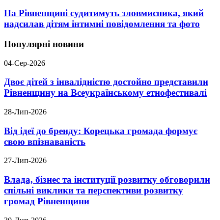
На Рівненщині судитимуть зловмисника, який
надсилав дітям інтимні повідомлення та фото
Популярні новини
04-Сер-2026
Двоє дітей з інвалідністю достойно представили
Рівненщину на Всеукраїнському етнофестивалі
28-Лип-2026
Від ідеї до бренду: Корецька громада формує
свою впізнаваність
27-Лип-2026
Влада, бізнес та інституції розвитку обговорили
спільні виклики та перспективи розвитку
громад Рівненщини