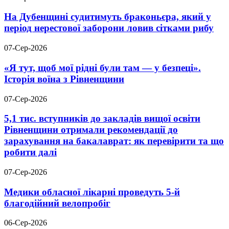
На Дубенщині судитимуть браконьєра, який у
період нерестової заборони ловив сітками рибу
07-Сер-2026
«Я тут, щоб мої рідні були там — у безпеці».
Історія воїна з Рівненщини
07-Сер-2026
5,1 тис. вступників до закладів вищої освіти
Рівненщини отримали рекомендації до
зарахування на бакалаврат: як перевірити та що
робити далі
07-Сер-2026
Медики обласної лікарні проведуть 5-й
благодійний велопробіг
06-Сер-2026