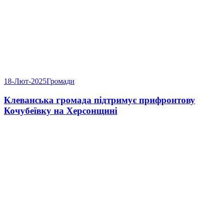
18-Лют-2025
Громади
Клеванська громада підтримує прифронтову
Кочубеївку на Херсонщині