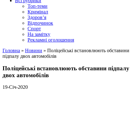
Всі рубрики
Топ-теми
Кримінал
Здоров’я
Відпочинок
Спорт
На замітку
Рекламні оголошення
Головна
»
Новини
»
Поліцейські встановлюють обставини
підпалу двох автомобілів
Поліцейські встановлюють обставини підпалу
двох автомобілів
19-Січ-2020