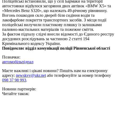
Поліцейські встановили, що у селі Бармаки на території
автостоянки відбулося загоряння двох автівок «BMW X5» та
«Mercedes Benz S320», що належать 49-річному рівнянину.
Вогонь пошкодив скло дверей біля сидіння водія та
лакофарбове покриття транспортних засобів. З місця події
поліцейські вилучили пластикову пляшку із залишками
паливно-мастильних матеріалів та пожежне сміття.
За фактом підпалу слідчі внесли відомості до Єдиного реєстру
досудових розслідувань за частиною 2 статті 194
Кримінального кодексу України.
Повідомляє відділ комунікації поліції Рівненської області
Позначки:
автомобіль
підпал
Маєте важливі і цікаві новини? Пишіть нам на електронну
адресу:
newskvv@ukr.net
або телефонуйте за номер телефону
098 37 98 993
.
Новини партнерів:
Читайте також: