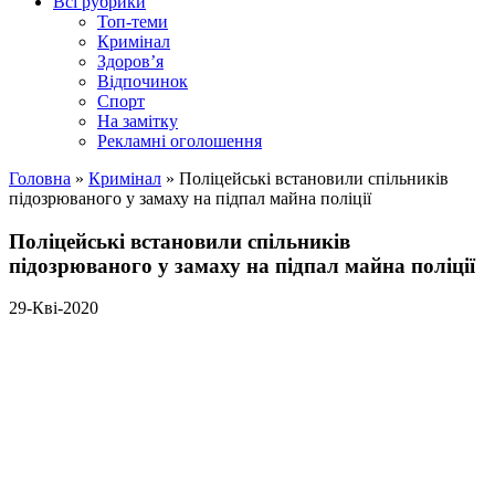
Всі рубрики
Топ-теми
Кримінал
Здоров’я
Відпочинок
Спорт
На замітку
Рекламні оголошення
Головна
»
Кримінал
»
Поліцейські встановили спільників
підозрюваного у замаху на підпал майна поліції
Поліцейські встановили спільників
підозрюваного у замаху на підпал майна поліції
29-Кві-2020