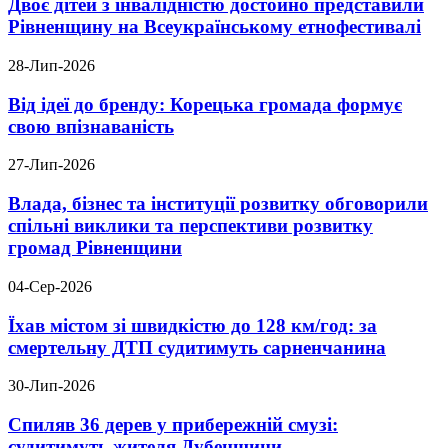
Двоє дітей з інвалідністю достойно представили
Рівненщину на Всеукраїнському етнофестивалі
28-Лип-2026
Від ідеї до бренду: Корецька громада формує
свою впізнаваність
27-Лип-2026
Влада, бізнес та інституції розвитку обговорили
спільні виклики та перспективи розвитку
громад Рівненщини
04-Сер-2026
Їхав містом зі швидкістю до 128 км/год: за
смертельну ДТП судитимуть сарненчанина
30-Лип-2026
Спиляв 36 дерев у прибережній смузі:
судитимуть жителя Дубенщини