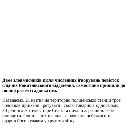
Двоє зловмисників після численних ігнорувань повісток
слідчих Рокитнівського відділення, самостійно прийшли до
поліції разом із адвокатом.
Нагадаємо, 21 квітня на територію поліцейської станції троє
чоловіків приїхали «рятувати» свого товариша-односельця,
30-річного жителя Старе Село, та почали агресивно себе
поводити. Один із них шарпав за одяг поліцейського та
вдарив його кулаком у грудну клітку.