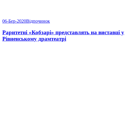
06-Бер-2020
Відпочинок
Раритетні «Кобзарі» представлять на виставці у
Рівненському драмтеатрі