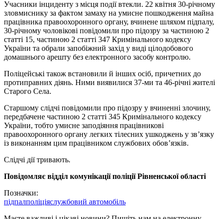
Учасники інциденту з місця події втекли. 22 квітня 30-річному
зловмиснику за фактом замаху на умисне пошкодження майна
працівника правоохоронного органу, вчинене шляхом підпалу,
30-річному чоловікові повідомили про підозру за частиною 2
статті 15, частиною 2 статті 347 Кримінального кодексу
України та обрали запобіжний захід у виді цілодобового
домашнього арешту без електронного засобу контролю.
Поліцейські також встановили й інших осіб, причетних до
протиправних діянь. Ними виявилися 37-ми та 46-річні жителі
Старого Села.
Старшому слідчі повідомили про підозру у вчиненні злочину,
передбачене частиною 2 статті 345 Кримінального кодексу
України, тобто умисне заподіяння працівникові
правоохоронного органу легких тілесних ушкоджень у зв’язку
із виконанням цим працівником службових обов’язків.
Слідчі дії тривають.
Повідомляє відділ комунікації поліції Рівненської області
Позначки:
підпал
поліція
службовий автомобіль
Маєте важливі і цікаві новини? Пишіть нам на електронну