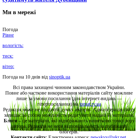
Ми в мережі
Погода
Рівне
вологість:
тиск:
вітер:
Погода на 10 днів від
sinoptik.ua
Всі права захищені чинним законодавством України.
Повне або часткове використання матеріалів сайту можливе
лише за умови посилання (для інтернет-видань —
гіперпосилання) на
tomat.rv.ua
Редакція може не поділяти думку авторів. Адміністрація сайту
залишає за собою можливість редагувати надані їй матеріали.
Блоги
– це матеріали, які відображають винятково точку зору
автора. Редакція не несе відповідальність за публікації
блогерів.
Контакти сайту
: Електронна адреса:
newskvv@ukr.net