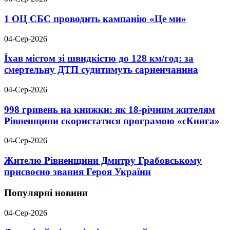
1 ОЦ СБС проводить кампанію «Це ми»
04-Сер-2026
Їхав містом зі швидкістю до 128 км/год: за
смертельну ДТП судитимуть сарненчанина
04-Сер-2026
998 гривень на книжки: як 18-річним жителям
Рівненщини скористатися програмою «єКнига»
04-Сер-2026
Жителю Рівненщини Дмитру Грабовському
присвоєно звання Героя України
Популярні новини
04-Сер-2026