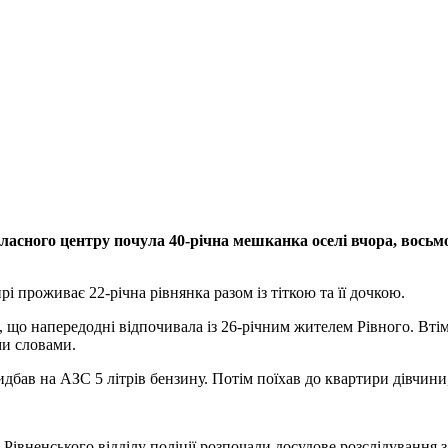
бласного центру почула 40-річна мешканка оселі вчора, восьм
і проживає 22-річна рівнянка разом із тіткою та її дочкою.
 що напередодні відпочивала із 26-річним жителем Рівного. Втім,
ми словами.
дбав на АЗС 5 літрів бензину. Потім поїхав до квартири дівчини,
івненського відділу поліції розпочали досудове розслідування за