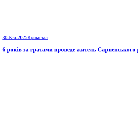
30-Кві-2025
Кримінал
6 років за гратами проведе житель Сарненського