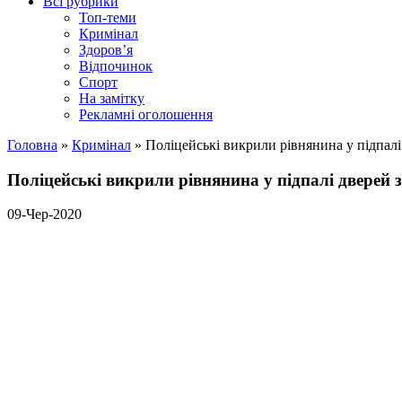
Всі рубрики
Топ-теми
Кримінал
Здоров’я
Відпочинок
Спорт
На замітку
Рекламні оголошення
Головна
»
Кримінал
»
Поліцейські викрили рівнянина у підпалі
Поліцейські викрили рівнянина у підпалі дверей 
09-Чер-2020