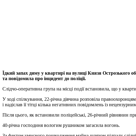
Їдкий запах диму у квартирі на вулиці Князя Острозького о
та повідомила про інцидент до поліції.
Слідчо-оперативна група на місці події встановила, що у квартир
У ході спілкування, 22-річна дівчина розповіла правоохоронцям,
і надіслав її тітці кілька негативних повідомлень із нецензурни
Після цього, як встановили поліцейські, 26-річний рівнянин при
40-річна господиня вологим рушником загасила вогонь.
За фактом умисного пошкодження майна шляхом підпалу слідчі Р