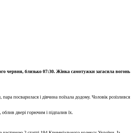
ого червня, близько 07:30. Жінка самотужки загасила вогонь
 пара посварилася і дівчина поїхала додому. Чоловік розізлився
 облив двері горючим і підпалив їх.
 частиною 2 статті 194 Кримніального кодексу України. Із