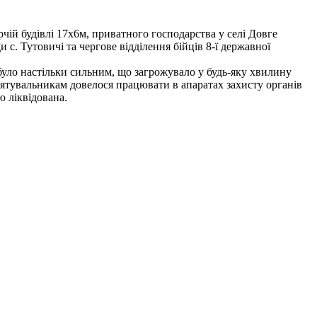
ій будівлі 17х6м, приватного господарства у селі Довге
. Тутовичі та чергове відділення бійців 8-ї державної
було настільки сильним, що загрожувало у будь-яку хвилину
ятувальникам довелося працювати в апаратах захисту органів
ю ліквідована.