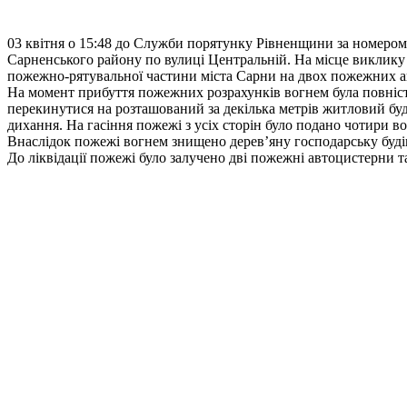
03 квітня о 15:48 до Служби порятунку Рівненщини за номером 
Сарненського району по вулиці Центральній. На місце виклику 
пожежно-рятувальної частини міста Сарни на двох пожежних а
На момент прибуття пожежних розрахунків вогнем була повністю
перекинутися на розташований за декілька метрів житловий бу
дихання. На гасіння пожежі з усіх сторін було подано чотири во
Внаслідок пожежі вогнем знищено дерев’яну господарську буді
До ліквідації пожежі було залучено дві пожежні автоцистерни 