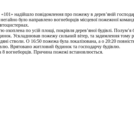
«101» надійшло повідомлення про пожежу в дерев’яній господарч
негайно було направлено вогнеборців місцевої пожежної команди с
втоцистернах.
 охоплена по усій площі, покрівля дерев’яної будівлі. Полум’я 
динок. Ускладнював пожежу сильний вітер, та задимлення тому р
дяні стволи. О 16:50 пожежа була локалізована, а о 20:20 повніст
влю. Врятовано житловий будинок та господарчу будівлю.
та 8 вогнеборців. Причина пожежі встановлюється.