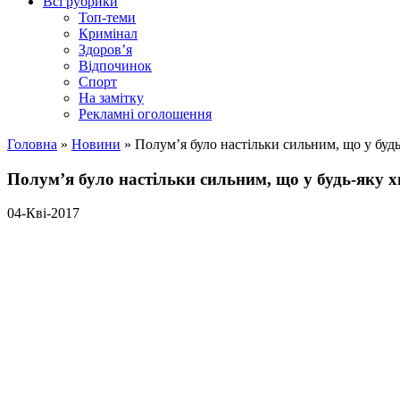
Всі рубрики
Топ-теми
Кримінал
Здоров’я
Відпочинок
Спорт
На замітку
Рекламні оголошення
Головна
»
Новини
»
Полум’я було настільки сильним, що у бу
Полум’я було настільки сильним, що у будь-яку 
04-Кві-2017