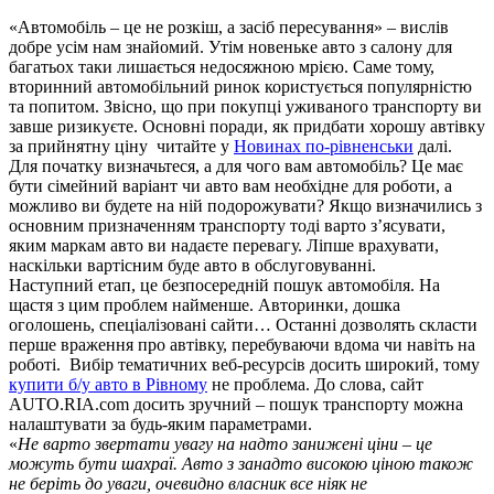
«Автомобіль – це не розкіш, а засіб пересування» – вислів
добре усім нам знайомий. Утім новеньке авто з салону для
багатьох таки лишається недосяжною мрією. Саме тому,
вторинний автомобільний ринок користується популярністю
та попитом. Звісно, що при покупці уживаного транспорту ви
завше ризикуєте. Основні поради, як придбати хорошу автівку
за прийнятну ціну читайте у
Новинах по-рівненськи
далі.
Для початку визначьтеся, а для чого вам автомобіль? Це має
бути сімейний варіант чи авто вам необхідне для роботи, а
можливо ви будете на ній подорожувати? Якщо визначились з
основним призначенням транспорту тоді варто з’ясувати,
яким маркам авто ви надаєте перевагу. Ліпше врахувати,
наскільки вартісним буде авто в обслуговуванні.
Наступний етап, це безпосередній пошук автомобіля. На
щастя з цим проблем найменше. Авторинки, дошка
оголошень, спеціалізовані сайти… Останні дозволять скласти
перше враження про автівку, перебуваючи вдома чи навіть на
роботі. Вибір тематичних веб-ресурсів досить широкий, тому
купити б/у авто в Рівному
не проблема. До слова, сайт
AUTO.RIA.com досить зручний – пошук транспорту можна
налаштувати за будь-яким параметрами.
«
Не варто звертати увагу на надто занижені ціни – це
можуть бути шахраї. Авто з занадто високою ціною також
не беріть до уваги, очевидно власник все ніяк не