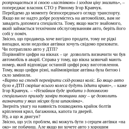
розпрощається зі своєю «ластівкою» і згодом ціну знизить
», –
попереджає власник СТО у Рівному Ігор Кравчук.
Перейдемо до моменту безпосереднього огляду транспорту.
Якщо ви не надто добре розумієтесь на автомобілях, вам не
завадить допомога спеціаліста. Тому, якщо маєте знайомого,
який займається технічним обслуговуванням авто, беріть його
собі у поміч.
Звісно, що продавець хоче вигідно продати, тому не рідкі
випадки, коли недоліки автівки хочуть свідомо приховати.
Чи потрапляло авто у ДТП?
Порівняйте цифри на вікнах – це дозволить визначити чи був
автомобіль в аварії. Справа у тому, що вікна зазвичай мають
номер, який відповідає останній цифрі року виготовлення.
Тому, якщо цифри різні, найімовірніше автівка була битою і
скло замінили.
«
Варто на стенді перевірити схід-розвал коліс. Бо якщо авто
було в ДТП скоріше всього колеса будуть їздити криво
», – каже
Ігор Кравчук. – «
Незайвим буде зробити з допомогою
спеціального приладу заміри товщини лаку – це дозволить
визначити у яких місцях була шпаклівка
».
Зверніть увагу на наявність пошкоджень крайок болтів
кріплення крил, багажника, капота та дверей.
Ну, а що ж двигун?
Звісно, що усіх проблем, які можуть бути з серцем автівки «на
око» не побачиш. Але якщо ви хочете авто з хорошим