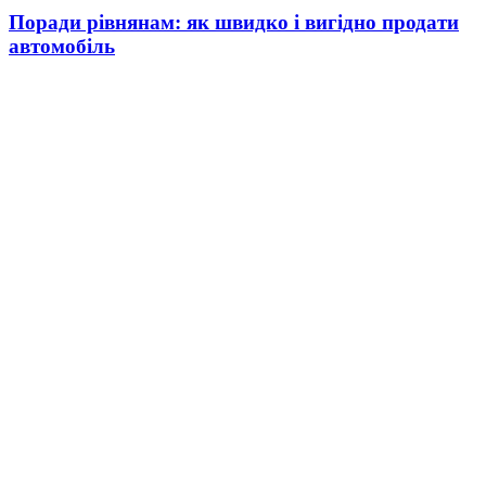
Поради рівнянам: як швидко і вигідно продати
автомобіль