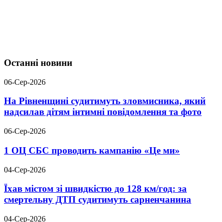
Останні новини
06-Сер-2026
На Рівненщині судитимуть зловмисника, який
надсилав дітям інтимні повідомлення та фото
06-Сер-2026
1 ОЦ СБС проводить кампанію «Це ми»
04-Сер-2026
Їхав містом зі швидкістю до 128 км/год: за
смертельну ДТП судитимуть сарненчанина
04-Сер-2026