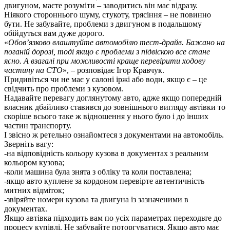
двигуном, маєте розуміти – заводитись він має відразу.
Ніякого стороннього шуму, стукоту, трясіння – не повинно
бути. Не забувайте, проблеми з двигуном в подальшому
обійдуться вам дуже дорого.
«
Обов’язково влаштуйте автомобілю тест-драйв. Бажано на
поганій дорозі, тоді якщо є проблеми з підвіскою все стане
ясно. А взагалі при можливості краще перевірити ходову
частину на СТО
», – розповідає Ігор Кравчук.
Придивіться чи не має у салоні іржі або води, якщо є – це
свідчить про проблеми з кузовом.
Надавайте перевагу доглянутому авто, адже якщо попередній
власник дбайливо ставився до зовнішнього вигляду автівки то
скоріше всього таке ж відношення у нього було і до інших
частин транспорту.
І звісно ж ретельно ознайомтеся з документами на автомобіль.
Зверніть вагу:
-на відповідність кольору кузова в документах з реальним
кольором кузова;
-коли машина була знята з обліку та коли поставлена;
-якщо авто куплене за кордоном перевірте автентичність
митних відміток;
-звіряйте номери кузова та двигуна із зазначеними в
документах.
Якщо автівка підходить вам по усіх параметрах переходьте до
процесу купівлі. Не забувайте поторгуватися. Якщо авто має