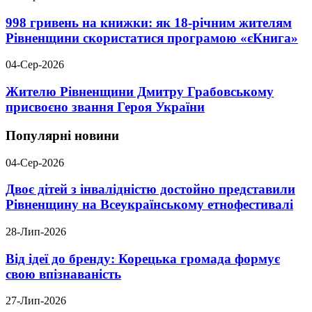
998 гривень на книжки: як 18-річним жителям
Рівненщини скористатися програмою «єКнига»
04-Сер-2026
Жителю Рівненщини Дмитру Грабовському
присвоєно звання Героя України
Популярні новини
04-Сер-2026
Двоє дітей з інвалідністю достойно представили
Рівненщину на Всеукраїнському етнофестивалі
28-Лип-2026
Від ідеї до бренду: Корецька громада формує
свою впізнаваність
27-Лип-2026