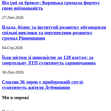
Від ідеї до бренду: Корецька громада формує
свою впізнаваність
27-Лип-2026
Влада, бізнес та інституції розвитку обговорили
спільні виклики та перспективи розвитку
громад Рівненщини
04-Сер-2026
Їхав містом зі швидкістю до 128 км/год: за
смертельну ДТП судитимуть сарненчанина
30-Лип-2026
Спиляв 36 дерев у прибережній смузі:
судитимуть жителя Дубенщини
Ми в мережі