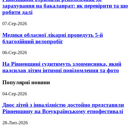
зарахування на бакалаврат: як перевірити та що
робити далі
07-Сер-2026
Медики обласної лікарні проведуть 5-й
благодійний велопробіг
06-Сер-2026
На Рівненщині судитимуть зловмисника, який
надсилав дітям інтимні повідомлення та фото
Популярні новини
04-Сер-2026
Двоє дітей з інвалідністю достойно представили
Рівненщину на Всеукраїнському етнофестивалі
28-Лип-2026