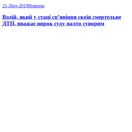
21-Лют-2019
Новини
Водій, який у стані сп’яніння скоїв смертельне
ДТП, вважає вирок суду надто суворим