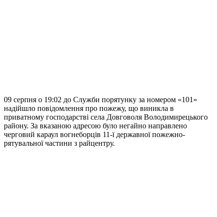
09 серпня о 19:02 до Служби порятунку за номером «101»
надійшло повідомлення про пожежу, що виникла в
приватному господарстві села Довговоля Володимирецького
району. За вказаною адресою було негайно направлено
черговий караул вогнеборців 11-ї державної пожежно-
рятувальної частини з райцентру.