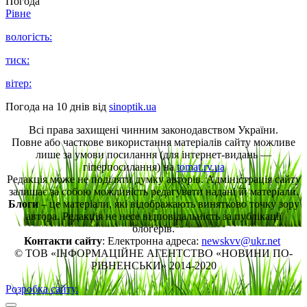
Погода
Рівне
вологість:
тиск:
вітер:
Погода на 10 днів від
sinoptik.ua
Всі права захищені чинним законодавством України.
Повне або часткове використання матеріалів сайту можливе
лише за умови посилання (для інтернет-видань —
гіперпосилання) на
tomat.rv.ua
Редакція може не поділяти думку авторів. Адміністрація сайту
залишає за собою можливість редагувати надані їй матеріали.
Блоги
– це матеріали, які відображають винятково точку зору
автора. Редакція не несе відповідальність за публікації
блогерів.
Контакти сайту
: Електронна адреса:
newskvv@ukr.net
© ТОВ «ІНФОРМАЦІЙНЕ АГЕНТСТВО «НОВИНИ ПО-
РІВНЕНСЬКИ» 2014-2020
Розробка сайту.