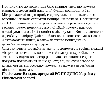
По прибуттю до місця події було встановлено, що пожежа
виникла в дерев’яній надвірній будівлі розміром 4х5 м.
Місцеві жителі ще до прибуття рятувальників намагалися
власними силами стримати поширення пожежі. Працівники
ДСНС, провівши бойове розгортання, оперативно подали на
гасіння пожежі водяний ствол. О 19:16 пожежу вдалося
локалізувати, а о 21:05 повністю ліквідувати. Вогнем знищено
дерев’яну надвірну будівлю, близько півтони соломи в тюках,
4 автомобільні шини, а також частково пошкоджено
дерев’яний піднавіс для дров.
Слід зазначити, що якби не активна допомога в гасінні пожежі
місцевого населення, вогонь міг би завдати куди більших
збитків. А відтак вогнеборці спільно з селянами не дали
полум’ю поширитися на ще дві будівлі, які були всього за
кілька метрів від осередку пожежі, а також на дерев’яний
піднавіс з дровами.
Повідомляє Володимирецький РС ГУ ДСНС України у
Рівненській області