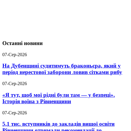
Останні новини
07-Сер-2026
На Дубенщині судитимуть браконьєра, який у
період нерестової заборони ловив сітками рибу
07-Сер-2026
«Я тут, щоб мої рідні були там — у безпеці».
Історія воїна з Рівненщини
07-Сер-2026
5,1 тис. вступників до закладів вищої освіти
Рівненщини отримали рекомендації до