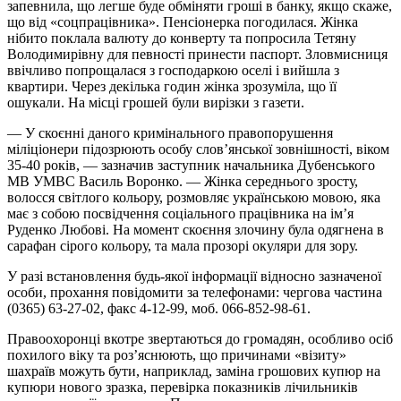
запевнила, що легше буде обміняти гроші в банку, якщо скаже,
що від «соцпрацівника». Пенсіонерка погодилася. Жінка
нібито поклала валюту до конверту та попросила Тетяну
Володимирівну для певності принести паспорт. Зловмисниця
ввічливо попрощалася з господаркою оселі і вийшла з
квартири. Через декілька годин жінка зрозуміла, що її
ошукали. На місці грошей були вирізки з газети.
— У скоєнні даного кримінального правопорушення
міліціонери підозрюють особу слов’янської зовнішності, віком
35-40 років, — зазначив заступник начальника Дубенського
МВ УМВС Василь Воронко. — Жінка середнього зросту,
волосся світлого кольору, розмовляє українською мовою, яка
має з собою посвідчення соціального працівника на ім’я
Руденко Любові. На момент скоєння злочину була одягнена в
сарафан сірого кольору, та мала прозорі окуляри для зору.
У разі встановлення будь-якої інформації відносно зазначеної
особи, прохання повідомити за телефонами: чергова частина
(0365) 63-27-02, факс 4-12-99, моб. 066-852-98-61.
Правоохоронці вкотре звертаються до громадян, особливо осіб
похилого віку та роз’яснюють, що причинами «візиту»
шахраїв можуть бути, наприклад, заміна грошових купюр на
купюри нового зразка, перевірка показників лічильників