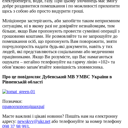
електроенергії, води, газу. При цьому злочинець має змогу
добре роздивитися помешкання і по можливості прихопити
щось з собою або просто видурити гроші.
Міліціонери застерігають, аби запобігти таким неприємним
ситуаціям, ні в якому разі не довіряйте незнайомцям, тим
більше, якщо Вам пропонують провести сумнівні операції з
грошовими коштами. Н
е розмовляйте та не запрошуйте до
помешкання осіб, що пропонують Вам поворожити, зняти
порчу,
попросіть надати будь-які документи, навіть у тих
людей, які представляються соціальними або медичними
працівниками.
Якщо Ви розумієте, що Вас намагаються
ошукати – негайно телефонуйте на гарячу лінію «102» та
обов’язково запам’ятайте зовнішність зловмисника.
Про це повідомляє Дубенський МВ УМВС України
в
Рівненській області
Позначки:
правоохоронці
шахраї
Маєте важливі і цікаві новини? Пишіть нам на електронну
адресу:
newskvv@ukr.net
або телефонуйте за номер телефону
098 37 98 993
.