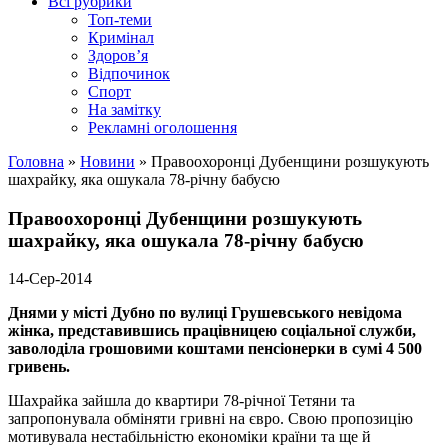
Всі рубрики
Топ-теми
Кримінал
Здоров’я
Відпочинок
Спорт
На замітку
Рекламні оголошення
Головна
»
Новини
»
Правоохоронці Дубенщини розшукують
шахрайку, яка ошукала 78-річну бабусю
Правоохоронці Дубенщини розшукують
шахрайку, яка ошукала 78-річну бабусю
14-Сер-2014
Днями у місті Дубно по вулиці Грушевського невідома
жінка, представившись працівницею соціальної служби,
заволоділа грошовими коштами пенсіонерки в сумі 4 500
гривень.
Шахрайка зайшла до квартири 78-річної Тетяни та
запропонувала обміняти гривні на євро. Свою пропозицію
мотивувала нестабільністю економіки країни та ще й