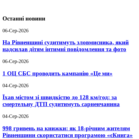
Останні новини
06-Сер-2026
На Рівненщині судитимуть зловмисника, який
надсилав дітям інтимні повідомлення та фото
06-Сер-2026
1 ОЦ СБС проводить кампанію «Це ми»
04-Сер-2026
Їхав містом зі швидкістю до 128 км/год: за
смертельну ДТП судитимуть сарненчанина
04-Сер-2026
998 гривень на книжки: як 18-річним жителям
Рівненщини скористатися програмою «єКнига»