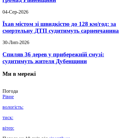
04-Сер-2026
Їхав містом зі швидкістю до 128 км/год: за
смертельну ДТП судитимуть сарненчанина
30-Лип-2026
Спиляв 36 дерев у прибережній смузі:
судитимуть жителя Дубенщини
Ми в мережі
Погода
Рівне
вологість:
тиск:
вітер: