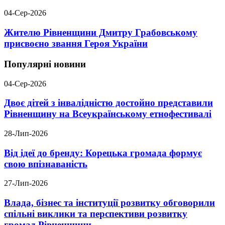
04-Сер-2026
Жителю Рівненщини Дмитру Грабовському
присвоєно звання Героя України
Популярні новини
04-Сер-2026
Двоє дітей з інвалідністю достойно представили
Рівненщину на Всеукраїнському етнофестивалі
28-Лип-2026
Від ідеї до бренду: Корецька громада формує
свою впізнаваність
27-Лип-2026
Влада, бізнес та інституції розвитку обговорили
спільні виклики та перспективи розвитку
громад Рівненщини