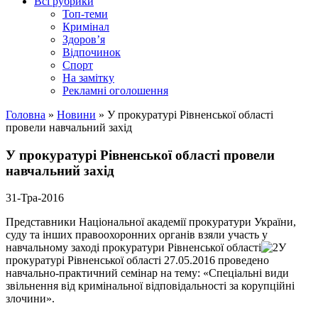
Всі рубрики
Топ-теми
Кримінал
Здоров’я
Відпочинок
Спорт
На замітку
Рекламні оголошення
Головна
»
Новини
»
У прокуратурі Рівненської області
провели навчальний захід
У прокуратурі Рівненської області провели
навчальний захід
31-Тра-2016
Представники Національної академії прокуратури України,
суду та інших правоохоронних органів взяли участь у
навчальному заході прокуратури Рівненської області
У
прокуратурі Рівненської області 27.05.2016 проведено
навчально-практичний семінар на тему: «Спеціальні види
звільнення від кримінальної відповідальності за корупційні
злочини».