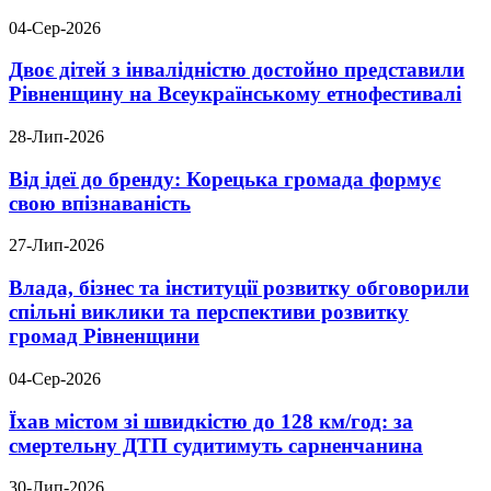
04-Сер-2026
Двоє дітей з інвалідністю достойно представили
Рівненщину на Всеукраїнському етнофестивалі
28-Лип-2026
Від ідеї до бренду: Корецька громада формує
свою впізнаваність
27-Лип-2026
Влада, бізнес та інституції розвитку обговорили
спільні виклики та перспективи розвитку
громад Рівненщини
04-Сер-2026
Їхав містом зі швидкістю до 128 км/год: за
смертельну ДТП судитимуть сарненчанина
30-Лип-2026