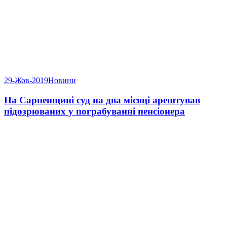
29-Жов-2019
Новини
На Сарненщині суд на два місяці арештував
підозрюваних у пограбуванні пенсіонера