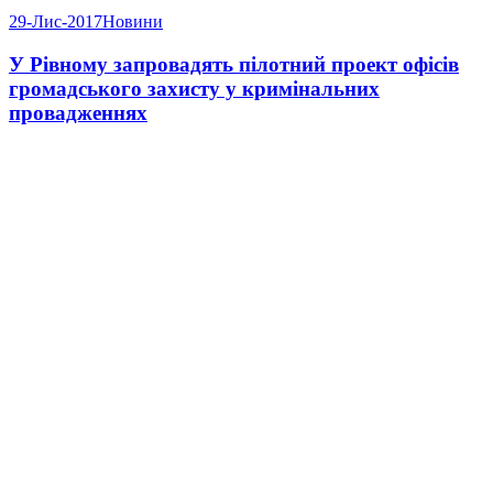
29-Лис-2017
Новини
У Рівному запровадять пілотний проект офісів
громадського захисту у кримінальних
провадженнях