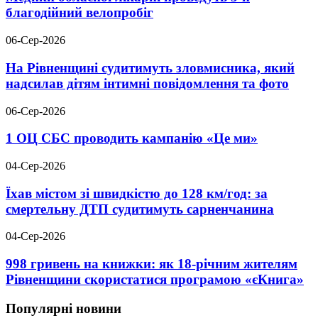
благодійний велопробіг
06-Сер-2026
На Рівненщині судитимуть зловмисника, який
надсилав дітям інтимні повідомлення та фото
06-Сер-2026
1 ОЦ СБС проводить кампанію «Це ми»
04-Сер-2026
Їхав містом зі швидкістю до 128 км/год: за
смертельну ДТП судитимуть сарненчанина
04-Сер-2026
998 гривень на книжки: як 18-річним жителям
Рівненщини скористатися програмою «єКнига»
Популярні новини