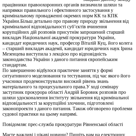
працівники правоохоронних органів визначили шляхи та
напрямки правильного і ефективного застосування у
кримінальному провадженні окремих норм КК та КПК
України.Більш детально про правову природу звільнення від
кримінальної відповідальності суб’єктів вчинення
корупційних дій розповів присутнім запрошений старший
викладач Національної академії прокуратури України,
кандидат юридичних наук, професор Віталій Куц, його колега
– старший викладач академії, кандидат юридичних наук Ірина
Мезенцева виступила з лекцією про відповідність
законодавства України з даного питання європейським
стандартам.
По завершенню відбулося практичне заняття у формі
ситуативного моделювання та тестування, під час якого його
учасники продемонстрували високий рівень знань
матеріального та процесуального права.У ході семінару
заступник прокурора області Андрій Боровик розповів про
шляхи удосконалення інституту звільнення від кримінальної
відповідальності за корупційні злочини, підготовлені
законопроекти з даного питання. Також обговорено проблеми
судової практики на цьому напрямі.
Повідомляє прес-служба прокуратури Рівненської області
Маєте важливі і цікаві новини? Пишіть нам на електронну