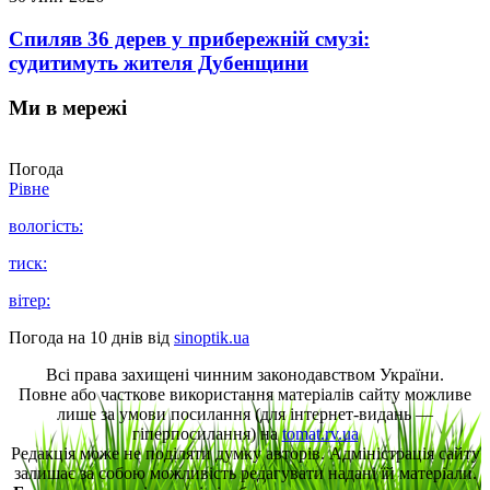
Спиляв 36 дерев у прибережній смузі:
судитимуть жителя Дубенщини
Ми в мережі
Погода
Рівне
вологість:
тиск:
вітер:
Погода на 10 днів від
sinoptik.ua
Всі права захищені чинним законодавством України.
Повне або часткове використання матеріалів сайту можливе
лише за умови посилання (для інтернет-видань —
гіперпосилання) на
tomat.rv.ua
Редакція може не поділяти думку авторів. Адміністрація сайту
залишає за собою можливість редагувати надані їй матеріали.