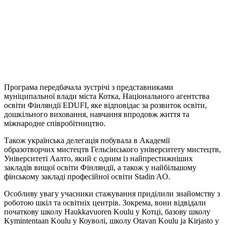
Програма передбачала зустрічі з представниками
муніципальної влади міста Котка, Національного агентства
освіти Фінляндії EDUFI, яке відповідає за розвиток освіти,
дошкільного виховання, навчання впродовж життя та
міжнародне співробітництво.
Також українська делегація побувала в Академії
образотворчих мистецтв Гельсінського університету мистецтв,
Університеті Аалто, який є одним із найпрестижніших
закладів вищої освіти Фінляндії, а також у найбільшому
фінському закладі професійної освіти Stadin AO.
Особливу увагу учасники стажування приділили знайомству з
роботою шкіл та освітніх центрів. Зокрема, вони відвідали
початкову школу Haukkavuoren Koulu у Котці, базову школу
Kymintentaan Koulu у Коуволі, школу Otavan Koulu ja Kirjasto у