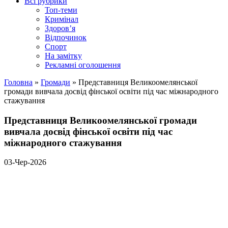
Всі рубрики
Топ-теми
Кримінал
Здоров’я
Відпочинок
Спорт
На замітку
Рекламні оголошення
Головна
»
Громади
»
Представниця Великоомелянської
громади вивчала досвід фінської освіти під час міжнародного
стажування
Представниця Великоомелянської громади
вивчала досвід фінської освіти під час
міжнародного стажування
03-Чер-2026