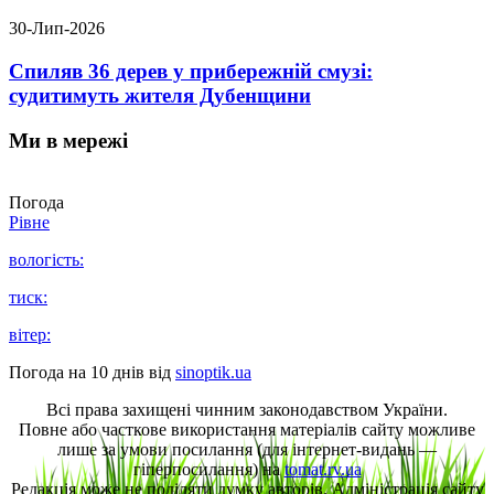
30-Лип-2026
Спиляв 36 дерев у прибережній смузі:
судитимуть жителя Дубенщини
Ми в мережі
Погода
Рівне
вологість:
тиск:
вітер:
Погода на 10 днів від
sinoptik.ua
Всі права захищені чинним законодавством України.
Повне або часткове використання матеріалів сайту можливе
лише за умови посилання (для інтернет-видань —
гіперпосилання) на
tomat.rv.ua
Редакція може не поділяти думку авторів. Адміністрація сайту