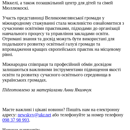
Міккелі, а також позашкільний центр для дітей та сімей
Мюллюкоскі.
Участь представниці Великоомелянської громади у
міжнародному стажуванні стала можливістю ознайомитися з
сучасними освітніми практиками, підходами до організації
навчального процесу та управління закладами освіти.
Отримані знання та досвід можуть бути використані для
подальшого розвитку освітньої галузі громади та
впровадження кращих європейських практик на місцевому
рівні.
Міжнародна співпраця та професійний обмін досвідом
залишаються важливими інструментами підвищення якості
освіти та розвитку сучасного освітнього середовища в
українських громадах.
Підготовлено за матеріалами Анни Якимчук
Маєте важливі і цікаві новини? Пишіть нам на електронну
адресу:
newskvv@ukr.net
або телефонуйте за номер телефону
098 37 98 993
.
Новини партнерів: