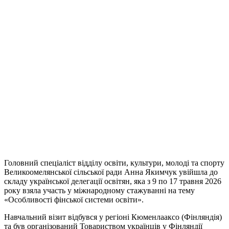
Головний спеціаліст відділу освіти, культури, молоді та спорту
Великоомелянської сільської ради Анна Якимчук увійшла до
складу української делегації освітян, яка з 9 по 17 травня 2026
року взяла участь у міжнародному стажуванні на тему
«Особливості фінської системи освіти».
Навчальний візит відбувся у регіоні Кюменлааксо (Фінляндія)
та був організований Товариством українців у Фінляндії