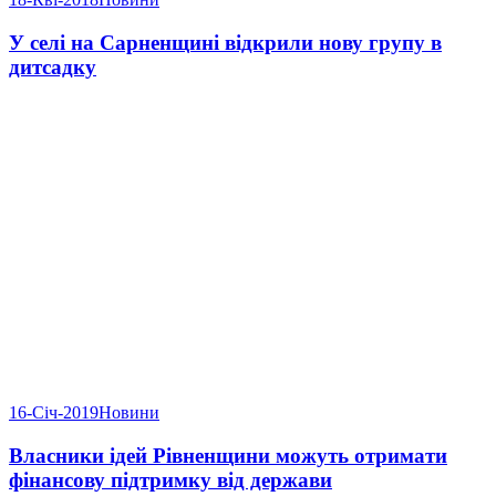
У селі на Сарненщині відкрили нову групу в
дитсадку
16-Січ-2019
Новини
Власники ідей Рівненщини можуть отримати
фінансову підтримку від держави