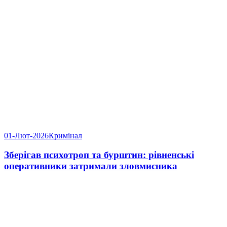
01-Лют-2026
Кримінал
Зберігав психотроп та бурштин: рівненські
оперативники затримали зловмисника