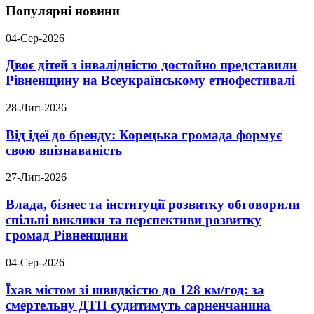
Популярні новини
04-Сер-2026
Двоє дітей з інвалідністю достойно представили
Рівненщину на Всеукраїнському етнофестивалі
28-Лип-2026
Від ідеї до бренду: Корецька громада формує
свою впізнаваність
27-Лип-2026
Влада, бізнес та інституції розвитку обговорили
спільні виклики та перспективи розвитку
громад Рівненщини
04-Сер-2026
Їхав містом зі швидкістю до 128 км/год: за
смертельну ДТП судитимуть сарненчанина