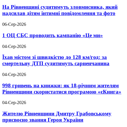
На Рівненщині судитимуть зловмисника, який
надсилав дітям інтимні повідомлення та фото
06-Сер-2026
1 ОЦ СБС проводить кампанію «Це ми»
04-Сер-2026
Їхав містом зі швидкістю до 128 км/год: за
смертельну ДТП судитимуть сарненчанина
04-Сер-2026
998 гривень на книжки: як 18-річним жителям
Рівненщини скористатися програмою «єКнига»
04-Сер-2026
Жителю Рівненщини Дмитру Грабовському
присвоєно звання Героя України