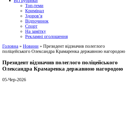
Всі рубрики
Топ-теми
Кримінал
Здоров’я
Відпочинок
Спорт
На замітку
Рекламні оголошення
Головна
»
Новини
»
Президент відзначив полеглого
поліцейського Олександра Крамаренка державною нагородою
Президент відзначив полеглого поліцейського
Олександра Крамаренка державною нагородою
05-Чер-2026