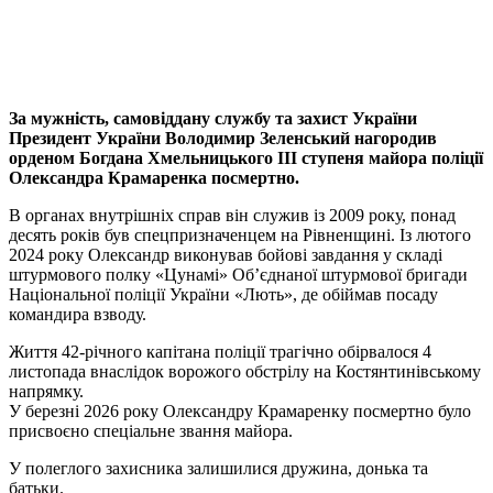
За мужність, самовіддану службу та захист України
Президент України Володимир Зеленський нагородив
орденом Богдана Хмельницького ІІІ ступеня майора поліції
Олександра Крамаренка посмертно.
В органах внутрішніх справ він служив із 2009 року, понад
десять років був спецпризначенцем на Рівненщині. Із лютого
2024 року Олександр виконував бойові завдання у складі
штурмового полку «Цунамі» Об’єднаної штурмової бригади
Національної поліції України «Лють», де обіймав посаду
командира взводу.
Життя 42-річного капітана поліції трагічно обірвалося 4
листопада внаслідок ворожого обстрілу на Костянтинівському
напрямку.
У березні 2026 року Олександру Крамаренку посмертно було
присвоєно спеціальне звання майора.
У полеглого захисника залишилися дружина, донька та
батьки.