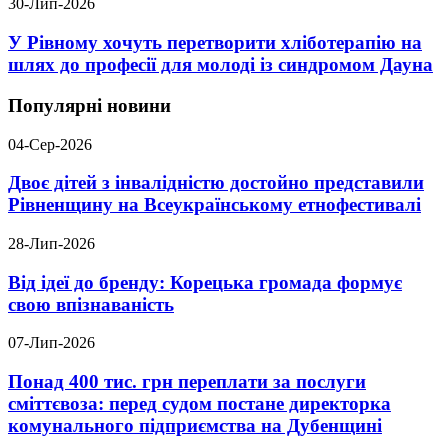
30-Лип-2026
У Рівному хочуть перетворити хліботерапію на
шлях до професії для молоді із синдромом Дауна
Популярні новини
04-Сер-2026
Двоє дітей з інвалідністю достойно представили
Рівненщину на Всеукраїнському етнофестивалі
28-Лип-2026
Від ідеї до бренду: Корецька громада формує
свою впізнаваність
07-Лип-2026
Понад 400 тис. грн переплати за послуги
сміттєвоза: перед судом постане директорка
комунального підприємства на Дубенщині