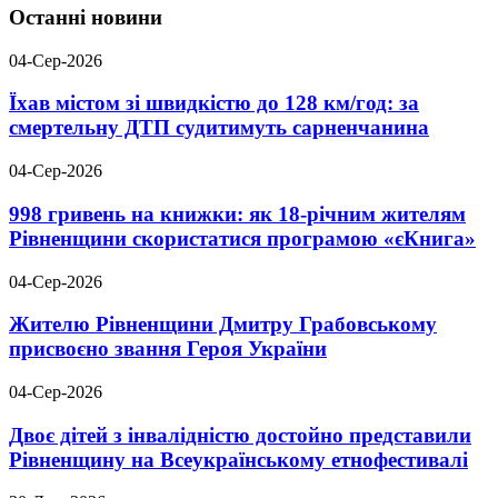
Останні новини
04-Сер-2026
Їхав містом зі швидкістю до 128 км/год: за
смертельну ДТП судитимуть сарненчанина
04-Сер-2026
998 гривень на книжки: як 18-річним жителям
Рівненщини скористатися програмою «єКнига»
04-Сер-2026
Жителю Рівненщини Дмитру Грабовському
присвоєно звання Героя України
04-Сер-2026
Двоє дітей з інвалідністю достойно представили
Рівненщину на Всеукраїнському етнофестивалі