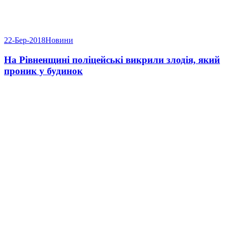
22-Бер-2018
Новини
На Рівненщині поліцейські викрили злодія, який
проник у будинок