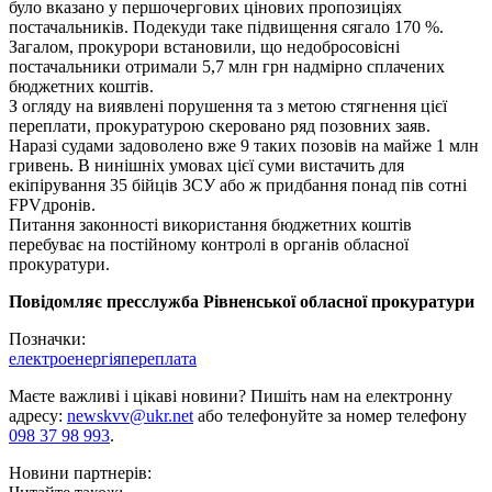
було вказано у першочергових цінових пропозиціях
постачальників. Подекуди таке підвищення сягало 170 %.
Загалом, прокурори встановили, що недобросовісні
постачальники отримали 5,7 млн грн надмірно сплачених
бюджетних коштів.
З огляду на виявлені порушення та з метою стягнення цієї
переплати, прокуратурою скеровано ряд позовних заяв.
Наразі судами задоволено вже 9 таких позовів на майже 1 млн
гривень. В нинішніх умовах цієї суми вистачить для
екіпірування 35 бійців ЗСУ або ж придбання понад пів сотні
FPVдронів.
Питання законності використання бюджетних коштів
перебуває на постійному контролі в органів обласної
прокуратури.
Повідомляє пресслужба Рівненської обласної прокуратури
Позначки:
електроенергія
переплата
Маєте важливі і цікаві новини? Пишіть нам на електронну
адресу:
newskvv@ukr.net
або телефонуйте за номер телефону
098 37 98 993
.
Новини партнерів: