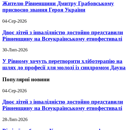
Жителю Рівненщини Дмитру Грабовському
присвоєно звання Героя України
04-Сер-2026
Двоє дітей з інвалідністю достойно представили
Рівненщину на Всеукраїнському етнофестивалі
30-Лип-2026
У Рівному хочуть перетворити хліботерапію на
шлях до професії для молоді із синдромом Дауна
Популярні новини
04-Сер-2026
Двоє дітей з інвалідністю достойно представили
Рівненщину на Всеукраїнському етнофестивалі
28-Лип-2026