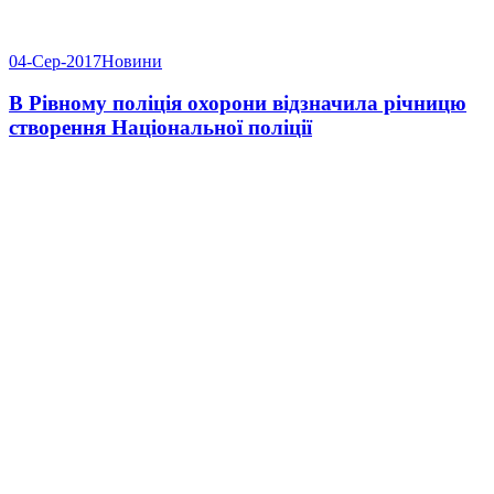
04-Сер-2017
Новини
В Рівному поліція охорони відзначила річницю
створення Національної поліції