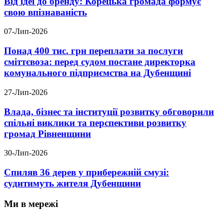
Від ідеї до бренду: Корецька громада формує
свою впізнаваність
07-Лип-2026
Понад 400 тис. грн переплати за послуги
сміттєвоза: перед судом постане директорка
комунального підприємства на Дубенщині
27-Лип-2026
Влада, бізнес та інституції розвитку обговорили
спільні виклики та перспективи розвитку
громад Рівненщини
30-Лип-2026
Спиляв 36 дерев у прибережній смузі:
судитимуть жителя Дубенщини
Ми в мережі