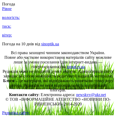
Погода
Рівне
вологість:
тиск:
вітер:
Погода на 10 днів від
sinoptik.ua
Всі права захищені чинним законодавством України.
Повне або часткове використання матеріалів сайту можливе
лише за умови посилання (для інтернет-видань —
гіперпосилання) на
tomat.rv.ua
Редакція може не поділяти думку авторів. Адміністрація сайту
залишає за собою можливість редагувати надані їй матеріали.
Блоги
– це матеріали, які відображають винятково точку зору
автора. Редакція не несе відповідальність за публікації
блогерів.
Контакти сайту
: Електронна адреса:
newskvv@ukr.net
© ТОВ «ІНФОРМАЦІЙНЕ АГЕНТСТВО «НОВИНИ ПО-
РІВНЕНСЬКИ» 2014-2020
Розробка сайту.