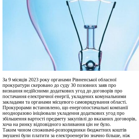
За 9 місяців 2023 року органами Рівненської обласної
прокуратури скеровано до суду 30 позовних заяв про
визнання недійсними додаткових угод до договорів про
постачання електричної енергії, укладених комунальними
закладами та органами місцевого самоврядування області.
Прокурорами встановлено, що енергопостачальні компанії
неодноразово ініціювали укладення додаткових угод про
збільшення вартості предмету закупівлі до вказаних договорів,
хоча на ринку відповідного коливання цін не було.
Таким чином споживачі-розпорядники бюджетних коштів
змушені були платити за електроенергію значно більше, ніж