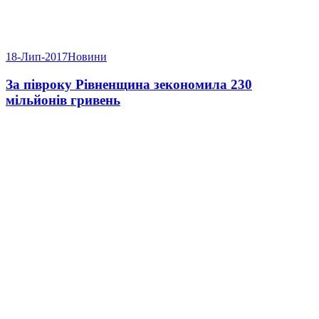
18-Лип-2017
Новини
За півроку Рівненщина зекономила 230
мільйонів гривень