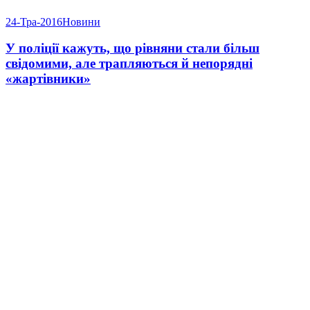
24-Тра-2016
Новини
У поліції кажуть, що рівняни стали більш
свідомими, але трапляються й непорядні
«жартівники»