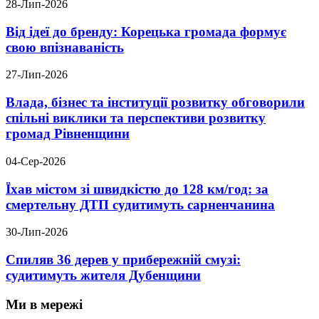
28-Лип-2026
Від ідеї до бренду: Корецька громада формує
свою впізнаваність
27-Лип-2026
Влада, бізнес та інституції розвитку обговорили
спільні виклики та перспективи розвитку
громад Рівненщини
04-Сер-2026
Їхав містом зі швидкістю до 128 км/год: за
смертельну ДТП судитимуть сарненчанина
30-Лип-2026
Спиляв 36 дерев у прибережній смузі:
судитимуть жителя Дубенщини
Ми в мережі