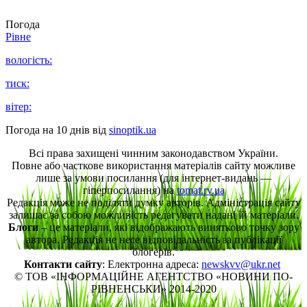
Погода
Рівне
вологість:
тиск:
вітер:
Погода на 10 днів від
sinoptik.ua
Всі права захищені чинним законодавством України.
Повне або часткове використання матеріалів сайту можливе
лише за умови посилання (для інтернет-видань —
гіперпосилання) на
tomat.rv.ua
Редакція може не поділяти думку авторів. Адміністрація сайту
залишає за собою можливість редагувати надані їй матеріали.
Блоги
– це матеріали, які відображають винятково точку зору
автора. Редакція не несе відповідальність за публікації
блогерів.
Контакти сайту
: Електронна адреса:
newskvv@ukr.net
© ТОВ «ІНФОРМАЦІЙНЕ АГЕНТСТВО «НОВИНИ ПО-
РІВНЕНСЬКИ» 2014-2020