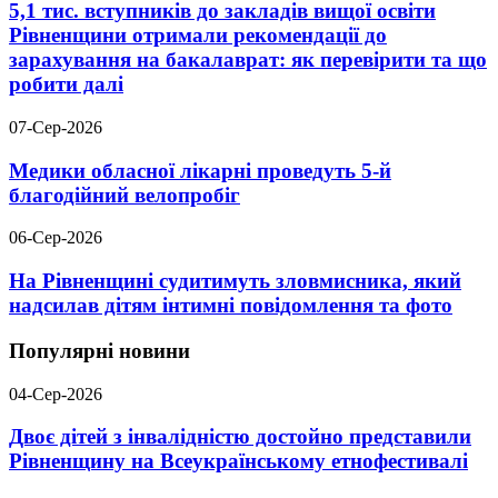
5,1 тис. вступників до закладів вищої освіти
Рівненщини отримали рекомендації до
зарахування на бакалаврат: як перевірити та що
робити далі
07-Сер-2026
Медики обласної лікарні проведуть 5-й
благодійний велопробіг
06-Сер-2026
На Рівненщині судитимуть зловмисника, який
надсилав дітям інтимні повідомлення та фото
Популярні новини
04-Сер-2026
Двоє дітей з інвалідністю достойно представили
Рівненщину на Всеукраїнському етнофестивалі