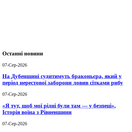
Останні новини
07-Сер-2026
На Дубенщині судитимуть браконьєра, який у
період нерестової заборони ловив сітками рибу
07-Сер-2026
«Я тут, щоб мої рідні були там — у безпеці».
Історія воїна з Рівненщини
07-Сер-2026