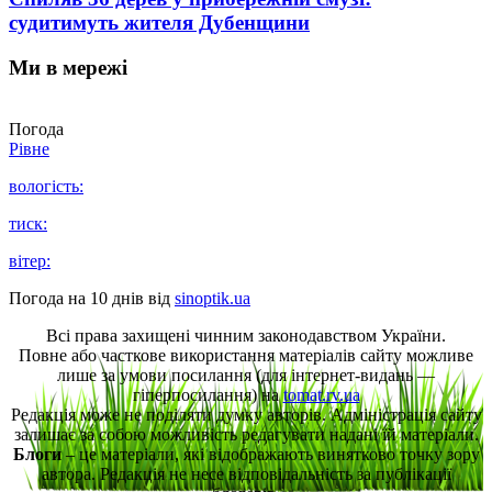
судитимуть жителя Дубенщини
Ми в мережі
Погода
Рівне
вологість:
тиск:
вітер:
Погода на 10 днів від
sinoptik.ua
Всі права захищені чинним законодавством України.
Повне або часткове використання матеріалів сайту можливе
лише за умови посилання (для інтернет-видань —
гіперпосилання) на
tomat.rv.ua
Редакція може не поділяти думку авторів. Адміністрація сайту
залишає за собою можливість редагувати надані їй матеріали.
Блоги
– це матеріали, які відображають винятково точку зору
автора. Редакція не несе відповідальність за публікації