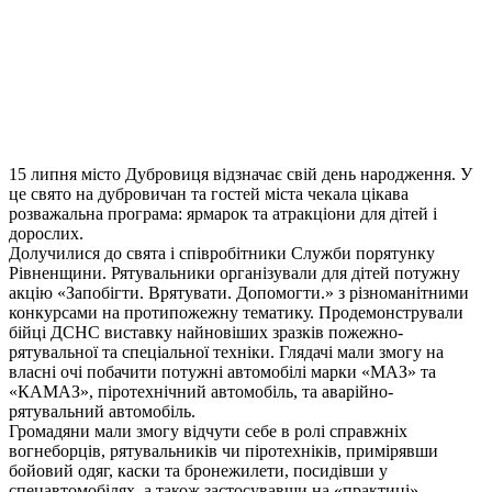
15 липня місто Дубровиця відзначає свій день народження. У
це свято на дубровичан та гостей міста чекала цікава
розважальна програма: ярмарок та атракціони для дітей і
дорослих.
Долучилися до свята і співробітники Служби порятунку
Рівненщини. Рятувальники організували для дітей потужну
акцію «Запобігти. Врятувати. Допомогти.» з різноманітними
конкурсами на протипожежну тематику. Продемонстрували
бійці ДСНС виставку найновіших зразків пожежно-
рятувальної та спеціальної техніки. Глядачі мали змогу на
власні очі побачити потужні автомобілі марки «МАЗ» та
«КАМАЗ», піротехнічний автомобіль, та аварійно-
рятувальний автомобіль.
Громадяни мали змогу відчути себе в ролі справжніх
вогнеборців, рятувальників чи піротехніків, примірявши
бойовий одяг, каски та бронежилети, посидівши у
спецавтомобілях, а також застосувавши на «практиці»