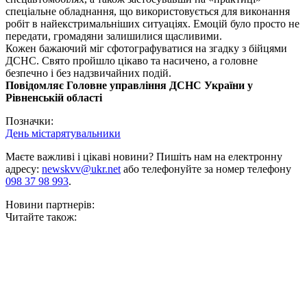
спеціальне обладнання, що використовується для виконання
робіт в найекстримальніших ситуаціях. Емоцій було просто не
передати, громадяни залишилися щасливими.
Кожен бажаючий міг сфотографуватися на згадку з бійцями
ДСНС. Свято пройшло цікаво та насичено, а головне
безпечно і без надзвичайних подій.
Повідомляє Головне управління ДСНС України у
Рівненській області
Позначки:
День міста
рятувальники
Маєте важливі і цікаві новини? Пишіть нам на електронну
адресу:
newskvv@ukr.net
або телефонуйте за номер телефону
098 37 98 993
.
Новини партнерів:
Читайте також: