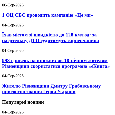
06-Сер-2026
1 ОЦ СБС проводить кампанію «Це ми»
04-Сер-2026
Їхав містом зі швидкістю до 128 км/год: за
смертельну ДТП судитимуть сарненчанина
04-Сер-2026
998 гривень на книжки: як 18-річним жителям
Рівненщини скористатися програмою «єКнига»
04-Сер-2026
Жителю Рівненщини Дмитру Грабовському
присвоєно звання Героя України
Популярні новини
04-Сер-2026