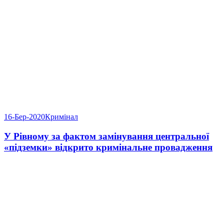
16-Бер-2020
Кримінал
У Рівному за фактом замінування центральної
«підземки» відкрито кримінальне провадження