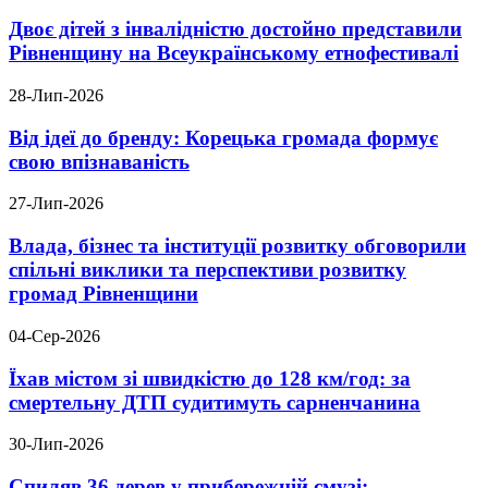
Двоє дітей з інвалідністю достойно представили
Рівненщину на Всеукраїнському етнофестивалі
28-Лип-2026
Від ідеї до бренду: Корецька громада формує
свою впізнаваність
27-Лип-2026
Влада, бізнес та інституції розвитку обговорили
спільні виклики та перспективи розвитку
громад Рівненщини
04-Сер-2026
Їхав містом зі швидкістю до 128 км/год: за
смертельну ДТП судитимуть сарненчанина
30-Лип-2026
Спиляв 36 дерев у прибережній смузі: