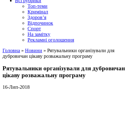
Всі рубрики
Топ-теми
Кримінал
Здоров’я
Відпочинок
Спорт
На замітку
Рекламні оголошення
Головна
»
Новини
»
Рятувальники організували для
дубровичан цікаву розважальну програму
Рятувальники організували для дубровичан
цікаву розважальну програму
16-Лип-2018