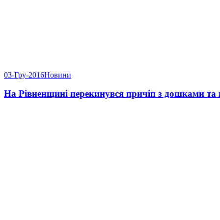
03-Гру-2016
Новини
На Рівненщині перекинувся причіп з дошками та