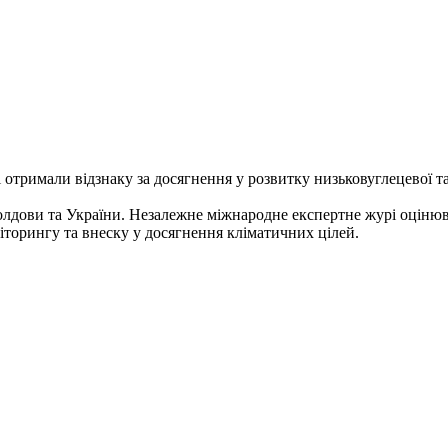
 отримали відзнаку за досягнення у розвитку низьковуглецевої та
олдови та України. Незалежне міжнародне експертне журі оцінюва
ніторингу та внеску у досягнення кліматичних цілей.