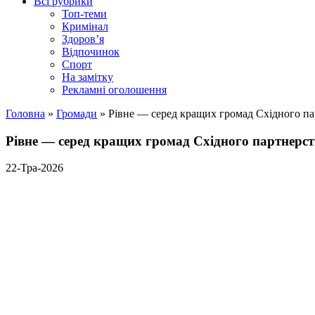
Всі рубрики
Топ-теми
Кримінал
Здоров’я
Відпочинок
Спорт
На замітку
Рекламні оголошення
Головна
»
Громади
»
Рівне — серед кращих громад Східного пар
Рівне — серед кращих громад Східного партнерства
22-Тра-2026