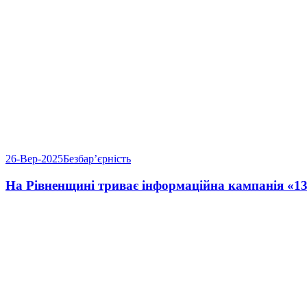
26-Вер-2025
Безбарʼєрність
На Рівненщині триває інформаційна кампанія «13