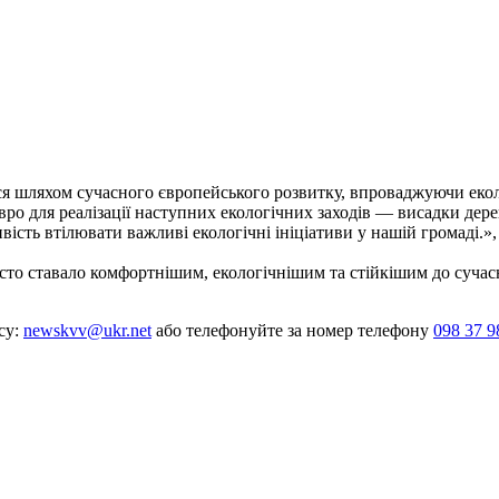
я шляхом сучасного європейського розвитку, впроваджуючи еколо
 євро для реалізації наступних екологічних заходів — висадки д
вість втілювати важливі екологічні ініціативи у нашій громаді.»,
сто ставало комфортнішим, екологічнішим та стійкішим до сучас
су:
newskvv@ukr.net
або телефонуйте за номер телефону
098 37 9