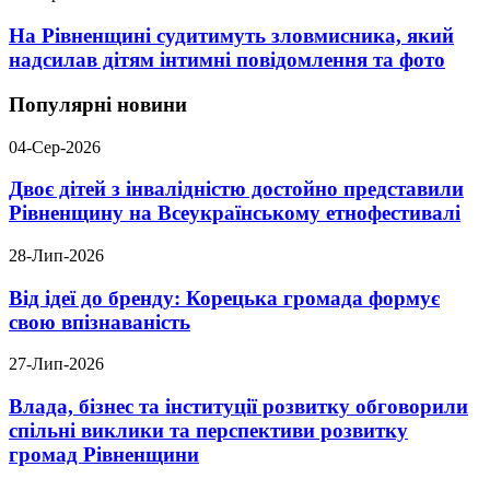
На Рівненщині судитимуть зловмисника, який
надсилав дітям інтимні повідомлення та фото
Популярні новини
04-Сер-2026
Двоє дітей з інвалідністю достойно представили
Рівненщину на Всеукраїнському етнофестивалі
28-Лип-2026
Від ідеї до бренду: Корецька громада формує
свою впізнаваність
27-Лип-2026
Влада, бізнес та інституції розвитку обговорили
спільні виклики та перспективи розвитку
громад Рівненщини