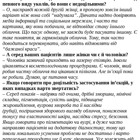
певного виду уколів, бо вони є недоцільними?
– О, насправді кожній другій жінці, я пропоную зовсім інший
варіант ніж вона собі “надумала”. Дівчата надто довіряють
медіа інформації та соціальним мережам, і часто та
картинка, яку вони побачили, не відповідає стану їхнього
обличчя. Що пасує одному, не завжди буде пасувати іншому. Є
таке поняття, як гармонізація обличчя. Тому, так часто
доводиться переконувати, або навіть відмовляти від
“бажаної краси”.
– А серед ваших пацієнтів лише жінки чи є й чоловіки?
– Чоловіки зазвичай приходять на лазерну епіляцію. Інколи
цікавляться косметологічними процедурами. Є чоловік, який
робив чистку обличчя та цікавився пілінгом. Але ін’єкції поки
не робили. Думаю, це питання часу.
– Якщо говорити про доцільність застосування ін’єкцій, у
яких випадках варто звертатись?
– Серед показів – набряки під очима, дрібні зморшки, мімічні
складки, пігментація, сухість шкіри, підвищене
жировиділення, вугрова хвороба та її наслідки
(рубці), погіршення здорового вигляду обличчя, пониження
тонусу та еластичності шкіри, наслідки стресу, безсоння.
Якщо говорити про пігментацію чи вугрі, я дуже часто
направляю пацієнтів на додаткову діагностику, тому що
інколи локального усунення проблеми не достатньо і варто
паралельно проходити ще й курс лікування. Усе залежить від