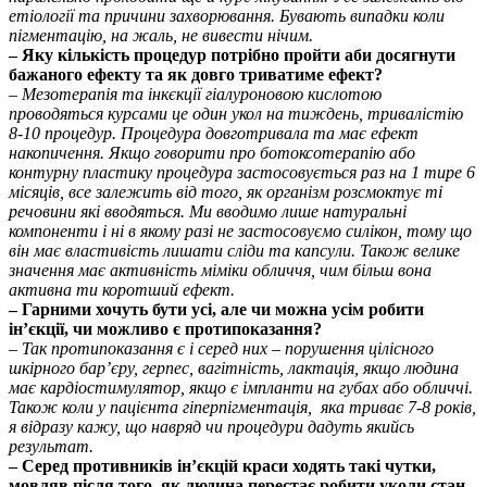
етіології та причини захворювання. Бувають випадки коли
пігментацію, на жаль, не вивести нічим.
– Яку кількість процедур потрібно пройти аби досягнути
бажаного ефекту та як довго триватиме ефект?
– Мезотерапія та інкєкції гіалуроновою кислотою
проводяться курсами це один укол на тиждень, тривалістію
8-10 процедур. Процедура довготривала та має ефект
накопичення. Якщо говорити про ботоксотерапію або
контурну пластику процедура застосовується раз на 1 тире 6
місяців, все залежить від того, як організм розсмоктує ті
речовини які вводяться. Ми вводимо лише натуральні
компоненти і ні в якому разі не застосовуємо силікон, тому що
він має властивість лишати сліди та капсули. Також велике
значення має активність міміки обличчя, чим більш вона
активна ти коротший ефект.
– Гарними хочуть бути усі, але чи можна усім робити
ін’єкції, чи можливо є протипоказання?
– Так протипоказання є і серед них – порушення цілісного
шкірного бар’єру, герпес, вагітність, лактація, якщо людина
має кардіостимулятор, якщо є імпланти на губах або обличчі.
Також коли у пацієнта гіперпігментація, яка триває 7-8 років,
я відразу кажу, що навряд чи процедури дадуть якийсь
результат.
– Серед противників ін’єкцій краси ходять такі чутки,
мовляв після того, як людина перестає робити уколи стан