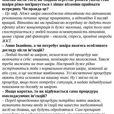
шкіри різко погіршується і ліпше вітаміни приймати
всередину. Чи правда це?
– Це міф. Адже шкіра омолоджена вітамінами та активними
речовинами починає краще працювати, а відповідно її вигляд
кращий. Вітаміни які ми приймаємо всередину не дадуть того
ефекту адже концентрація їх дуже маленька, окрім того нині
спостерігається у людей погана всмоктуваність вітамінів,
цьому сприяє ряд факторів – екологія, стреси, хронічні хвороби
ЖКТ.
– Анно Іванівно, а чи потребує шкіра якогось особливого
догляду після ін’єкцій?
– Любий догляд за шкірою, незалежно від процедур має
включати в себе: вмивання, тонізацію та зволоження. Також
треба зважати на тип шкіри. Насправді дуже рідно
зустрічаються люди з нормальним типом шкіри, зазвичай це
або суха, а ще частіше комбінована. Усі косметичні процедури
мають бути основані на вашому типі. Ну і звісно після
процедур, якщо того потребує ситуація, я надаю індивідуальні
показання по догляду за шкірою.
– Якщо коротко, то як відбувається сама процедура
омолоджуючих ін’єкцій?
– Перед проведенням процедури потрібно зняти макіяж,
визначити точки вводу ін’єкцій та нанести знеболюючий
засіб на ділянки, що будуть оброблятися. Сам препарат