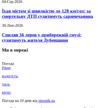
04-Сер-2026
Їхав містом зі швидкістю до 128 км/год: за
смертельну ДТП судитимуть сарненчанина
30-Лип-2026
Спиляв 36 дерев у прибережній смузі:
судитимуть жителя Дубенщини
Ми в мережі
Погода
Рівне
вологість:
тиск:
вітер:
Погода на 10 днів від
sinoptik.ua