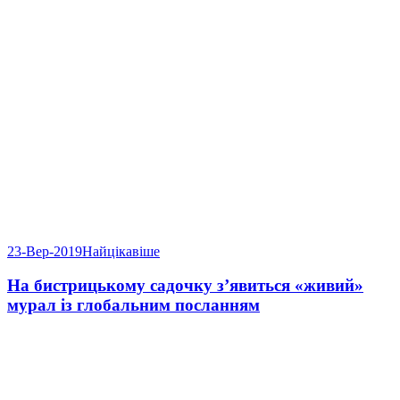
23-Вер-2019
Найцікавіше
На бистрицькому садочку з’явиться «живий»
мурал із глобальним посланням