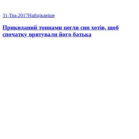
31-Тра-2017
Найцікавіше
Прикиданий тоннами цегли син хотів, щоб
спочатку врятували його батька