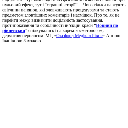
нульовий ефект, тут і “страшні історії”… Чого тільки вартують
світлини панянок, які зловживають процедурами та стають
предметом зловтішних коментарів і насмішок. Про те, як не
перейти межу, визначити доцільність застосування,
протипоказання та особливості ін’єкцій краси “
Новини по
рівненськи
” спілкувались із лікарем-косметологом,
дерматовенерологом МЦ «
Оксфорд Медікал Рівне
» Анною
Іванівною Захожою.