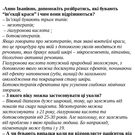
-Анно Іванівно, допоможіть розібратись, які бувають
“ін’єкції краси” і чим вони відрізняються?
– І
н’єкції бувають трьох типів:
– мезотерапія;
– гіалуронова кислота ;
– ботоксотерапія.
Якщо говорити про мезотерапію, так звані коктейлі краси,
то це процедура при якій з допомогою уколів вводяться ті
речовини, яких бракує вашій шкірі – мікроелементіи, вітаміни,
біологічно активниі речовини.
Гіалуронова кислота потужний природний зволожувач, з
допомогою якого можна досягнути різних ефектів, починаючи
від ефекту наповнення (губи, вилиці) до загального
омолодження та покращення стану шкіри.
Ботокостерапія ефективна при усунення глибоких мімічних
зморшок.
– З якого віку можна застосовувати ці уколи?
– Віковий діапазон дуже широкий, тому, що залежить від
показів та скарг пацієнта. Мезотерапію можна
застосовувати з 21 року, гіалуронова кислота та
ботоксотерапія від 25-30 років. Але наголошу, все залежить
від проблеми з якою прийшла людина. Бо наприклад,
пігментація може бути і у 19.
– А чи бувають випадки коли ви відмовляєте пацієнток від