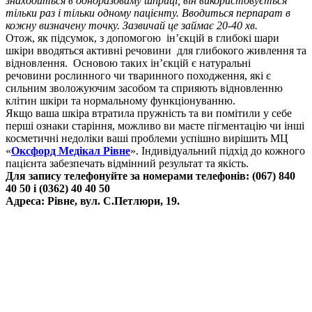
знаходиться в одноразоваму шприці, він використовується
тільки раз і тільки одному пацієнту. Вводиться перпарат в
кожну визначену точку. Зазвичай це займає 20-40 хв.
Отож, як підсумок, з допомогою ін’єкцій в глибокі шари
шкіри вводяться активні речовини для глибокого живлення та
відновлення. Основою таких ін’єкцій є натуральні
речовини рослинного чи тваринного походження, які є
сильним зволожуючим засобом та сприяють відновленню
клітин шкіри та нормальному функціонуванню.
Якщо ваша шкіра втратила пружність та ви помітили у себе
перші ознаки старіння, можливо ви маєте пігментацію чи інші
косметичні недоліки ваші проблеми успішно вирішить МЦ
«
Оксфорд Медікал Рівне
». Індивідуальний підхід до кожного
пацієнта забезпечать відмінний результат та якість.
Для запису телефонуйте за номерами телефонів: (067) 840
40 50 і (0362) 40 40 50
Адреса: Рівне, вул. С.Петлюри, 19.