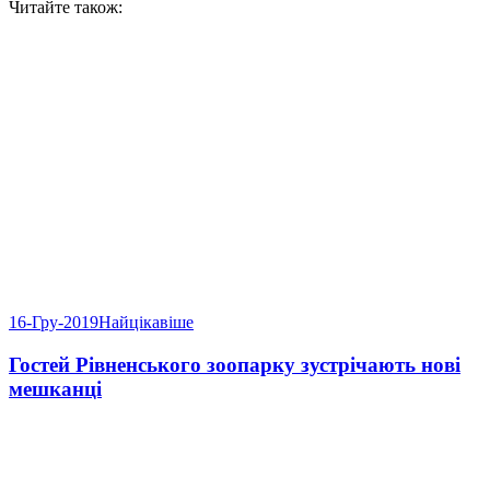
Читайте також:
16-Гру-2019
Найцікавіше
Гостей Рівненського зоопарку зустрічають нові
мешканці