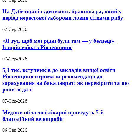
07-Сер-2026
На Дубенщині судитимуть браконьєра, який у
період нерестової заборони ловив сітками рибу
07-Сер-2026
«Я тут, щоб мої рідні були там — у безпеці».
Історія воїна з Рівненщини
07-Сер-2026
5,1 тис. вступників до закладів вищої освіти
Рівненщини отримали рекомендації до
зарахування на бакалаврат: як перевірити та що
робити далі
07-Сер-2026
Медики обласної лікарні проведуть 5-й
благодійний велопробіг
06-Сер-2026