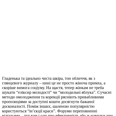
Гладенька та ідеально чиста шкіра, тон обличчя, як з
глянцевого журналу – нині це не просто жіноча примха, а
скоріше вимога соціуму. На щастя, тепер жінкам не треба
шукати “еліксир молодості” чи “молодильні яблука”. Сучасні
методи омолодження та корекції рясніють привабливими
пропозиціями за доступні кошти досягнути бажаної
досконалості. Поміж інших, шаленою популярністю
користуються “ін’єкції краси”. Форуми переповненні
відгуками – тут вам і оди про ефективність або ж навпаки про