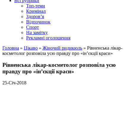
Всі рубрики
Топ-теми
Кримінал
Здоров’я
Відпочинок
Спорт
На замітку
Рекламні оголошення
Головна
»
Цікаво
»
Жіночий ридикюль
»
Рівненська лікар-
косметолог розповіла усю правду про «ін’єкції краси»
Рівненська лікар-косметолог розповіла усю
правду про «ін’єкції краси»
25-Січ-2018