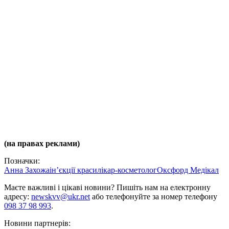
(на правах реклами)
Позначки:
Анна Захожа
ін’єкції краси
лікар-косметолог
Оксфорд Медікал
Маєте важливі і цікаві новини? Пишіть нам на електронну
адресу:
newskvv@ukr.net
або телефонуйте за номер телефону
098 37 98 993
.
Новини партнерів: