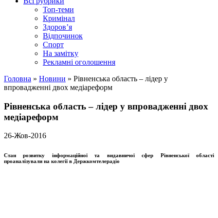
Всі рубрики
Топ-теми
Кримінал
Здоров’я
Відпочинок
Спорт
На замітку
Рекламні оголошення
Головна
»
Новини
»
Рівненська область – лідер у
впровадженні двох медіареформ
Рівненська область – лідер у впровадженні двох
медіареформ
26-Жов-2016
Стан розвитку інформаційної та видавничої сфер Рівненської області
проаналізували на колегії в Держкомтелерадіо