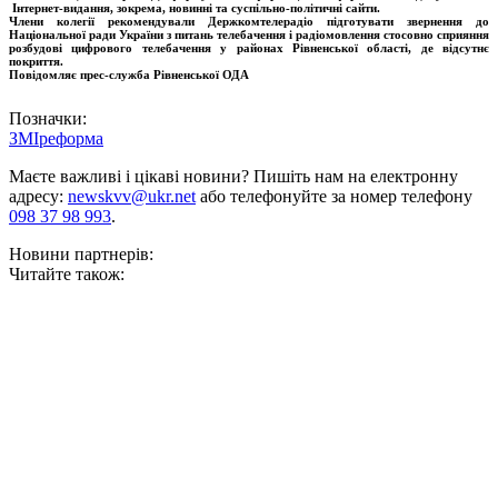
Інтернет-видання, зокрема, новинні та суспільно-політичні сайти.
Члени
колегії рекомендували Держкомтелерадіо підготувати звернення до
Національної ради України з питань телебачення і радіомовлення стосовно сприяння
розбудові цифрового телебачення у районах Рівненської області, де відсутнє
покриття.
Повідомляє прес-служба Рівненської ОДА
Позначки:
ЗМІ
реформа
Маєте важливі і цікаві новини? Пишіть нам на електронну
адресу:
newskvv@ukr.net
або телефонуйте за номер телефону
098 37 98 993
.
Новини партнерів:
Читайте також: