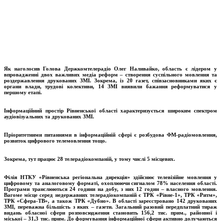
Як наголосив Голова Держкомтелерадіо Олег Наливайко, область є лідером у
впровадженні двох важливих медіа реформ – створення суспільного мовлення та
роздержавлення друкованих ЗМІ. Зокрема, із 20 газет, співзасновниками яких є
органи влади, трудові колективи, 14 ЗМІ виявили бажання реформуватися у
першому етапі.
Інформаційний простір Рівненської області характеризується широким спектром
аудіовізуальних та друкованих ЗМІ.
Пріоритетними питаннями в інформаційній сфері є розбудова ФМ-радіомовлення,
розвиток цифрового телемовлення тощо.
Зокрема, тут працює 28 телерадіокомпаній, у тому числі 5 місцевих.
Філія НТКУ «Рівненська регіональна дирекція» здійснює телевізійне мовлення у
цифровому та аналоговому форматі, охоплюючи сигналом 78% населення області.
Програми транслюються 24 години на добу, з них 12 годин – власного мовлення.
Вагоме місце серед недержавних телерадіокомпаній є ТРК «Рівне-1», ТРК «Ритм»,
ТРК «Сфера-ТВ», а також ТРК «Дубно».
В області зареєстровано 142 друкованих
ЗМІ, переважна більшість з яких – газети. Загальний разовий передплатний тираж
видань обласної сфери розповсюдження становить 156,2 тис. прим., районної і
міської – 31,3 тис. прим. До формування інформаційної сфери активно долучаються