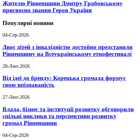
Жителю Рівненщини Дмитру Грабовському
присвоєно звання Героя України
Популярні новини
04-Сер-2026
Двоє дітей з інвалідністю достойно представили
Рівненщину на Всеукраїнському етнофестивалі
28-Лип-2026
Від ідеї до бренду: Корецька громада формує
свою впізнаваність
27-Лип-2026
Влада, бізнес та інституції розвитку обговорили
спільні виклики та перспективи розвитку
громад Рівненщини
04-Сер-2026