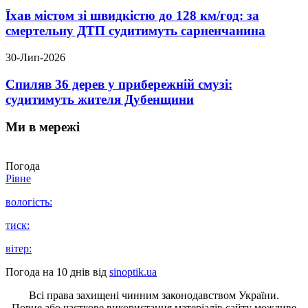
Їхав містом зі швидкістю до 128 км/год: за
смертельну ДТП судитимуть сарненчанина
30-Лип-2026
Спиляв 36 дерев у прибережній смузі:
судитимуть жителя Дубенщини
Ми в мережі
Погода
Рівне
вологість:
тиск:
вітер:
Погода на 10 днів від
sinoptik.ua
Всі права захищені чинним законодавством України.
Повне або часткове використання матеріалів сайту можливе