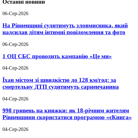
Останні новини
06-Сер-2026
На Рівненщині судитимуть зловмисника, який
надсилав дітям інтимні повідомлення та фото
06-Сер-2026
1 ОЦ СБС проводить кампанію «Це ми»
04-Сер-2026
Їхав містом зі швидкістю до 128 км/год: за
смертельну ДТП судитимуть сарненчанина
04-Сер-2026
998 гривень на книжки: як 18-річним жителям
Рівненщини скористатися програмою «єКнига»
04-Сер-2026