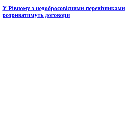
У Рівному з недобросовісними перевізниками
розриватимуть договори