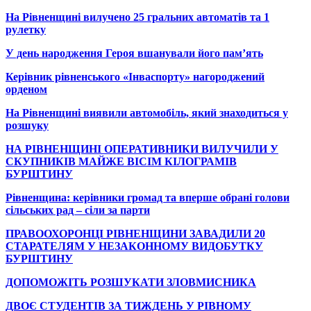
На Рівненщині вилучено 25 гральних автоматів та 1
рулетку
У день народження Героя вшанували його пам’ять
Керівник рівненського «Інваспорту» нагороджений
орденом
На Рівненщині виявили автомобіль, який знаходиться у
розшуку
НА РІВНЕНЩИНІ ОПЕРАТИВНИКИ ВИЛУЧИЛИ У
СКУПНИКІВ МАЙЖЕ ВІСІМ КІЛОГРАМІВ
БУРШТИНУ
Рівненщина: керівники громад та вперше обрані голови
сільських рад – сіли за парти
ПРАВООХОРОНЦІ РІВНЕНЩИНИ ЗАВАДИЛИ 20
СТАРАТЕЛЯМ У НЕЗАКОННОМУ ВИДОБУТКУ
БУРШТИНУ
ДОПОМОЖІТЬ РОЗШУКАТИ ЗЛОВМИСНИКА
ДВОЄ СТУДЕНТІВ ЗА ТИЖДЕНЬ У РІВНОМУ