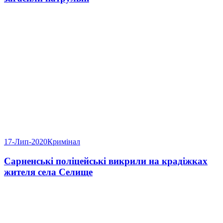
17-Лип-2020
Кримінал
Сарненські поліцейські викрили на крадіжках
жителя села Селище