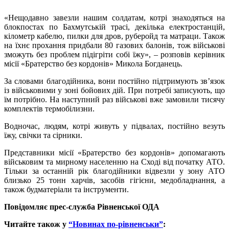
«Нещодавно завезли нашим солдатам, котрі знаходяться на
блокпостах по Бахмутській трасі, декілька електростанцій,
кілометр кабелю, пилки для дров, руберойд та матраци. Також
на їхнє прохання придбали 80 газових балонів, тож військові
зможуть без проблем підігріти собі їжу», – розповів керівник
місії «Братерство без кордонів» Микола Богданець.
За словами благодійника, вони постійно підтримують зв’язок
із військовими у зоні бойових дій. При потребі записують, що
їм потрібно. На наступний раз військові вже замовили тисячу
комплектів термобілизни.
Водночас, людям, котрі живуть у підвалах, постійно везуть
їжу, свічки та сірники.
Представники місії «Братерство без кордонів» допомагають
військовим та мирному населенню на Сході від початку АТО.
Тільки за останній рік благодійники відвезли у зону АТО
близько 25 тонн харчів, засобів гігієни, медобладнання, а
також будматеріали та інструменти.
Повідомляє прес-служба Рівненської ОДА
Читайте також у
“Новинах по-рівненськи”
: