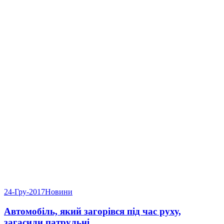
24-Гру-2017
Новини
Автомобіль, який загорівся під час руху,
загасили патрульні