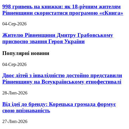
998 гривень на книжки: як 18-річним жителям
Рівненщини скористатися програмою «єКнига»
04-Сер-2026
Жителю Рівненщини Дмитру Грабовському
присвоєно звання Героя України
Популярні новини
04-Сер-2026
Двоє дітей з інвалідністю достойно представили
Рівненщину на Всеукраїнському етнофестивалі
28-Лип-2026
Від ідеї до бренду: Корецька громада формує
свою впізнаваність
27-Лип-2026