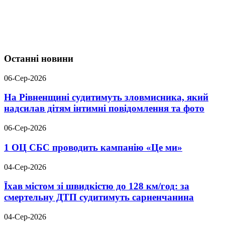
Останні новини
06-Сер-2026
На Рівненщині судитимуть зловмисника, який
надсилав дітям інтимні повідомлення та фото
06-Сер-2026
1 ОЦ СБС проводить кампанію «Це ми»
04-Сер-2026
Їхав містом зі швидкістю до 128 км/год: за
смертельну ДТП судитимуть сарненчанина
04-Сер-2026