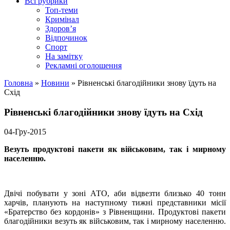
Всі рубрики
Топ-теми
Кримінал
Здоров’я
Відпочинок
Спорт
На замітку
Рекламні оголошення
Головна
»
Новини
»
Рівненські благодійники знову їдуть на
Схід
Рівненські благодійники знову їдуть на Схід
04-Гру-2015
Везуть продуктові пакети як військовим, так і мирному
населенню.
Двічі побувати у зоні АТО, аби відвезти близько 40 тонн
харчів, планують на наступному тижні представники місії
«Братерство без кордонів» з Рівненщини. Продуктові пакети
благодійники везуть як військовим, так і мирному населенню.