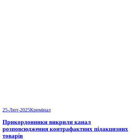
25-Лют-2025
Кримінал
Прикордонники викрили канал
розповсюдження контрафактних підакцизних
товарів