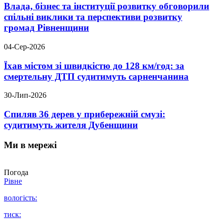
Влада, бізнес та інституції розвитку обговорили
спільні виклики та перспективи розвитку
громад Рівненщини
04-Сер-2026
Їхав містом зі швидкістю до 128 км/год: за
смертельну ДТП судитимуть сарненчанина
30-Лип-2026
Спиляв 36 дерев у прибережній смузі:
судитимуть жителя Дубенщини
Ми в мережі
Погода
Рівне
вологість:
тиск: