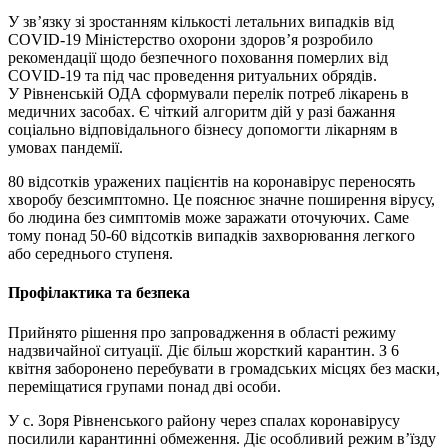
У зв’язку зі зростанням кількості летальних випадків від
COVID-19 Міністерство охорони здоров’я розробило
рекомендації щодо безпечного поховання померлих від
COVID-19 та під час проведення ритуальних обрядів.
У Рівненській ОДА сформували перелік потреб лікарень в
медичних засобах. Є чіткий алгоритм дій у разі бажання
соціально відповідального бізнесу допомогти лікарням в
умовах пандемії.
80 відсотків уражених пацієнтів на коронавірус переносять
хворобу безсимптомно. Це пояснює значне поширення вірусу,
бо людина без симптомів може заражати оточуючих. Саме
тому понад 50-60 відсотків випадків захворювання легкого
або середнього ступеня.
Профілактика та безпека
Прийнято рішення про запровадження в області режиму
надзвичайної ситуації. Діє більш жорсткий карантин. З 6
квітня заборонено перебувати в громадських місцях без маски,
переміщатися групами понад дві особи.
У с. Зоря Рівненського району через спалах коронавірусу
посилили карантинні обмеження. Діє особливий режим в’їзду