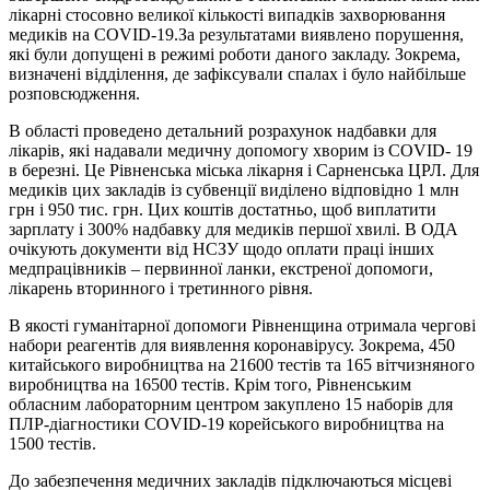
лікарні стосовно великої кількості випадків захворювання
медиків на COVID-19.За результатами виявлено порушення,
які були допущені в режимі роботи даного закладу. Зокрема,
визначені відділення, де зафіксували спалах і було найбільше
розповсюдження.
В області проведено детальний розрахунок надбавки для
лікарів, які надавали медичну допомогу хворим із COVID- 19
в березні. Це Рівненська міська лікарня і Сарненська ЦРЛ. Для
медиків цих закладів із субвенції виділено відповідно 1 млн
грн і 950 тис. грн. Цих коштів достатньо, щоб виплатити
зарплату і 300% надбавку для медиків першої хвилі. В ОДА
очікують документи від НСЗУ щодо оплати праці інших
медпрацівників – первинної ланки, екстреної допомоги,
лікарень вторинного і третинного рівня.
В якості гуманітарної допомоги Рівненщина отримала чергові
набори реагентів для виявлення коронавірусу. Зокрема, 450
китайського виробництва на 21600 тестів та 165 вітчизняного
виробництва на 16500 тестів. Крім того, Рівненським
обласним лабораторним центром закуплено 15 наборів для
ПЛР-діагностики COVID-19 корейського виробництва на
1500 тестів.
До забезпечення медичних закладів підключаються місцеві