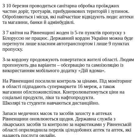
З 10 березня проводиться санітарна обробка проїжджих
частин доріг, тротуарів, прибудинкових територій і зупинок.
Обробляються і місця, які найчастіше відвідують люди: аптеки
та магазини, банки й адмінбудівлі.
З 7 квітня на Рівненщині жоден із 5-ти пунктів пропуску з
Білоруссю не працює. Державний кордон України можна буде
перетнути лише власним автотранспортом і лише 9 пунктах
пропуску.
З-за кордону продовжують повертатися жителі області. Людям
пропонують два варіанти – обсервацію та самоізоляцію із
використанням мобільного додатку «Дій вдома».
На Рівненщині посилили контроль за цінами. Під моніторинг
в області підпадають супермаркети 16 мереж, а також
магазини облспоживспілки. Контролюватимуться ціни на
соціальні продукти, ліки та нафтопродукти.
Школярі та студенти навчаються дистанційно.
Запаси медичних масок та засобів захисту в аптеках
Рівненщини оновлюються щодня. Державна служба з
лікарських засобів та контролю за наркотиками у Рівненській
області оприлюднила перелік цілодобових аптек та аптек, які
надають послуги онлайн.