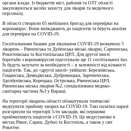
органи влади. Із бюджетів міст, районів та ОТГ області
закуповуються засоби захисту для лікарів та медичного
персоналу.
В області створили 65 мобільних бригад для перевірки на
коронавірус. Вони виїжджають до пацієнтів та беруть аналізи
для перевірки на COVID-19.
Госпітальними базами для лікування COVID-19 визначено 5
лікарень – Рівненська та Дубенська міські лікарні, Сарненська,
Рокитнівська та Костопільська ЦРЛ. Для другої хвилі
боротьби з коронавірусом підготували ще 11 госпітальних баз.
Їх будуть залучати за необхідності – в залежності від кількості
пацієнтів. Так, до «другої хвилі» увійшли: Березнівська,
Гощанська, Демидівська, Дубровицька, Зарічненська,
Здолбунівська, Корецька, Острозька, Рівненська ЦРЛ,
Рівненська міська лікарня №2, спеціалізована медико-
санітарна частина №3 у Вараші.
На території лікарень області облаштували тимчасові
медпункти прийому хворих на COVID-19. Такі палатки наразі
розгорнули на території 5-ти закладів, які першими
прийматимуть пацієнтів з COVID-19. Це медустанови в
містах Рівне, Сарни, Дубно та Костопіль, а також у смт
Рокитне.