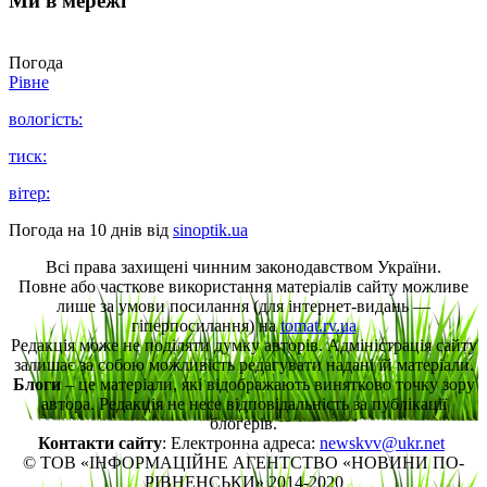
Ми в мережі
Погода
Рівне
вологість:
тиск:
вітер:
Погода на 10 днів від
sinoptik.ua
Всі права захищені чинним законодавством України.
Повне або часткове використання матеріалів сайту можливе
лише за умови посилання (для інтернет-видань —
гіперпосилання) на
tomat.rv.ua
Редакція може не поділяти думку авторів. Адміністрація сайту
залишає за собою можливість редагувати надані їй матеріали.
Блоги
– це матеріали, які відображають винятково точку зору
автора. Редакція не несе відповідальність за публікації
блогерів.
Контакти сайту
: Електронна адреса:
newskvv@ukr.net
© ТОВ «ІНФОРМАЦІЙНЕ АГЕНТСТВО «НОВИНИ ПО-
РІВНЕНСЬКИ» 2014-2020