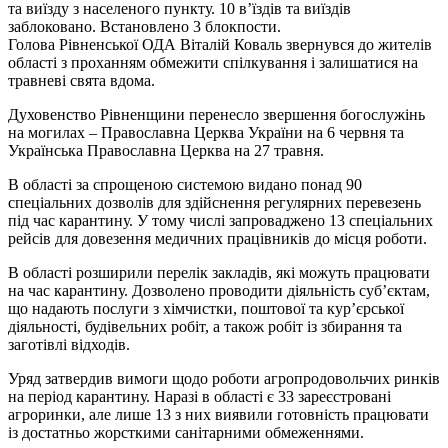
та виїзду з населеного пункту. 10 в’їздів та виїздів
заблоковано. Встановлено 3 блокпости.
Голова Рівненської ОДА Віталій Коваль звернувся до жителів
області з проханням обмежити спілкування і залишатися на
травневі свята вдома.
Духовенство Рівненщини перенесло звершення богослужінь
на могилах – Православна Церква України на 6 червня та
Українська Православна Церква на 27 травня.
В області за спрощеною системою видано понад 90
спеціальних дозволів для здійснення регулярних перевезень
під час карантину. У тому числі запроваджено 13 спеціальних
рейсів для довезення медичних працівників до місця роботи.
В області розширили перелік закладів, які можуть працювати
на час карантину. Дозволено проводити діяльність суб’єктам,
що надають послуги з хімчистки, поштової та кур’єрської
діяльності, будівельних робіт, а також робіт із збирання та
заготівлі відходів.
Уряд затвердив вимоги щодо роботи агропродовольчих ринків
на період карантину. Наразі в області є 33 зареєстровані
агроринки, але лише 13 з них виявили готовність працювати
із достатньо жорсткими санітарними обмеженнями.