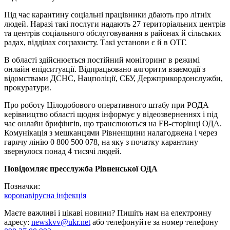
Під час карантину соціальні працівники дбають про літніх
людей. Наразі такі послуги надають 27 територіальних центрів
та центрів соціального обслуговування в районах й сільських
радах, відділах соцзахисту. Такі установи є й в ОТГ.
В області здійснюється постійний моніторинг в режимі
онлайн епідситуації. Відпрацьовано алгоритм взаємодії з
відомствами ДСНС, Нацполіції, СБУ, Держприкордонслужби,
прокуратури.
Про роботу Цілодобового оперативного штабу при РОДА
керівництво області щодня інформує у відеозверненнях і під
час онлайн брифінгів, що транслюються на FB-сторінці ОДА.
Комунікація з мешканцями Рівненщини налагоджена і через
гарячу лінію 0 800 500 078, на яку з початку карантину
звернулося понад 4 тисячі людей.
Повідомляє пресслужба Рівненської ОДА
Позначки:
коронавірусна інфекція
Маєте важливі і цікаві новини? Пишіть нам на електронну
адресу:
newskvv@ukr.net
або телефонуйте за номер телефону