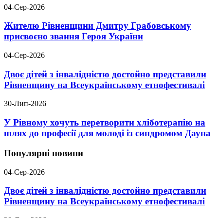
04-Сер-2026
Жителю Рівненщини Дмитру Грабовському
присвоєно звання Героя України
04-Сер-2026
Двоє дітей з інвалідністю достойно представили
Рівненщину на Всеукраїнському етнофестивалі
30-Лип-2026
У Рівному хочуть перетворити хліботерапію на
шлях до професії для молоді із синдромом Дауна
Популярні новини
04-Сер-2026
Двоє дітей з інвалідністю достойно представили
Рівненщину на Всеукраїнському етнофестивалі