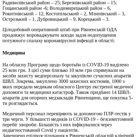
Радивилівський район – 25; Березнівський район – 15;
Гощанський район -6; Володимирецький район – 6,
Рокитнівський – 12, Костопільський – 2, Млинівський – 3,
Острозький – 1, Дубровицький – 9, Корецький – 3.
Цілодобовий оперативний штаб при Рівненській ОДА
продовжує впроваджувати заходи задля недопущення
потужного спалаху коронавірусної інфекції в області:
Медицина
На обласну Програму щодо боротьби із COVІD-19 виділено
25 млн грн. З цієї суми близько 10 млн грн спрямували на
засоби захисту медперсоналу та закупівлю сучасних апаратів
ШВЛ. Зокрема, закуплено 3000 захисних костюмів, 1000 з
яких передали медикам обласного Центру екстреної медичної
допомоги та медицини катастроф. Також придбано 14 ШВЛ-
апаратів для опорних медзакладів Рівненщини, ще покупка 5-
ти розглядається.
Медичний персонал перевіряють за допомогою ПЛР-тестів у
три черги. У більшості медиків із COVID-19 – безсимптомний
перебіг хвороби. Більшість з них інфікувалися через
недіагностований Covid у пацієнтів.
Завершено епідрозслідування в Рівненській обласній клінічній