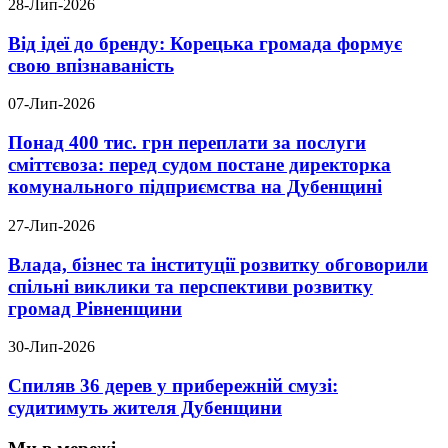
28-Лип-2026
Від ідеї до бренду: Корецька громада формує
свою впізнаваність
07-Лип-2026
Понад 400 тис. грн переплати за послуги
сміттєвоза: перед судом постане директорка
комунального підприємства на Дубенщині
27-Лип-2026
Влада, бізнес та інституції розвитку обговорили
спільні виклики та перспективи розвитку
громад Рівненщини
30-Лип-2026
Спиляв 36 дерев у прибережній смузі:
судитимуть жителя Дубенщини