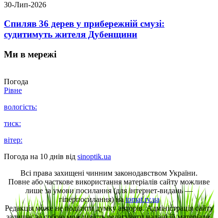
30-Лип-2026
Спиляв 36 дерев у прибережній смузі:
судитимуть жителя Дубенщини
Ми в мережі
Погода
Рівне
вологість:
тиск:
вітер:
Погода на 10 днів від
sinoptik.ua
Всі права захищені чинним законодавством України.
Повне або часткове використання матеріалів сайту можливе
лише за умови посилання (для інтернет-видань —
гіперпосилання) на
tomat.rv.ua
Редакція може не поділяти думку авторів. Адміністрація сайту
залишає за собою можливість редагувати надані їй матеріали.