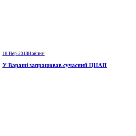
18-Вер-2018
Новини
У Вараші запрацював сучасний ЦНАП