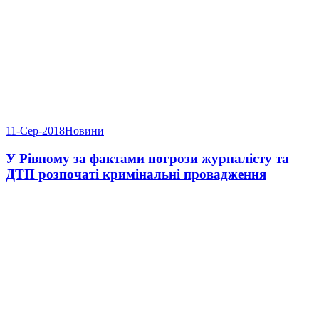
11-Сер-2018
Новини
У Рівному за фактами погрози журналісту та
ДТП розпочаті кримінальні провадження