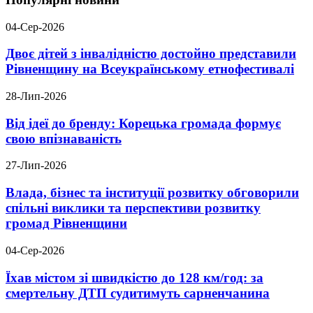
04-Сер-2026
Двоє дітей з інвалідністю достойно представили
Рівненщину на Всеукраїнському етнофестивалі
28-Лип-2026
Від ідеї до бренду: Корецька громада формує
свою впізнаваність
27-Лип-2026
Влада, бізнес та інституції розвитку обговорили
спільні виклики та перспективи розвитку
громад Рівненщини
04-Сер-2026
Їхав містом зі швидкістю до 128 км/год: за
смертельну ДТП судитимуть сарненчанина