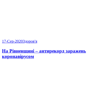
17-Сер-2020
Здоров'я
На Рівненщині – антирекорд заражень
коронавірусом