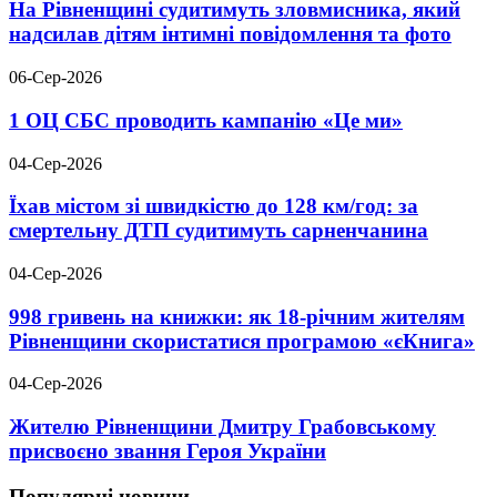
На Рівненщині судитимуть зловмисника, який
надсилав дітям інтимні повідомлення та фото
06-Сер-2026
1 ОЦ СБС проводить кампанію «Це ми»
04-Сер-2026
Їхав містом зі швидкістю до 128 км/год: за
смертельну ДТП судитимуть сарненчанина
04-Сер-2026
998 гривень на книжки: як 18-річним жителям
Рівненщини скористатися програмою «єКнига»
04-Сер-2026
Жителю Рівненщини Дмитру Грабовському
присвоєно звання Героя України
Популярні новини