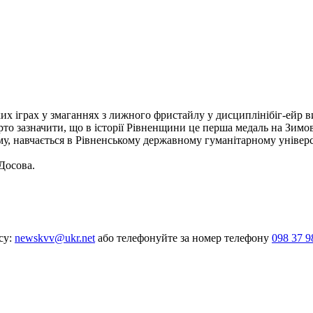
х іграх у змаганнях з лижного фристайлу у дисциплінібіг-ейр в
рто зазначити, що в історії Рівненщини це перша медаль на Зимо
у, навчається в Рівненському державному гуманітарному універс
Досова.
су:
newskvv@ukr.net
або телефонуйте за номер телефону
098 37 9