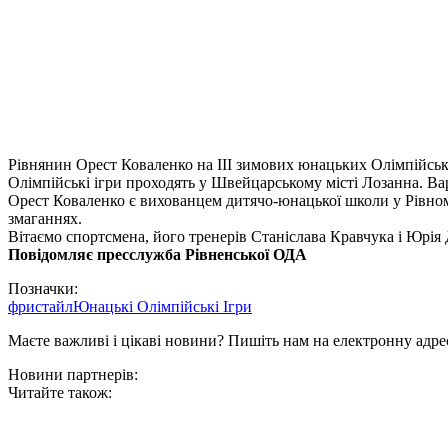
Рівнянин Орест Коваленко на ІІІ зимових юнацьких Олімпійськи
Олімпійські ігри проходять у Швейцарському місті Лозанна. Ва
Орест Коваленко є вихованцем дитячо-юнацької школи у Рівном
змаганнях.
Вітаємо спортсмена, його тренерів Станіслава Кравчука і Юрія 
Повідомляє пресслужба Рівненської ОДА
Позначки:
фристайл
Юнацькі Олімпійські Ігри
Маєте важливі і цікаві новини? Пишіть нам на електронну адре
Новини партнерів:
Читайте також: