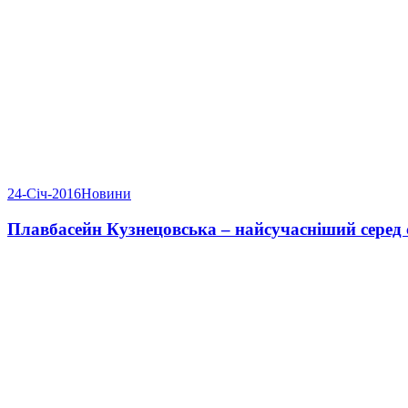
24-Січ-2016
Новини
Плавбасейн Кузнецовська – найсучасніший серед 