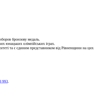
иборов бронзову медаль.
вих юнацьких олімпійських іграх.
итеті та є єдиним представником від Рівненщини на цих
8 993
.