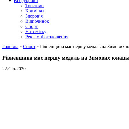
Всі рубрики
Топ-теми
Кримінал
Здоров’я
Відпочинок
Спорт
На замітку
Рекламні оголошення
Головна
»
Спорт
»
Рівненщина має першу медаль на Зимових ю
Рівненщина має першу медаль на Зимових юнацьк
22-Січ-2020