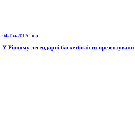
04-Тра-2017
Спорт
У Рівному легендарні баскетболісти презентувал