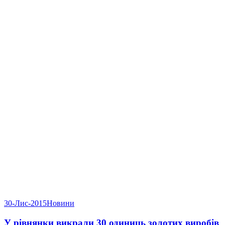
30-Лис-2015
Новини
У рівнянки викрали 30 одиниць золотих виробів