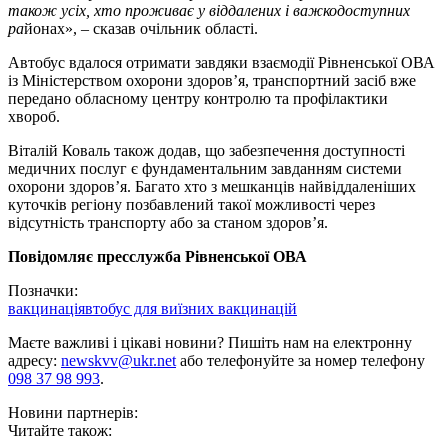
також усіх, хто проживає у віддалених і важкодоступних
ра
йонах», – сказав очільник області.
Автобус вдалося отримати завдяки взаємодії Рівненської ОВА
із Міністерством охорони здоров’я, транспортний засіб вже
передано обласному центру контролю та профілактики
хвороб.
Віталій Коваль також додав, що забезпечення доступності
медичних послуг є фундаментальним завданням системи
охорони здоров’я. Багато хто з мешканців найвіддаленіших
куточків регіону позбавлений такої можливості через
відсутність транспорту або за станом здоров’я.
Повідомляє пресслужба Рівненської ОВА
Позначки:
вакцинація
втобус для виїзних вакцинацій
Маєте важливі і цікаві новини? Пишіть нам на електронну
адресу:
newskvv@ukr.net
або телефонуйте за номер телефону
098 37 98 993
.
Новини партнерів:
Читайте також: