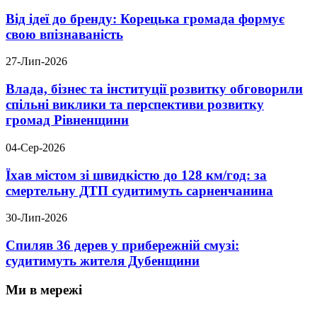
Від ідеї до бренду: Корецька громада формує
свою впізнаваність
27-Лип-2026
Влада, бізнес та інституції розвитку обговорили
спільні виклики та перспективи розвитку
громад Рівненщини
04-Сер-2026
Їхав містом зі швидкістю до 128 км/год: за
смертельну ДТП судитимуть сарненчанина
30-Лип-2026
Спиляв 36 дерев у прибережній смузі:
судитимуть жителя Дубенщини
Ми в мережі