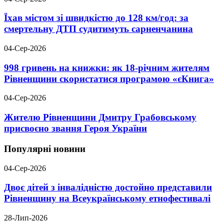
Їхав містом зі швидкістю до 128 км/год: за
смертельну ДТП судитимуть сарненчанина
04-Сер-2026
998 гривень на книжки: як 18-річним жителям
Рівненщини скористатися програмою «єКнига»
04-Сер-2026
Жителю Рівненщини Дмитру Грабовському
присвоєно звання Героя України
Популярні новини
04-Сер-2026
Двоє дітей з інвалідністю достойно представили
Рівненщину на Всеукраїнському етнофестивалі
28-Лип-2026