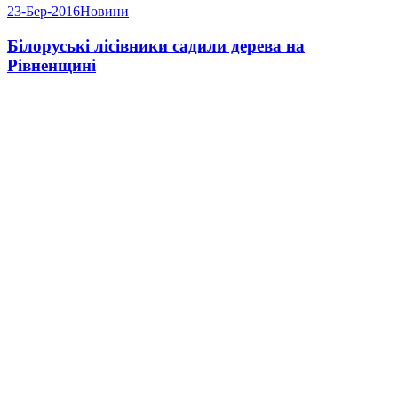
23-Бер-2016
Новини
Білоруські лісівники садили дерева на
Рівненщині