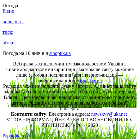
Погода
Рівне
вологість:
тиск:
вітер:
Погода на 10 днів від
sinoptik.ua
Всі права захищені чинним законодавством України.
Повне або часткове використання матеріалів сайту можливе
лише за умови посилання (для інтернет-видань —
гіперпосилання) на
tomat.rv.ua
Редакція може не поділяти думку авторів. Адміністрація сайту
залишає за собою можливість редагувати надані їй матеріали.
Блоги
– це матеріали, які відображають винятково точку зору
автора. Редакція не несе відповідальність за публікації
блогерів.
Контакти сайту
: Електронна адреса:
newskvv@ukr.net
© ТОВ «ІНФОРМАЦІЙНЕ АГЕНТСТВО «НОВИНИ ПО-
РІВНЕНСЬКИ» 2014-2020
Розробка сайту.