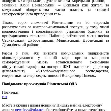
лідирують Острозький, Дубенський та Корецький райони, –
зазначив Юрій Приварський. – Оскільки їхні жителі та
комунальні підприємства вчасно платять за спожиті
електроенергію та природний газ».
Також, торік споживачі Рівненщини на 96 відсотків
розрахувалися за житлово-комунальні послуги, у тому числі
водопостачання і водовідведення, утримання будинків та
прибудинкових територій. Найвищі рейтингові місця посіли
Сарненський, Дубровицький, Млинівський, Дубенський та
Демидівський райони.
Разом з тим, аби витрати комунальних підприємств
відшкодовувалися у повній мірі, органи місцевого
самоврядування мають встановлювати економічно
обґрунтовані тарифи на послуги ЖКГ, наголосив директор
департаменту житлово-комунального господарства,
енергетики та енергоефективності Володимир Пшеюк.
Повідомляє прес-служба Рівненської ОДА
Позначки:
газ
Маєте важливі і цікаві новини? Пишіть нам на електронну
адресу:
newskvv@ukr.net
або телефонуйте за номер телефону