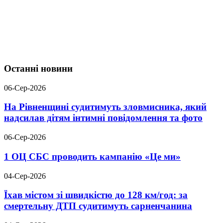
Останні новини
06-Сер-2026
На Рівненщині судитимуть зловмисника, який
надсилав дітям інтимні повідомлення та фото
06-Сер-2026
1 ОЦ СБС проводить кампанію «Це ми»
04-Сер-2026
Їхав містом зі швидкістю до 128 км/год: за
смертельну ДТП судитимуть сарненчанина