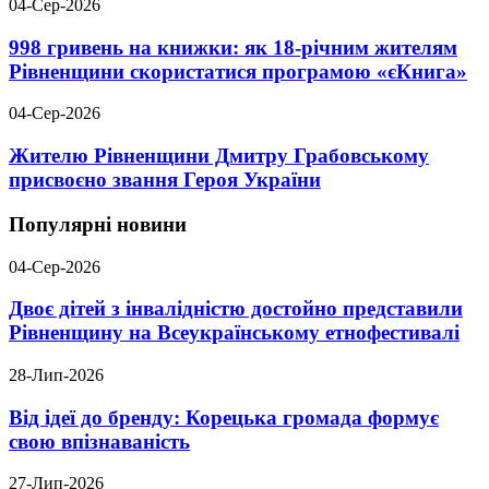
04-Сер-2026
998 гривень на книжки: як 18-річним жителям
Рівненщини скористатися програмою «єКнига»
04-Сер-2026
Жителю Рівненщини Дмитру Грабовському
присвоєно звання Героя України
Популярні новини
04-Сер-2026
Двоє дітей з інвалідністю достойно представили
Рівненщину на Всеукраїнському етнофестивалі
28-Лип-2026
Від ідеї до бренду: Корецька громада формує
свою впізнаваність
27-Лип-2026