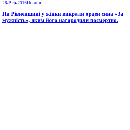
26-Вер-2016
Новини
На Рівненщині у жінки викрали орден сина «За
мужність», яким його нагородили посмертно.