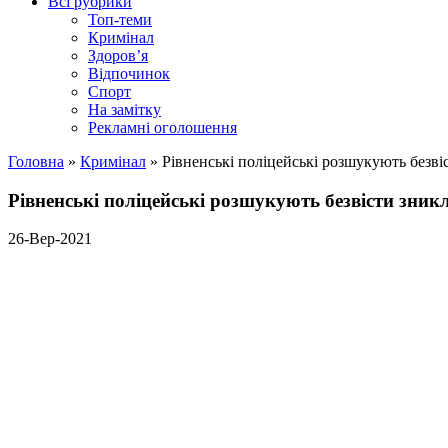
Всі рубрики
Топ-теми
Кримінал
Здоров’я
Відпочинок
Спорт
На замітку
Рекламні оголошення
Головна
»
Кримінал
»
Рівненські поліцейські розшукують безв
Рівненські поліцейські розшукують безвісти зн
26-Вер-2021