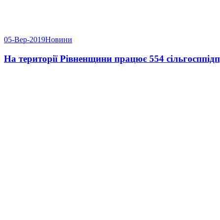
05-Вер-2019
Новини
На території Рівненщини працює 554 сільгосппід