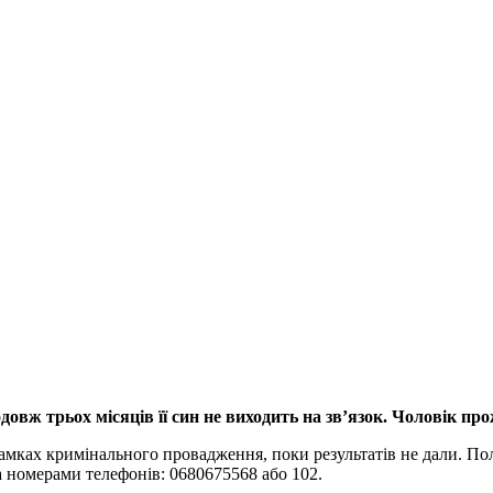
довж трьох місяців її син не виходить на зв’язок. Чоловік пр
мках кримінального провадження, поки результатів не дали. Полі
а номерами телефонів: 0680675568 або 102.