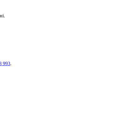
ні.
8 993
.