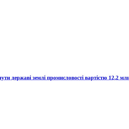
нути державі землі промисловості вартістю 12,2 мл