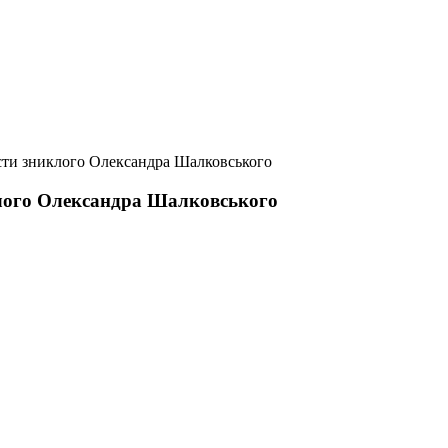
істи зниклого Олександра Шалковського
иклого Олександра Шалковського