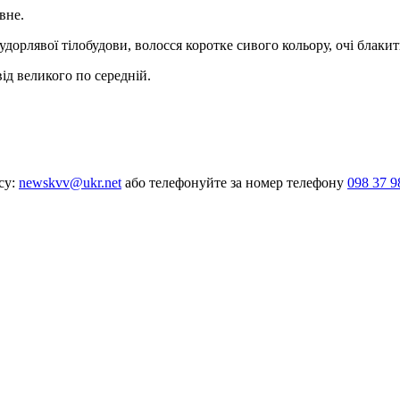
вне.
удорлявої тілобудови, волосся коротке сивого кольору, очі блакит
від великого по середній.
су:
newskvv@ukr.net
або телефонуйте за номер телефону
098 37 9