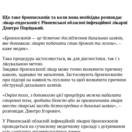
Що таке бронхоскопія та коли вона необхідна розповдає
лікар-ендоскопіст Рівненської обласної інфекційної лікарні
Дмитро Поріцький.
«Бронхоскопія — це безпечне дослідження дихальних шляхів,
яке допомагає лікарю побачити стан бронхів та легень
», –
каже медик».
Така процедура застосовується, як для діагностики, так і з
лікувальною метою.
Завдяки бронхоскопії лікар може точно визначити причину
кашлю, задишки чи запалення. Застосовують бронхоскопію
при підозрі на наявність пухлини та щоб визначити причини
обструкції дихальних шляхів.
«
Окрім того, з допомогою цієї процедури можна видалити
сторонні тіла, зробити біопсію або за призначенням лікаря
ввести лікарські засоби безпосередньо в дихальні шляхи
», –
розповідає Дмитро Ігорович.
У Рівненській обласній інфекційній лікарні бронхоскопія
проводиться на сучасному медичному приладі з дотримання
усіх санітарно-епідеміологічних вимог