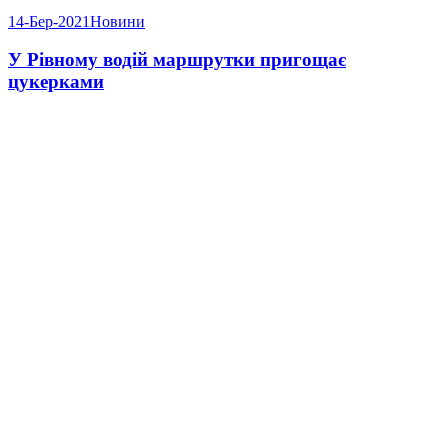
14-Бер-2021
Новини
У Рівному водій маршрутки пригощає
цукерками