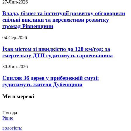
27-Лип-2026
Влада, бізнес та інституції розвитку обговорили
спільні виклики та перспективи розвитку
громад Рівненщини
04-Сер-2026
Їхав містом зі швидкістю до 128 км/год: за
смертельну ДТП судитимуть сарненчанина
30-Лип-2026
Спиляв 36 дерев у прибережній смузі:
судитимуть жителя Дубенщини
Ми в мережі
Погода
Рівне
вологість: