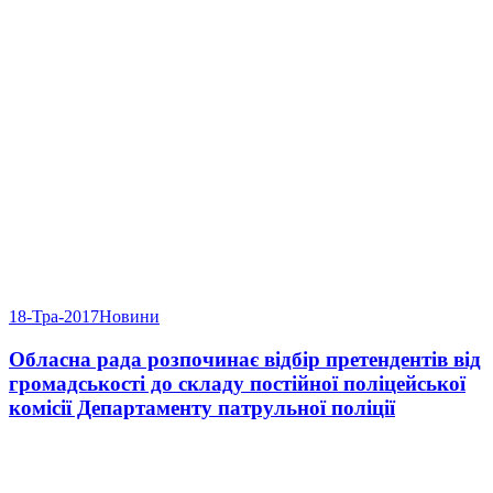
18-Тра-2017
Новини
Обласна рада розпочинає відбір претендентів від
громадськості до складу постійної поліцейської
комісії Департаменту патрульної поліції