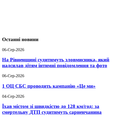
Останні новини
06-Сер-2026
На Рівненщині судитимуть зловмисника, який
надсилав дітям інтимні повідомлення та фото
06-Сер-2026
1 ОЦ СБС проводить кампанію «Це ми»
04-Сер-2026
Їхав містом зі швидкістю до 128 км/год: за
смертельну ДТП судитимуть сарненчанина