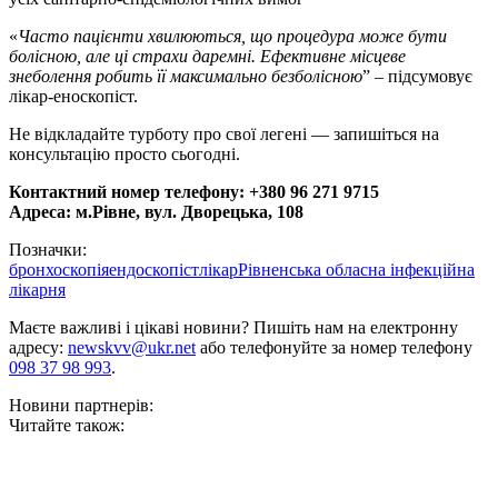
«
Часто пацієнти хвилюються, що процедура може бути
болісною, але ці страхи даремні. Ефективне місцеве
знеболення робить її максимально безболісною
” – підсумовує
лікар-еноскопіст.
Не відкладайте турботу про свої легені — запишіться на
консультацію просто сьогодні.
Контактний номер телефону: +380 96 271 9715
Адреса: м.Рівне, вул. Дворецька, 108
Позначки:
бронхоскопія
ендоскопіст
лікар
Рівненська обласна інфекційна
лікарня
Маєте важливі і цікаві новини? Пишіть нам на електронну
адресу:
newskvv@ukr.net
або телефонуйте за номер телефону
098 37 98 993
.
Новини партнерів:
Читайте також: