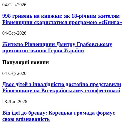
04-Сер-2026
998 гривень на книжки: як 18-річним жителям
Рівненщини скористатися програмою «єКнига»
04-Сер-2026
Жителю Рівненщини Дмитру Грабовському
присвоєно звання Героя України
Популярні новини
04-Сер-2026
Двоє дітей з інвалідністю достойно представили
Рівненщину на Всеукраїнському етнофестивалі
28-Лип-2026
Від ідеї до бренду: Корецька громада формує
свою впізнаваність