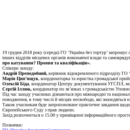
19 грудня 2018 року (середа) ГО ‘Україна без тортур’ запрошує 
інших відділів місцевих органів виконавчої влади та самоврядув
про катування? Прояви та кваліфікація».
Спікери заходу:
Андрій Преподобний,
керівник відокремленого підрозділу ГО ‘
Марія Цип’ящук
, координаторка та юристка громадської прийм
Олексій Біда
, координатор Центру документування УГСПЛ, мон
Сергій Іллюк,
координатор по зв’язках з громадськістю Уповн
Під час заходу учасники дізнаються про міжнародні та націона
поводження, в тому числі й місцях несвободи, які знаходяться 
Також учасникам буде запропоноване практичне завдання щодо 
Європейського Суду з прав людини.
Захід розпочнеться о 15.00 у приміщенні інформаційного простору
Позначки: