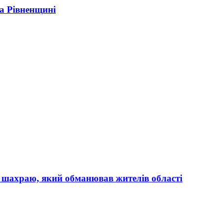
а Рівненщині
 шахраю, який обманював жителів області