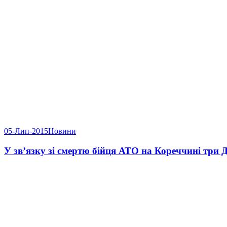
05-Лип-2015
Новини
У зв’язку зі смертю бійця АТО на Кореччині три 