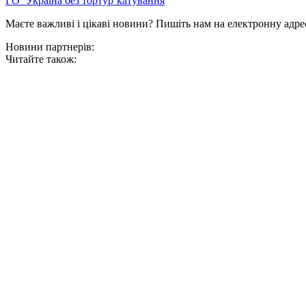
ГО ‘Україна без тортур’
катування
Маєте важливі і цікаві новини? Пишіть нам на електронну адре
Новини партнерів:
Читайте також: