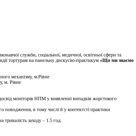
конавчої служби, соціальної, медичної, освітньої сфери та
ротидії тортурам на панельну дискусію-практикум
«Що ми знаємо
ного механізму, м.Рівне
, м. Рівне
й досвід моніторів НПМ у виявленні випадків жорстокого
о поводження, в тому числі й у контектсті практики
а тривалість заходу – 1.5 год.