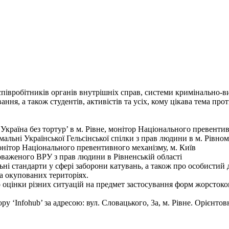
співробітників органів внутрішніх справ, системи кримінально-ви
ання, а також студентів, активістів та усіх, кому цікава тема п
Україна без тортур’ в м. Рівне, монітор Національного превентив
альні Української Гельсінської спілки з прав людини в м. Рівному
ітор Національного превентивного механізму, м. Київ
оваженого ВРУ з прав людини в Рівненській області
льні стандарти у сфері заборони катувань, а також про особисти
на окупованих територіях.
оцінки різних ситуацій на предмет застосування форм жорстоког
 ‘Infohub’ за адресою: вул. Словацького, 3а, м. Рівне. Орієнтовн