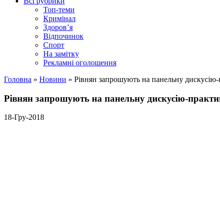
Всі рубрики
Топ-теми
Кримінал
Здоров’я
Відпочинок
Спорт
На замітку
Рекламні оголошення
Головна
»
Новини
»
Рівнян запрошують на панельну дискусію-
Рівнян запрошують на панельну дискусію-практ
18-Гру-2018