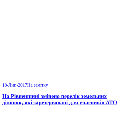
18-Лип-2017
На замітку
На Рівненщині змінено перелік земельних
ділянок, які зарезервовані для учасників АТО