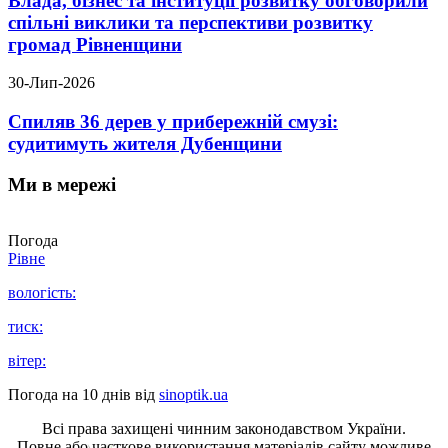
Влада, бізнес та інституції розвитку обговорили
спільні виклики та перспективи розвитку
громад Рівненщини
30-Лип-2026
Спиляв 36 дерев у прибережній смузі:
судитимуть жителя Дубенщини
Ми в мережі
Погода
Рівне
вологість:
тиск:
вітер:
Погода на 10 днів від
sinoptik.ua
Всі права захищені чинним законодавством України.
Повне або часткове використання матеріалів сайту можливе