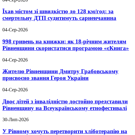
Їхав містом зі швидкістю до 128 км/год: за
смертельну ДТП судитимуть сарненчанина
04-Сер-2026
998 гривень на книжки: як 18-річним жителям
Рівненщини скористатися програмою «єКнига»
04-Сер-2026
Жителю Рівненщини Дмитру Грабовському
присвоєно звання Героя України
04-Сер-2026
Двоє дітей з інвалідністю достойно представили
Рівненщину на Всеукраїнському етнофестивалі
30-Лип-2026
У Рівному хочуть перетворити хліботерапію на