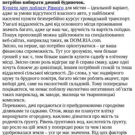
потрібно вибирати дачний будиночок.
Купити дачу поблизу Рівного
для містян – ідеальний варіант,
адже за умови відсутності власного авто, у найближчі
населені пункти безперебійно курсує громадський транспорт.
Узагалі віддаленість дачі від основного місця проживання
значить багато, адже це ваш час, зручність та вартість поїздки.
Пошук пропозицій можна здійснювати на спеціалізованих
веб-сайтах, наприклад таких, як DOM.RIA.com.
Звісно, на перше, що потрібно орієнтуватися – це ваша
фінансова спроможність. Тут усе зрозуміло, чим більше
грошей у вас є, тим більше шансів купити садибу в елітному
місці. Звісно свою роль відіграє ще й справа смаку, адже одні
хочуть ближче до цивілізації, іншим потрібний спокій та тиша
віддаленої сільської місцевості. До слова, у час надмірного
шуму та брудного повітря, багато містян роблять акцент, при
виборі дачі, саме на екологічній складовій. Тому попередньо
поцікавтеся, чи немає поблизу екологічно негативних об’єктів
таких наприклад, як заводи, звалища чи тваринницькі
комплекси.
Переважно, дачі продаються із прибудинковими городніми
ділянками та садками. Отож, якщо ви плануєте влітку
вирощувати огородину, важливо дізнатися про якість та
родючість ґрунту. Рівень ґрунтових вод, кислотність ґрунту,
що росло на цій землі у попередні роки та чим і коли
удобрювалася земля – усе це має значення. Від цих факторів