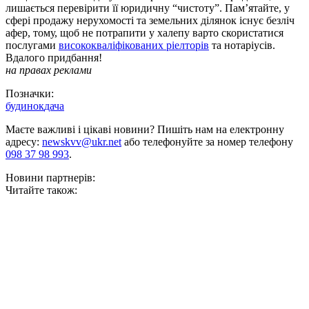
лишається перевірити її юридичну “чистоту”. Пам’ятайте, у
сфері продажу нерухомості та земельних ділянок існує безліч
афер, тому, щоб не потрапити у халепу варто скористатися
послугами
висококваліфікованих ріелторів
та нотаріусів.
Вдалого придбання!
на правах реклами
Позначки:
будинок
дача
Маєте важливі і цікаві новини? Пишіть нам на електронну
адресу:
newskvv@ukr.net
або телефонуйте за номер телефону
098 37 98 993
.
Новини партнерів:
Читайте також: