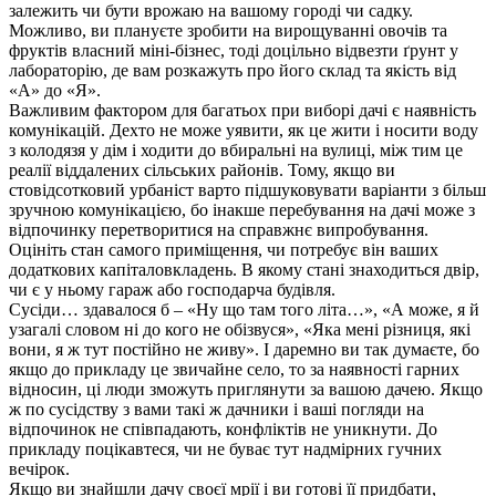
залежить чи бути врожаю на вашому городі чи садку.
Можливо, ви плануєте зробити на вирощуванні овочів та
фруктів власний міні-бізнес, тоді доцільно відвезти ґрунт у
лабораторію, де вам розкажуть про його склад та якість від
«А» до «Я».
Важливим фактором для багатьох при виборі дачі є наявність
комунікацій. Дехто не може уявити, як це жити і носити воду
з колодязя у дім і ходити до вбиральні на вулиці, між тим це
реалії віддалених сільських районів. Тому, якщо ви
стовідсотковий урбаніст варто підшуковувати варіанти з більш
зручною комунікацією, бо інакше перебування на дачі може з
відпочинку перетворитися на справжнє випробування.
Оцініть стан самого приміщення, чи потребує він ваших
додаткових капіталовкладень. В якому стані знаходиться двір,
чи є у ньому гараж або господарча будівля.
Сусіди… здавалося б – «Ну що там того літа…», «А може, я й
узагалі словом ні до кого не обізвуся», «Яка мені різниця, які
вони, я ж тут постійно не живу». І даремно ви так думаєте, бо
якщо до прикладу це звичайне село, то за наявності гарних
відносин, ці люди зможуть приглянути за вашою дачею. Якщо
ж по сусідству з вами такі ж дачники і ваші погляди на
відпочинок не співпадають, конфліктів не уникнути. До
прикладу поцікавтеся, чи не буває тут надмірних гучних
вечірок.
Якщо ви знайшли дачу своєї мрії і ви готові її придбати,