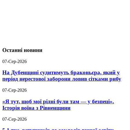
Останні новини
07-Сер-2026
На Дубенщині судитимуть браконьєра, який у
період нерестової заборони ловив сітками рибу
07-Сер-2026
«Я тут, щоб мої рідні були там — у безпеці».
Історія воїна з Рівненщини
07-Сер-2026