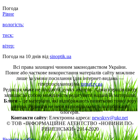
Погода
Рівне
вологість:
тиск:
вітер:
Погода на 10 днів від
sinoptik.ua
Всі права захищені чинним законодавством України.
Повне або часткове використання матеріалів сайту можливе
лише за умови посилання (для інтернет-видань —
гіперпосилання) на
tomat.rv.ua
Редакція може не поділяти думку авторів. Адміністрація сайту
залишає за собою можливість редагувати надані їй матеріали.
Блоги
– це матеріали, які відображають винятково точку зору
автора. Редакція не несе відповідальність за публікації
блогерів.
Контакти сайту
: Електронна адреса:
newskvv@ukr.net
© ТОВ «ІНФОРМАЦІЙНЕ АГЕНТСТВО «НОВИНИ ПО-
РІВНЕНСЬКИ» 2014-2020
Розробка сайту.