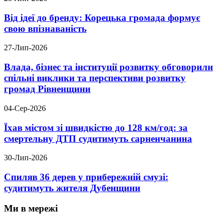
Від ідеї до бренду: Корецька громада формує
свою впізнаваність
27-Лип-2026
Влада, бізнес та інституції розвитку обговорили
спільні виклики та перспективи розвитку
громад Рівненщини
04-Сер-2026
Їхав містом зі швидкістю до 128 км/год: за
смертельну ДТП судитимуть сарненчанина
30-Лип-2026
Спиляв 36 дерев у прибережній смузі:
судитимуть жителя Дубенщини
Ми в мережі