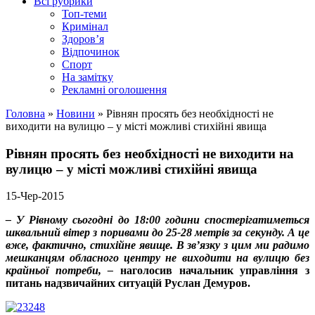
Всі рубрики
Топ-теми
Кримінал
Здоров’я
Відпочинок
Спорт
На замітку
Рекламні оголошення
Головна
»
Новини
»
Рівнян просять без необхідності не
виходити на вулицю – у місті можливі стихійні явища
Рівнян просять без необхідності не виходити на
вулицю – у місті можливі стихійні явища
15-Чер-2015
– У Рівному сьогодні до 18:00 години спостерігатиметься
шквальний вітер з поривами до 25-28 метрів за секунду. А це
вже, фактично, стихійне явище. В зв’язку з цим ми радимо
мешканцям обласного центру не виходити на вулицю без
крайньої потреби, –
наголосив начальник управління з
питань надзвичайних ситуацій Руслан Демуров.