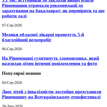
5,1 тис. вступників до закладів вищої освіти
Рівненщини отримали рекомендації до
зарахування на бакалаврат: як перевірити та що
робити далі
07-Сер-2026
Медики обласної лікарні проведуть 5-й
благодійний велопробіг
06-Сер-2026
На Рівненщині судитимуть зловмисника, який
надсилав дітям інтимні повідомлення та фото
Популярні новини
04-Сер-2026
Двоє дітей з інвалідністю достойно представили
Рівненщину на Всеукраїнському етнофестивалі
28-Лип-2026