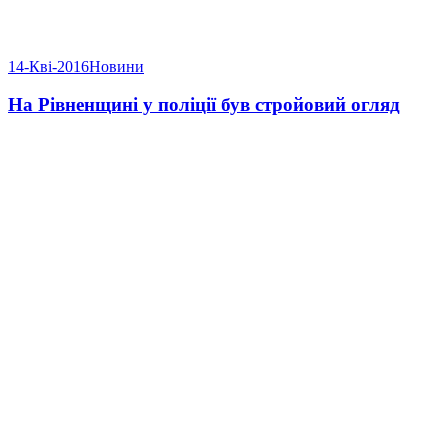
14-Кві-2016
Новини
На Рівненщині у поліції був стройовий огляд