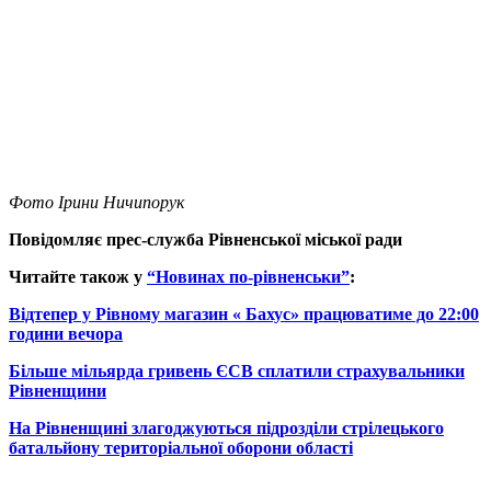
Фото Ірини Ничипорук
Повідомляє прес-служба Рівненської міської ради
Читайте також у
“Новинах по-рівненськи”
:
Відтепер у Рівному магазин « Бахус» працюватиме до 22:00
години вечора
Більше мільярда гривень ЄСВ сплатили страхувальники
Рівненщини
На Рівненщині злагоджуються підрозділи стрілецького
батальйону територіальної оборони області