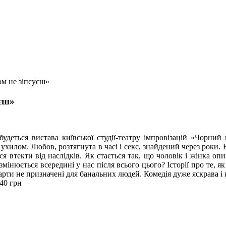
м не зіпсуєш»
єш»
удеться вистава київської студії-театру імпровізацій «Чорни
ухилом. Любов, розтягнута в часі і секс, знайдений через роки. 
 втекти від наслідків. Як стається так, що чоловік і жінка оп
юється всередині у нас після всього цього? Історії про те, як х
 жарти не призначені для банальних людей. Комедія дуже яскрава 
240 грн