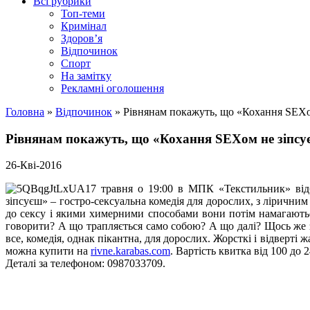
Всі рубрики
Топ-теми
Кримінал
Здоров’я
Відпочинок
Спорт
На замітку
Рекламні оголошення
Головна
»
Відпочинок
»
Рівнянам покажуть, що «Кохання SEXо
Рівнянам покажуть, що «Кохання SEXом не зіпсу
26-Кві-2016
17 травня о 19:00 в МПК «Текстильник» відб
зіпсуєш» – гостро-сексуальна комедія для дорослих, з ліричним 
до сексу і якими химерними способами вони потім намагаються
говорити? А що трапляється само собою? А що далі? Щось же змін
все, комедія, однак пікантна, для дорослих. Жорсткі і відверті
можна купити на
rivne.karabas.com
. Вартість квитка від 100 до 
Деталі за телефоном: 0987033709.