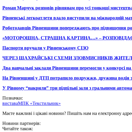
Роман Марчук розповів рівнянам про усі тонкощі мистецтв
Рівненські легкоатлети вдало виступили на міжнародній мат
Роботодавців Рівненщини попереджають про підвищення розм
«МОТОРОШНА, СТРАШНА КАРТИНА…» – РОЗПОВІДАЄ 
Паспорти вручали у Рівненському СІЗО
ЧЕРЕЗ ШАХРАЙСЬКІ СХЕМИ ЗЛОВМИСНИКІВ ЖИТЕЛ
Два навчальні заклади Рівненщини перемогли у конкурсі н
На Рівненщині у ДТП потрапило подружжя, дружина водія з
У Рівному “накрили” три підпільні зали з гральними автом
Позначки:
вистава
МПК «Текстильник»
Маєте важливі і цікаві новини? Пишіть нам на електронну адре
Новини партнерів:
Читайте також: