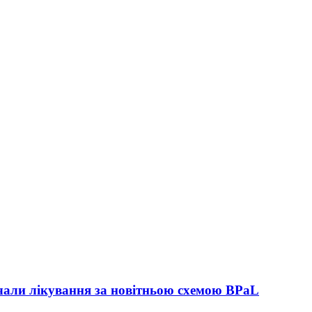
чали лікування за новітньою схемою BPaL