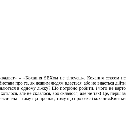
й квадрат» – «Кохання SEXом не зіпсуєш». Кохання сексом не
Вистава про те, як деяким людям вдається, або не вдається дійти
иняються в одному ліжку? Що потрібно робити, і чого не варто
отілося, але не склалося, або склалося, але не так! Це, перш за
і насичена – тому що про нас, тому що про секс і кохання.Квитки