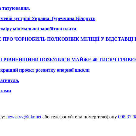
а татуювання.
чевій зустрічі Україна-Туреччина-Білорусь
іру мінімальної заробітної плати
ПРО ЧОРНОБИЛЬ ПОЛКОВНИК МІЛІЦІЇ У ВІДСТАВЦІ 
І РІВНЕНЩИНИ ПОЗБУЛИСЯ МАЙЖЕ 40 ТИСЯЧ ГРИВЕ
а кращий проект розвитку опорної школи
агинула.
атами
су:
newskvv@ukr.net
або телефонуйте за номер телефону
098 37 9