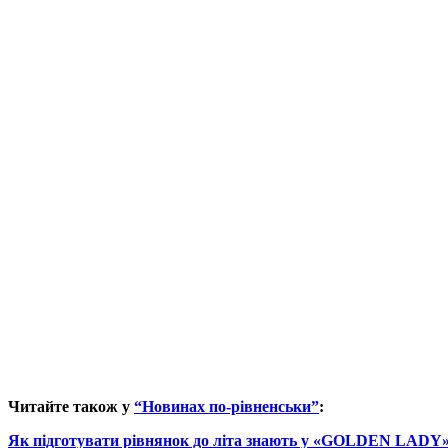
Читайте також у
“Новинах по-рівненськи”
:
Як підготувати рівнянок до літа знають у «GOLDEN LADY