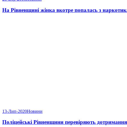
На Рівненщині жінка вкотре попалась з наркоти
13-Лип-2020
Новини
Поліцейські Рівненщини перевіряють дотриманн