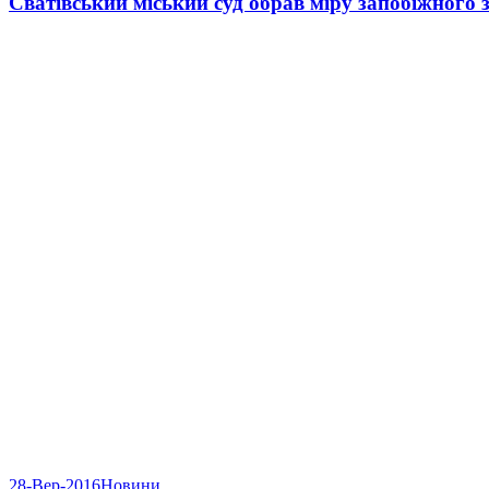
Сватівський міський суд обрав міру запобіжного з
28-Вер-2016
Новини