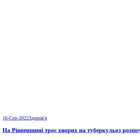
16-Сер-2022
Здоров'я
На Рівненщині троє хворих на туберкульоз розпо