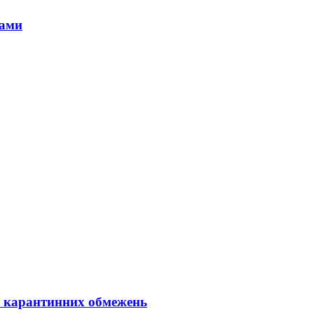
ками
я карантинних обмежень