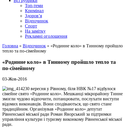
Всі рубрики
Топ-теми
Кримінал
Здоров’я
Відпочинок
Спорт
На замітку
Рекламні оголошення
Головна
»
Відпочинок
»
«Родинне коло» в Тинному пройшло
тепло та по-сімейному
«Родинне коло» в Тинному пройшло тепло та
по-сімейному
03-Жов-2016
30 вересня у Рівному, біля НВК №17 відбулося
сімейне свято «Родинне коло». Мешканці мікрорайону Тинне
змогли чудово відпочити, потанцювати, послухати виступи
відомих виконавців. Вони сподіваються, що свято стане
традиційним. Організував «Родинне коло» депутат
Рівненської міської ради Роман Яворський за підтримки
управління культури і туризму виконкому Рівненської міської
ради.