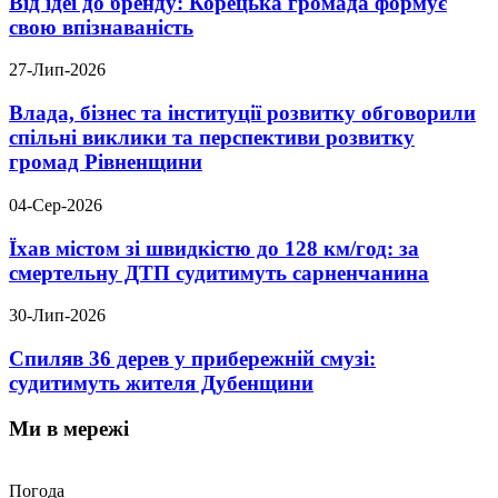
Від ідеї до бренду: Корецька громада формує
свою впізнаваність
27-Лип-2026
Влада, бізнес та інституції розвитку обговорили
спільні виклики та перспективи розвитку
громад Рівненщини
04-Сер-2026
Їхав містом зі швидкістю до 128 км/год: за
смертельну ДТП судитимуть сарненчанина
30-Лип-2026
Спиляв 36 дерев у прибережній смузі:
судитимуть жителя Дубенщини
Ми в мережі
Погода