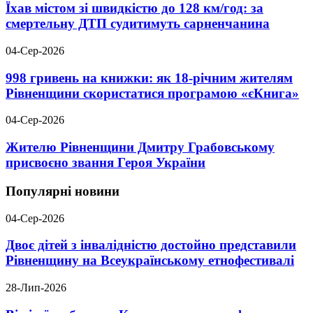
Їхав містом зі швидкістю до 128 км/год: за
смертельну ДТП судитимуть сарненчанина
04-Сер-2026
998 гривень на книжки: як 18-річним жителям
Рівненщини скористатися програмою «єКнига»
04-Сер-2026
Жителю Рівненщини Дмитру Грабовському
присвоєно звання Героя України
Популярні новини
04-Сер-2026
Двоє дітей з інвалідністю достойно представили
Рівненщину на Всеукраїнському етнофестивалі
28-Лип-2026