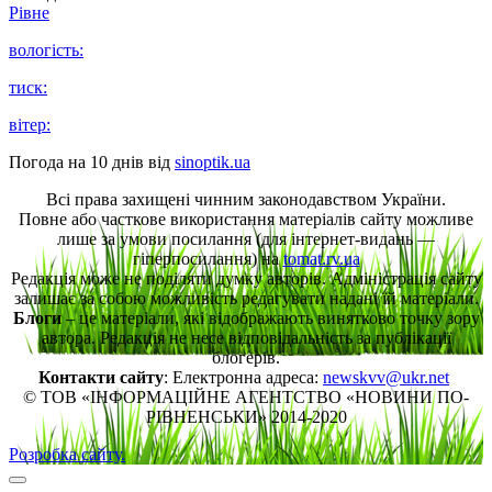
Рівне
вологість:
тиск:
вітер:
Погода на 10 днів від
sinoptik.ua
Всі права захищені чинним законодавством України.
Повне або часткове використання матеріалів сайту можливе
лише за умови посилання (для інтернет-видань —
гіперпосилання) на
tomat.rv.ua
Редакція може не поділяти думку авторів. Адміністрація сайту
залишає за собою можливість редагувати надані їй матеріали.
Блоги
– це матеріали, які відображають винятково точку зору
автора. Редакція не несе відповідальність за публікації
блогерів.
Контакти сайту
: Електронна адреса:
newskvv@ukr.net
© ТОВ «ІНФОРМАЦІЙНЕ АГЕНТСТВО «НОВИНИ ПО-
РІВНЕНСЬКИ» 2014-2020
Розробка сайту.