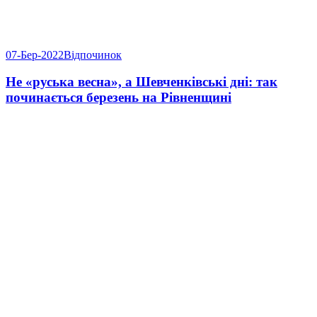
07-Бер-2022
Відпочинок
Не «руська весна», а Шевченківські дні: так
починається березень на Рівненщині