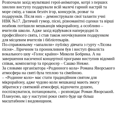
Розпочали захід мультяшні герої-аніматори, котрі з перших
хвилин виступу подарували всій малечі гарний настрій та
море сміху, а також безліч ігор, конкурсів, розваг та
подарунків. Після них – демонстрували свої таланти учні
НВК №17. Дитячий гумор, пісні, різноманітні сценки та вірші
неабияк потішили мешканців мікрорайону, а особливо –
вчителів школи. Адже захід відбувався напередодні їх
професійного свята, і став також неочікуваним подарунком
для місцевим вчителів і бібліотекарів.
По-справжньому «запалили» публіку дівчата з гурту «Лісова
пісня». Ліричним та проникливим був і виступ фіналіста
вокального шоу «Голос країни» Миколи Бобрика. А на
завершення насиченої концертної програми виступив відомий
співак, композитор та продюсер – Сашко Невже.
За словами організатора «Родинного кола» Романа Яворського
атмосфера на святі була теплою та сімейною.
– «Родинне коло» має стати традиційним святом для
мікрорайону, адже чудово коли мешканці мають змогу
зібратися у святковій атмосфері, відпочити душею,
поспілкуватися, потанцювати, – розповідає Роман Яворський.
Плануємо, що у наступні роки свято буде ще більш
масштабним і видовищним.