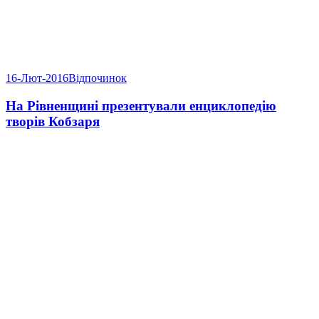
16-Лют-2016
Відпочинок
На Рівненщині презентували енциклопедію
творів Кобзаря