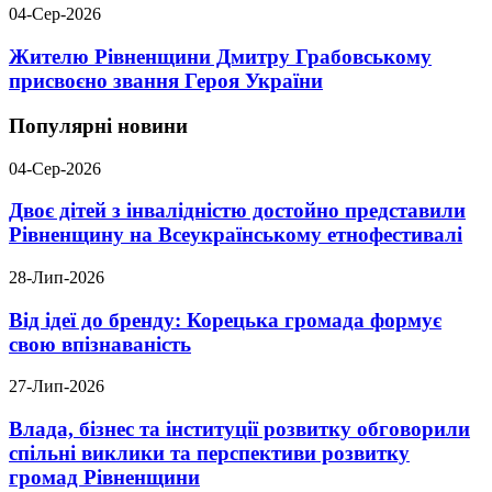
04-Сер-2026
Жителю Рівненщини Дмитру Грабовському
присвоєно звання Героя України
Популярні новини
04-Сер-2026
Двоє дітей з інвалідністю достойно представили
Рівненщину на Всеукраїнському етнофестивалі
28-Лип-2026
Від ідеї до бренду: Корецька громада формує
свою впізнаваність
27-Лип-2026
Влада, бізнес та інституції розвитку обговорили
спільні виклики та перспективи розвитку
громад Рівненщини