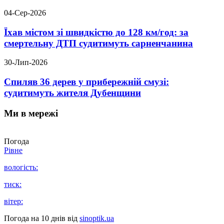
04-Сер-2026
Їхав містом зі швидкістю до 128 км/год: за
смертельну ДТП судитимуть сарненчанина
30-Лип-2026
Спиляв 36 дерев у прибережній смузі:
судитимуть жителя Дубенщини
Ми в мережі
Погода
Рівне
вологість:
тиск:
вітер:
Погода на 10 днів від
sinoptik.ua