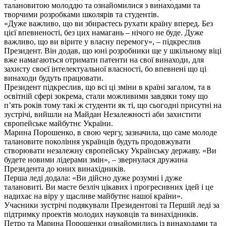
талановитою молоддю та ознайомилися з винаходами та
творчими розробками школярів та студентів.
«Дуже важливо, що ви збираєтесь рухати країну вперед. Без
цієї впевненості, без цих намагань – нічого не буде. Дуже
важливо, що ви вірите у власну перемогу», – підкреслив
Президент. Він додав, що юні розробники ще у шкільному віці
вже намагаються отримати патенти на свої винаходи, для
захисту своєї інтелектуальної власності, бо впевнені що ці
винаходи будуть працювати.
Президент підкреслив, що всі ці зміни в країні загалом, та в
освітній сфері зокрема, стали можливими завдяки тому що
п’ять років тому такі ж студенти як ті, що сьогодні присутні на
зустрічі, вийшли на Майдан Незалежності аби захистити
європейське майбутнє України.
Марина Порошенко, в свою чергу, зазначила, що саме молоде
талановите покоління українців будуть продовжувати
створювати незалежну європейську Українську державу. «Ви
будете новими лідерами змін», – звернулася дружина
Президента до юних винахідників.
Перша леді додала: «Ви дійсно дуже розумні і дуже
талановиті. Ви маєте безліч цікавих і прогресивних ідей і це
надихає на віру у щасливе майбутнє нашої країни».
Учасники зустрічі подякували Президентові та Першій леді за
підтримку проектів молодих науковців та винахідників.
Петро та Марина Порошенки ознайомились із винаходами та