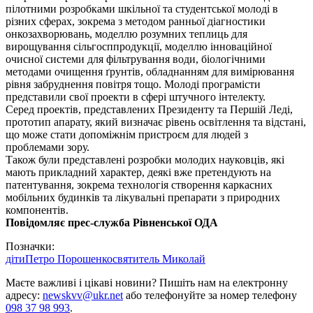
пілотними розробками шкільної та студентської молоді в
різних сферах, зокрема з методом ранньої діагностики
онкозахворювань, моделлю розумних теплиць для
вирощування сільгосппродукції, моделлю інноваційної
очисної системи для фільтрування води, біологічними
методами очищення ґрунтів, обладнанням для вимірювання
рівня забруднення повітря тощо. Молоді програмісти
представили свої проекти в сфері штучного інтелекту.
Серед проектів, представлених Президенту та Першій Леді,
прототип апарату, який визначає рівень освітлення та відстані,
що може стати допоміжнім пристроєм для людей з
проблемами зору.
Також були представлені розробки молодих науковців, які
мають прикладний характер, деякі вже претендують на
патентування, зокрема технологія створення каркасних
мобільних будинків та лікувальні препарати з природних
компонентів.
Повідомляє прес-служба Рівненської ОДА
Позначки:
діти
Петро Порошенко
святитель Миколай
Маєте важливі і цікаві новини? Пишіть нам на електронну
адресу:
newskvv@ukr.net
або телефонуйте за номер телефону
098 37 98 993
.