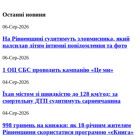
Останні новини
06-Сер-2026
На Рівненщині судитимуть зловмисника, який
надсилав дітям інтимні повідомлення та фото
06-Сер-2026
1 ОЦ СБС проводить кампанію «Це ми»
04-Сер-2026
Їхав містом зі швидкістю до 128 км/год: за
смертельну ДТП судитимуть сарненчанина
04-Сер-2026
998 гривень на книжки: як 18-річним жителям
Рівненщини скористатися програмою «єКнига»