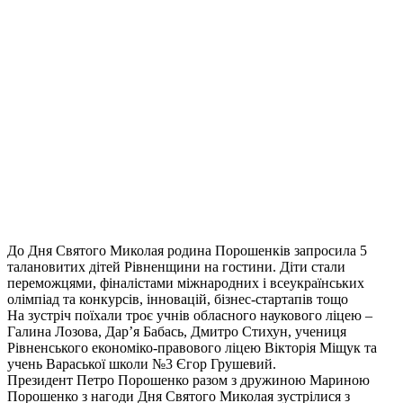
До Дня Святого Миколая родина Порошенків запросила 5
талановитих дітей Рівненщини на гостини. Діти стали
переможцями, фіналістами міжнародних і всеукраїнських
олімпіад та конкурсів, інновацій, бізнес-стартапів тощо
На зустріч поїхали троє учнів обласного наукового ліцею –
Галина Лозова, Дар’я Бабась, Дмитро Стихун, учениця
Рівненського економіко-правового ліцею Вікторія Міщук та
учень Вараської школи №3 Єгор Грушевий.
Президент Петро Порошенко разом з дружиною Мариною
Порошенко з нагоди Дня Святого Миколая зустрілися з