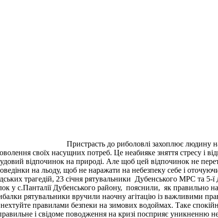
Пристрасть до риболовлі захоплює людину на
оволення своїх насущних потреб. Це неабияке зняття стресу і ві
чудовий відпочинок на природі. Але щоб цей відпочинок не пер
ведінки на льоду, щоб не наражати на небезпеку себе і оточуюч
юдських трагедій, 23 січня рятувальники Дубенського МРС та 5-
алок у с.Панталії Дубенського району, пояснили, як правильно 
рибалки рятувальники вручили наочну агітацію із важливими пр
нехтуйте правилами безпеки на зимових водоймах. Таке спокійне
 правильне і свідоме поводження на кризі посприяє уникненню 