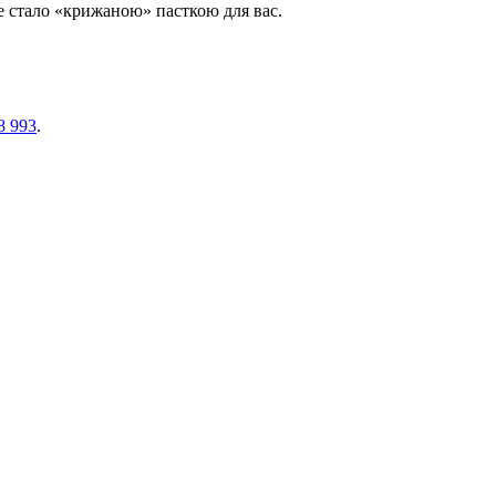
не стало «крижаною» пасткою для вас.
8 993
.