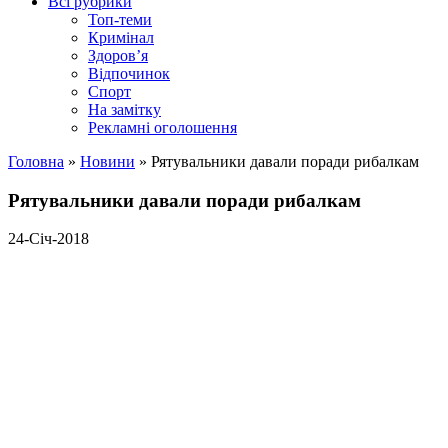
Всі рубрики
Топ-теми
Кримінал
Здоров’я
Відпочинок
Спорт
На замітку
Рекламні оголошення
Головна
»
Новини
»
Рятувальники давали поради рибалкам
Рятувальники давали поради рибалкам
24-Січ-2018