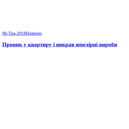
06-Тра-2018
Новини
Проник у квартиру і викрав ювелірні вироби