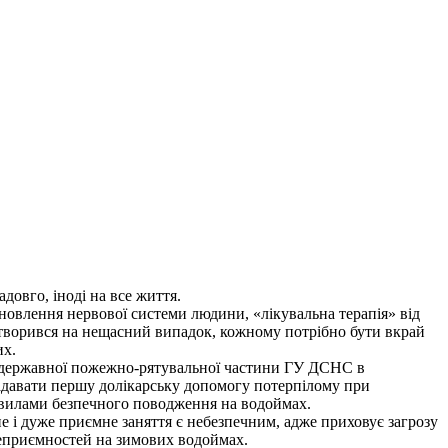
довго, іноді на все життя.
дновлення нервової системи людини, «лікувальна терапія» від
етворився на нещасний випадок, кожному потрібно бути вкрай
их.
ї державної пожежно-рятувальної частини ГУ ДСНС в
надавати першу долікарську допомогу потерпілому при
авилами безпечного поводження на водоймах.
 і дуже приємне заняття є небезпечним, адже приховує загрозу
неприємностей на зимових водоймах.