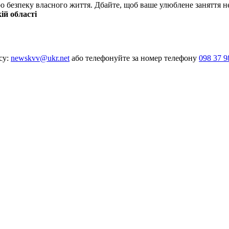
ро безпеку власного життя. Дбайте, щоб ваше улюблене заняття 
й області
су:
newskvv@ukr.net
або телефонуйте за номер телефону
098 37 9