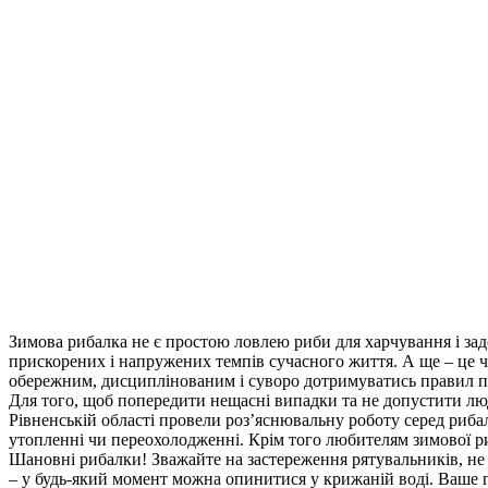
Зимова рибалка не є простою ловлею риби для харчування і зад
прискорених і напружених темпів сучасного життя. А ще – це 
обережним, дисциплінованим і суворо дотримуватись правил по
Для того, щоб попередити нещасні випадки та не допустити л
Рівненській області провели роз’яснювальну роботу серед риб
утопленні чи переохолодженні. Крім того любителям зимової 
Шановні рибалки! Зважайте на застереження рятувальників, не 
– у будь-який момент можна опинитися у крижаній воді. Ваше