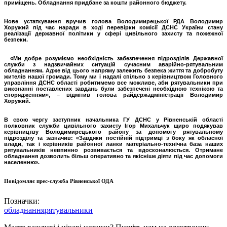
приміщень. Обладнання придбане за кошти районного бюджету.
Нове устаткування вручив голова Володимирецької РДА Володимир
Хоружий під час наради в ході перевірки комісії ДСНС України стану
реалізації державної політики у сфері цивільного захисту та пожежної
безпеки.
«Ми добре розуміємо необхідність забезпечення підрозділів Державної
служби з надзвичайних ситуацій сучасним аварійно-рятувальним
обладнанням. Адже від цього напряму залежить безпека життя та добробуту
жителів нашої громади. Тому ми і надалі спільно з керівництвом Головного
управління ДСНС області робитимемо все можливе, аби рятувальники при
виконанні поставлених завдань були забезпечені необхідною технікою та
спорядженням», – відмітив голова райдержадміністрації Володимир
Хоружий.
В свою чергу заступник начальника ГУ ДСНС у Рівненській області
полковник служби цивільного захисту Ігор Михальчук щиро подякував
керівництву Володимирецького району за допомогу рятувальному
підрозділу та зазначив: «Завдяки постійній підтримці з боку як обласної
влади, так і керівників районної ланки матеріально-технічна база наших
рятувальників невпинно розвивається та вдосконалюється. Отримане
обладнання дозволить більш оперативно та якісніше діяти під час допомоги
населенню».
Повідомляє прес-служба Рівненської ОДА
Позначки:
обладнання
рятувальники