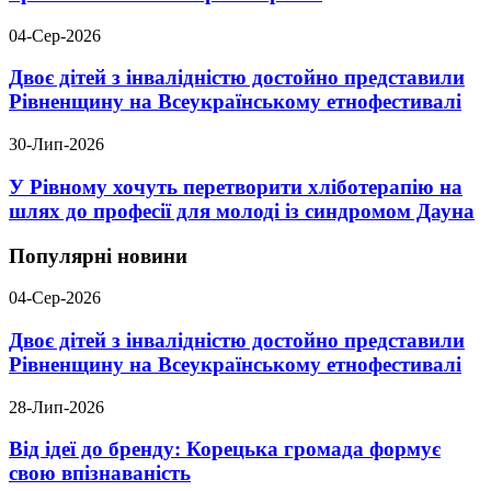
04-Сер-2026
Двоє дітей з інвалідністю достойно представили
Рівненщину на Всеукраїнському етнофестивалі
30-Лип-2026
У Рівному хочуть перетворити хліботерапію на
шлях до професії для молоді із синдромом Дауна
Популярні новини
04-Сер-2026
Двоє дітей з інвалідністю достойно представили
Рівненщину на Всеукраїнському етнофестивалі
28-Лип-2026
Від ідеї до бренду: Корецька громада формує
свою впізнаваність