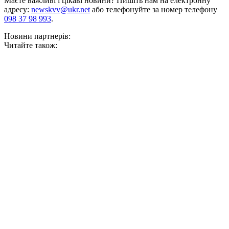
Маєте важливі і цікаві новини? Пишіть нам на електронну
адресу:
newskvv@ukr.net
або телефонуйте за номер телефону
098 37 98 993
.
Новини партнерів:
Читайте також: