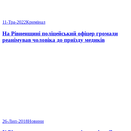
11-Тра-2022
Кримінал
На Рівненщині поліцейський офіцер громади
реанімував чоловіка до приїзду медиків
26-Лип-2018
Новини