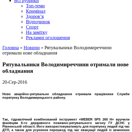
Всі рубрики
Топ-теми
Кримінал
Здоров’я
Відпочинок
Спорт
На замітку
Рекламні оголошення
Головна
»
Новини
»
Рятувальники Володимиреччини
отримали нове обладнання
Рятувальники Володимиреччини отримали нове
обладнання
20-Сер-2016
Нове аварійно-рятувальне обладнання отримали працівники Служби
порятунку Володимирецького району.
Так, гідравлічний комбінований інструмент «WEBER SPS 260 H» вручили
фахівцям 6-го державного пожежно-рятувального загону ГУ ДСНС у
Рівненській області. Його використовуватимуть для порятунку людей під час
ДТП, а також для усунення перешкод під час евакуації людей із зачинених